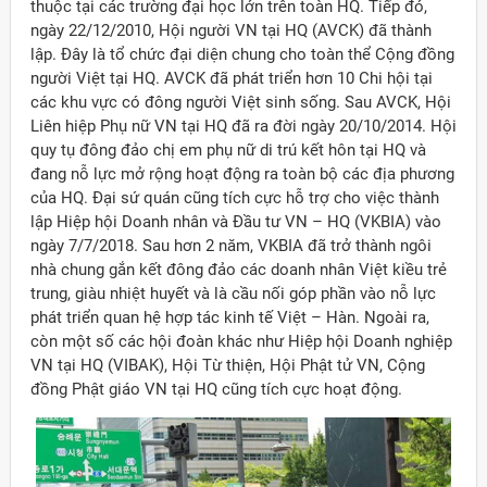
thuộc tại các trường đại học lớn trên toàn HQ. Tiếp đó,
ngày 22/12/2010, Hội người VN tại HQ (AVCK) đã thành
lập. Đây là tổ chức đại diện chung cho toàn thể Cộng đồng
người Việt tại HQ. AVCK đã phát triển hơn 10 Chi hội tại
các khu vực có đông người Việt sinh sống. Sau AVCK, Hội
Liên hiệp Phụ nữ VN tại HQ đã ra đời ngày 20/10/2014. Hội
quy tụ đông đảo chị em phụ nữ di trú kết hôn tại HQ và
đang nỗ lực mở rộng hoạt động ra toàn bộ các địa phương
của HQ. Đại sứ quán cũng tích cực hỗ trợ cho việc thành
lập Hiệp hội Doanh nhân và Đầu tư VN – HQ (VKBIA) vào
ngày 7/7/2018. Sau hơn 2 năm, VKBIA đã trở thành ngôi
nhà chung gắn kết đông đảo các doanh nhân Việt kiều trẻ
trung, giàu nhiệt huyết và là cầu nối góp phần vào nỗ lực
phát triển quan hệ hợp tác kinh tế Việt – Hàn. Ngoài ra,
còn một số các hội đoàn khác như Hiệp hội Doanh nghiệp
VN tại HQ (VIBAK), Hội Từ thiện, Hội Phật tử VN, Cộng
đồng Phật giáo VN tại HQ cũng tích cực hoạt động.