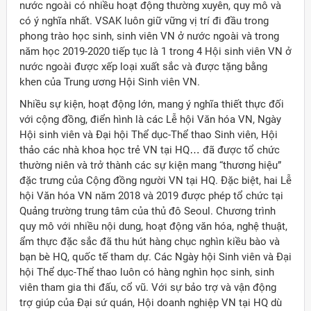
nước ngoài có nhiều hoạt động thường xuyên, quy mô và
có ý nghĩa nhất. VSAK luôn giữ vững vị trí đi đầu trong
phong trào học sinh, sinh viên VN ở nước ngoài và trong
năm học 2019-2020 tiếp tục là 1 trong 4 Hội sinh viên VN ở
nước ngoài được xếp loại xuất sắc và được tặng bằng
khen của Trung ương Hội Sinh viên VN.
Nhiều sự kiện, hoạt động lớn, mang ý nghĩa thiết thực đối
với cộng đồng, điển hình là các Lễ hội Văn hóa VN, Ngày
Hội sinh viên và Đại hội Thể dục-Thể thao Sinh viên, Hội
thảo các nhà khoa học trẻ VN tại HQ… đã được tổ chức
thường niên và trở thành các sự kiện mang “thương hiệu”
đặc trưng của Cộng đồng người VN tại HQ. Đặc biệt, hai Lễ
hội Văn hóa VN năm 2018 và 2019 được phép tổ chức tại
Quảng trường trung tâm của thủ đô Seoul. Chương trình
quy mô với nhiều nội dung, hoạt động văn hóa, nghệ thuật,
ẩm thực đặc sắc đã thu hút hàng chục nghìn kiều bào và
bạn bè HQ, quốc tế tham dự. Các Ngày hội Sinh viên và Đại
hội Thể dục-Thể thao luôn có hàng nghìn học sinh, sinh
viên tham gia thi đấu, cổ vũ. Với sự bảo trợ và vận động
trợ giúp của Đại sứ quán, Hội doanh nghiệp VN tại HQ dù