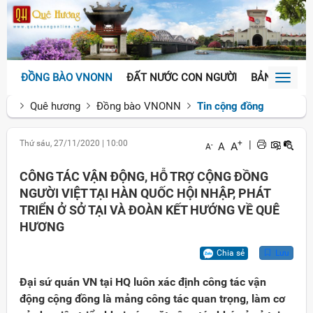
ĐỒNG BÀO VNONN
ĐẤT NƯỚC CON NGƯỜI
BẢN SẮC VĂ
Toggl
naviga
Quê hương
Đồng bào VNONN
Tin cộng đồng
Thứ sáu, 27/11/2020
|
10:00
+
|
A
A
-
A
CÔNG TÁC VẬN ĐỘNG, HỖ TRỢ CỘNG ĐỒNG
NGƯỜI VIỆT TẠI HÀN QUỐC HỘI NHẬP, PHÁT
TRIỂN Ở SỞ TẠI VÀ ĐOÀN KẾT HƯỚNG VỀ QUÊ
HƯƠNG
Chia sẻ
Lưu
Đại sứ quán VN tại HQ luôn xác định công tác vận
động cộng đồng là mảng công tác quan trọng, làm cơ