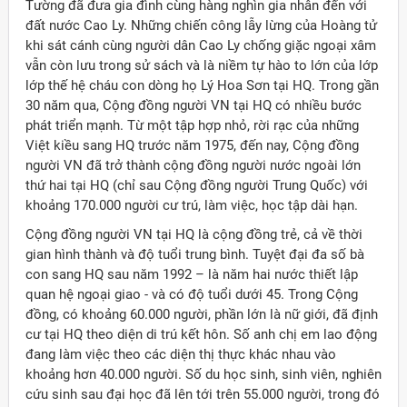
Tường đã đưa gia đình cùng hàng nghìn gia nhân đến với
đất nước Cao Ly. Những chiến công lẫy lừng của Hoàng tử
khi sát cánh cùng người dân Cao Ly chống giặc ngoại xâm
vẫn còn lưu trong sử sách và là niềm tự hào to lớn của lớp
lớp thế hệ cháu con dòng họ Lý Hoa Sơn tại HQ. Trong gần
30 năm qua, Cộng đồng người VN tại HQ có nhiều bước
phát triển mạnh. Từ một tập hợp nhỏ, rời rạc của những
Việt kiều sang HQ trước năm 1975, đến nay, Cộng đồng
người VN đã trở thành cộng đồng người nước ngoài lớn
thứ hai tại HQ (chỉ sau Cộng đồng người Trung Quốc) với
khoảng 170.000 người cư trú, làm việc, học tập dài hạn.
Cộng đồng người VN tại HQ là cộng đồng trẻ, cả về thời
gian hình thành và độ tuổi trung bình. Tuyệt đại đa số bà
con sang HQ sau năm 1992 – là năm hai nước thiết lập
quan hệ ngoại giao - và có độ tuổi dưới 45. Trong Cộng
đồng, có khoảng 60.000 người, phần lớn là nữ giới, đã định
cư tại HQ theo diện di trú kết hôn. Số anh chị em lao động
đang làm việc theo các diện thị thực khác nhau vào
khoảng hơn 40.000 người. Số du học sinh, sinh viên, nghiên
cứu sinh sau đại học đã lên tới trên 55.000 người, trong đó