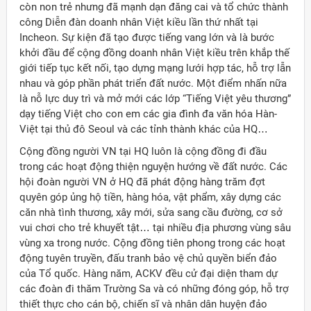
còn non trẻ nhưng đã mạnh dạn đăng cai và tổ chức thành
công Diễn đàn doanh nhân Việt kiều lần thứ nhất tại
Incheon. Sự kiện đã tạo được tiếng vang lớn và là bước
khởi đầu để cộng đồng doanh nhân Việt kiều trên khắp thế
giới tiếp tục kết nối, tạo dựng mạng lưới hợp tác, hỗ trợ lẫn
nhau và góp phần phát triển đất nước. Một điểm nhấn nữa
là nỗ lực duy trì và mở mới các lớp “Tiếng Việt yêu thương”
dạy tiếng Việt cho con em các gia đình đa văn hóa Hàn-
Việt tại thủ đô Seoul và các tỉnh thành khác của HQ…
Cộng đồng người VN tại HQ luôn là cộng đồng đi đầu
trong các hoạt động thiện nguyện hướng về đất nước. Các
hội đoàn người VN ở HQ đã phát động hàng trăm đợt
quyên góp ủng hộ tiền, hàng hóa, vật phẩm, xây dựng các
căn nhà tình thương, xây mới, sửa sang cầu đường, cơ sở
vui chơi cho trẻ khuyết tật… tại nhiều địa phương vùng sâu
vùng xa trong nước. Cộng đồng tiên phong trong các hoạt
động tuyên truyền, đấu tranh bảo vệ chủ quyền biển đảo
của Tổ quốc. Hàng năm, ACKV đều cử đại diện tham dự
các đoàn đi thăm Trường Sa và có những đóng góp, hỗ trợ
thiết thực cho cán bộ, chiến sĩ và nhân dân huyện đảo