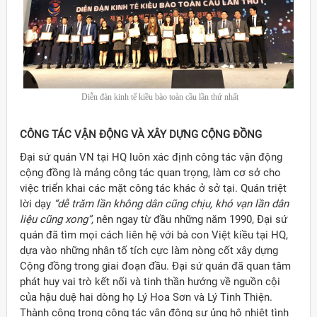
Diễn đàn kinh tế kiều bào toàn cầu lần thứ nhất
CÔNG TÁC VẬN ĐỘNG VÀ XÂY DỰNG CỘNG ĐỒNG
Đại sứ quán VN tại HQ luôn xác định công tác vận động
cộng đồng là mảng công tác quan trọng, làm cơ sở cho
việc triển khai các mặt công tác khác ở sở tại. Quán triệt
lời dạy
“dễ trăm lần không dân cũng chịu, khó vạn lần dân
liệu cũng xong”,
nên ngay từ đầu những năm 1990, Đại sứ
quán đã tìm mọi cách liên hệ với bà con Việt kiều tại HQ,
dựa vào những nhân tố tích cực làm nòng cốt xây dựng
Cộng đồng trong giai đoạn đầu. Đại sứ quán đã quan tâm
phát huy vai trò kết nối và tinh thần hướng về nguồn cội
của hậu duệ hai dòng họ Lý Hoa Sơn và Lý Tinh Thiện.
Thành công trong công tác vận động sự ủng hộ nhiệt tình