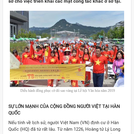
sở cho việc triển khai các mặt công tác khác ở sở tại.
Diễu hành đồng phục cờ đỏ sao vàng tại Lễ hội Văn hóa năm 2019
SỰ LỚN MẠNH CỦA CỘNG ĐỒNG NGƯỜI VIỆT TẠI HÀN
QUỐC
Nếu tính về lịch sử, người Việt Nam (VN) định cư ở Hàn
Quốc (HQ) đã từ rất lâu. Từ năm 1226, Hoàng tử Lý Long