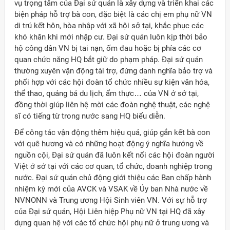
vụ trọng tâm của Đại sứ quán là xây dựng và triển khai các
biện pháp hỗ trợ bà con, đặc biệt là các chị em phụ nữ VN
di trú kết hôn, hòa nhập với xã hội sở tại, khắc phục các
khó khăn khi mới nhập cư. Đại sứ quán luôn kịp thời bảo
hộ công dân VN bị tai nạn, ốm đau hoặc bị phía các cơ
quan chức năng HQ bắt giữ do phạm pháp. Đại sứ quán
thường xuyên vận động tài trợ, đứng danh nghĩa bảo trợ và
phối hợp với các hội đoàn tổ chức nhiều sự kiện văn hóa,
thể thao, quảng bá du lịch, ẩm thực… của VN ở sở tại,
đồng thời giúp liên hệ mời các đoàn nghệ thuật, các nghệ
sĩ có tiếng từ trong nước sang HQ biểu diễn.
Để công tác vận động thêm hiệu quả, giúp gắn kết bà con
với quê hương và có những hoạt động ý nghĩa hướng về
nguồn cội, Đại sứ quán đã luôn kết nối các hội đoàn người
Việt ở sở tại với các cơ quan, tổ chức, doanh nghiệp trong
nước. Đại sứ quán chủ động giới thiệu các Ban chấp hành
nhiệm kỳ mới của AVCK và VSAK về Ủy ban Nhà nước về
NVNONN và Trung ương Hội Sinh viên VN. Với sự hỗ trợ
của Đại sứ quán, Hội Liên hiệp Phụ nữ VN tại HQ đã xây
dựng quan hệ với các tổ chức hội phụ nữ ở trung ương và