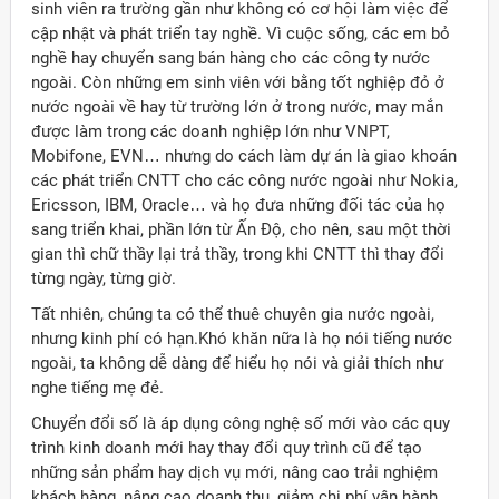
sinh viên ra trường gần như không có cơ hội làm việc để
cập nhật và phát triển tay nghề. Vì cuộc sống, các em bỏ
nghề hay chuyển sang bán hàng cho các công ty nước
ngoài. Còn những em sinh viên với bằng tốt nghiệp đỏ ở
nước ngoài về hay từ trường lớn ở trong nước, may mắn
được làm trong các doanh nghiệp lớn như VNPT,
Mobifone, EVN… nhưng do cách làm dự án là giao khoán
các phát triển CNTT cho các công nước ngoài như Nokia,
Ericsson, IBM, Oracle… và họ đưa những đối tác của họ
sang triển khai, phần lớn từ Ấn Độ, cho nên, sau một thời
gian thì chữ thầy lại trả thầy, trong khi CNTT thì thay đổi
từng ngày, từng giờ.
Tất nhiên, chúng ta có thể thuê chuyên gia nước ngoài,
nhưng kinh phí có hạn.Khó khăn nữa là họ nói tiếng nước
ngoài, ta không dễ dàng để hiểu họ nói và giải thích như
nghe tiếng mẹ đẻ.
Chuyển đổi số là áp dụng công nghệ số mới vào các quy
trình kinh doanh mới hay thay đổi quy trình cũ để tạo
những sản phẩm hay dịch vụ mới, nâng cao trải nghiệm
khách hàng, nâng cao doanh thu, giảm chi phí vận hành…,