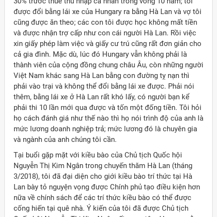
30% trước thuế thu nhập cá nhân trong vòng 10 năm; tôi
được đổi bằng lái xe của Hungary ra bằng Hà Lan và vợ tôi
cũng được ăn theo; các con tôi được học không mất tiền
và được nhận trợ cấp như con cái người Hà Lan. Rồi việc
xin giấy phép làm việc và giấy cư trú cũng rất đơn giản cho
cả gia đình. Mặc dù, lúc đó Hungary vẫn không phải là
thành viên của cộng đồng chung châu Âu, còn những người
Việt Nam khác sang Hà Lan bằng con đường tỵ nạn thì
phải vào trại và không thể đổi bằng lái xe được. Phải nói
thêm, bằng lái xe ở Hà Lan rất khó lấy, có người bạn kể
phải thi 10 lần mới qua được và tốn một đống tiền. Tôi hỏi
họ cách đánh giá như thế nào thì họ nói trình độ của anh là
mức lương doanh nghiệp trả; mức lương đó là chuyên gia
và ngành của anh chúng tôi cần.
Tại buổi gặp mặt với kiều bào của Chủ tịch Quốc hội
Nguyễn Thị Kim Ngân trong chuyến thăm Hà Lan (tháng
3/2018), tôi đã đại diện cho giới kiều bào trí thức tại Hà
Lan bày tỏ nguyện vọng được Chính phủ tạo điều kiện hơn
nữa về chính sách để các trí thức kiều bào có thể được
cống hiến tại quê nhà. Ý kiến của tôi đã được Chủ tịch