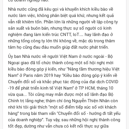
cứ doanh nghiệp nào.
Nhà nước cũng đã kêu gọi và khuyến khích kiều bào về
nước làm việc, không phân biệt quá khứ, nhưng kết quả
vẫn rất khiêm tốn. Phần lớn là những người về lập công ty
sản xuất và buôn bán, nhưng thực sự số người có kinh
nghiệm đang làm kiến trúc CNTT, IoT… hay lãnh đạo ở
những tổng công ty lớn thì không về, mặc dù trong thâm
tâm họ cũng đau đáu muốn giúp đất nước phát triển.
Ủy ban Nhà nước về người Việt Nam ở nước ngoài - Bộ
Ngoại giao đã tổ chức thành công một số hội nghị mời
kiều bào đóng góp ý kiến, như “Nâng tầm thương hiệu Việt
Nam” ở Paris năm 2019 hay “Kiều bào đóng góp ý kiến về
Chuyển đổi số và khắc phục tác động của đại dịch COVID
-19 để phát triển kinh tế Việt Nam” ở TP HCM, tháng 10
vừa qua... Tôi cũng may mắn được một số lãnh đạo Bộ
Chính trị lắng nghe; thậm chí ông Nguyễn Thiện Nhân còn
nhớ khi tôi giải thích “một số điểm tiếp xúc số với khách
hàng” trong bài tham vấn “Chuyển đổi số - hướng đi tất yếu
của doanh nghiệp”. Tuy vậy, sau những hội nghị thành công
tốt đẹp, dường như vẫn chưa có kết nối thực sự giữa