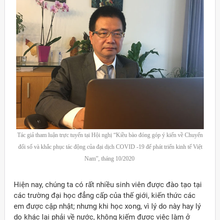
Tác giả tham luận trực tuyến tại Hội nghị “Kiều bào đóng góp ý kiến về Chuyển
đổi số và khắc phục tác động của đại dịch COVID -19 để phát triển kinh tế Việt
Nam”, tháng 10/2020
Hiện nay, chúng ta có rất nhiều sinh viên được đào tạo tại
các trường đại học đẳng cấp của thế giới, kiến thức các
em được cập nhật; nhưng khi học xong, vì lý do này hay lý
do khác lại phải về nước, không kiếm được việc làm ở