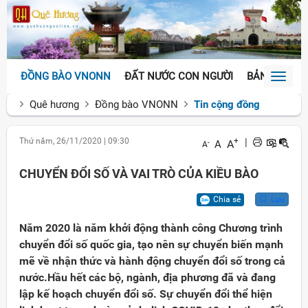
ĐỒNG BÀO VNONN
ĐẤT NƯỚC CON NGƯỜI
BẢN SẮC VĂ
Toggl
naviga
Quê hương
Đồng bào VNONN
Tin cộng đồng
Thứ năm, 26/11/2020
|
09:30
+
|
A
A
-
A
CHUYỂN ĐỔI SỐ VÀ VAI TRÒ CỦA KIỀU BÀO
Chia sẻ
Lưu
Năm 2020 là năm khởi động thành công Chương trình
chuyển đổi số quốc gia, tạo nên sự chuyển biến mạnh
mẽ về nhận thức và hành động chuyển đổi số trong cả
nước.Hầu hết các bộ, ngành, địa phương đã và đang
lập kế hoạch chuyển đổi số. Sự chuyển đổi thể hiện