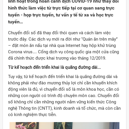
linh hoạt trong hoàn cảnh dịch COVID-19 như thay đổi
hình thức làm việc từ trực tiếp tại cơ quan sang trực
tuyến - họp trực tuyến, tư vấn y tế từ xa và học trực
tuyến…
Chuyển đổi số đã thay đổi thói quen và cách làm việc
trước đây. Các dịch vụ mới ra đời như “Quán ăn trên mây”
– đặt món ăn nấu tại nhà qua Internet hay hộp khử trùng
Corona virus… Cổng dịch vụ công quốc gia một cửa cũng
đã chính thức được khai trương vào tháng 12/2019.
Từ kế hoạch đến triển khai là quãng đường dài...
Tuy vậy, từ kế hoạch đến triển khai là quãng đường dài và
không phải như đào mương thủy lợi chỉ cần khuyến khích
động viên là đủ, vì chuyển đổi số là môn khoa học, cần có
những con người có trình độ chuyên môn cao. Chuyển đổi
số không chỉ cần những người nắm vững kiến thức Công
nghệ Thông tin (CNTT), kinh doanh và tổ chức, mà còn cần
có kinh nghiệm thực tiễn.