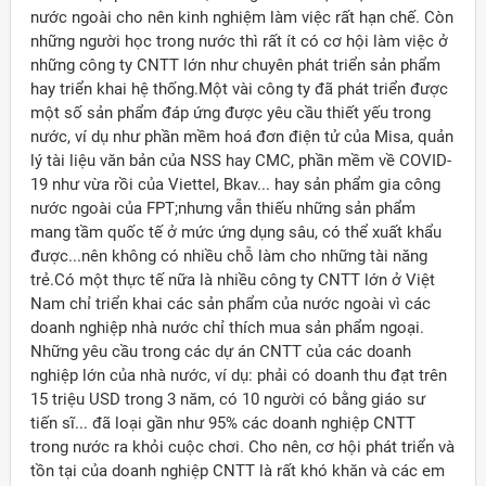
nước ngoài cho nên kinh nghiệm làm việc rất hạn chế. Còn
những người học trong nước thì rất ít có cơ hội làm việc ở
những công ty CNTT lớn như chuyên phát triển sản phẩm
hay triển khai hệ thống.Một vài công ty đã phát triển được
một số sản phẩm đáp ứng được yêu cầu thiết yếu trong
nước, ví dụ như phần mềm hoá đơn điện tử của Misa, quản
lý tài liệu văn bản của NSS hay CMC, phần mềm về COVID-
19 như vừa rồi của Viettel, Bkav... hay sản phẩm gia công
nước ngoài của FPT;nhưng vẫn thiếu những sản phẩm
mang tầm quốc tế ở mức ứng dụng sâu, có thể xuất khẩu
được...nên không có nhiều chỗ làm cho những tài năng
trẻ.Có một thực tế nữa là nhiều công ty CNTT lớn ở Việt
Nam chỉ triển khai các sản phẩm của nước ngoài vì các
doanh nghiệp nhà nước chỉ thích mua sản phẩm ngoại.
Những yêu cầu trong các dự án CNTT của các doanh
nghiệp lớn của nhà nước, ví dụ: phải có doanh thu đạt trên
15 triệu USD trong 3 năm, có 10 người có bằng giáo sư
tiến sĩ... đã loại gần như 95% các doanh nghiệp CNTT
trong nước ra khỏi cuộc chơi. Cho nên, cơ hội phát triển và
tồn tại của doanh nghiệp CNTT là rất khó khăn và các em