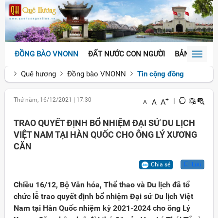
ĐỒNG BÀO VNONN
ĐẤT NƯỚC CON NGƯỜI
BẢN SẮC VĂ
Toggl
naviga
Quê hương
Đồng bào VNONN
Tin cộng đồng
Thứ năm, 16/12/2021
|
17:30
+
|
A
A
-
A
TRAO QUYẾT ĐỊNH BỔ NHIỆM ĐẠI SỨ DU LỊCH
VIỆT NAM TẠI HÀN QUỐC CHO ÔNG LÝ XƯƠNG
CĂN
Chia sẻ
Lưu
Chiều 16/12, Bộ Văn hóa, Thể thao và Du lịch đã tổ
chức lễ trao quyết định bổ nhiệm Đại sứ Du lịch Việt
Nam tại Hàn Quốc nhiệm kỳ 2021-2024 cho ông Lý