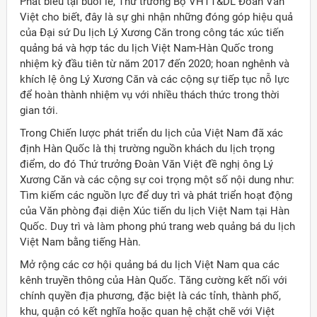
Phát biểu tại buổi lễ, Thứ trưởng Bộ VHTT&DL Đoàn Văn
Việt cho biết, đây là sự ghi nhận những đóng góp hiệu quả
của Đại sứ Du lịch Lý Xương Căn trong công tác xúc tiến
quảng bá và hợp tác du lịch Việt Nam-Hàn Quốc trong
nhiệm kỳ đầu tiên từ năm 2017 đến 2020; hoan nghênh và
khích lệ ông Lý Xương Căn và các cộng sự tiếp tục nỗ lực
để hoàn thành nhiệm vụ với nhiều thách thức trong thời
gian tới.
Trong Chiến lược phát triển du lịch của Việt Nam đã xác
định Hàn Quốc là thị trường nguồn khách du lịch trọng
điểm, do đó Thứ trưởng Đoàn Văn Việt đề nghị ông Lý
Xương Căn và các cộng sự coi trọng một số nội dung như:
Tìm kiếm các nguồn lực để duy trì và phát triển hoạt động
của Văn phòng đại diện Xúc tiến du lịch Việt Nam tại Hàn
Quốc. Duy trì và làm phong phú trang web quảng bá du lịch
Việt Nam bằng tiếng Hàn.
Mở rộng các cơ hội quảng bá du lịch Việt Nam qua các
kênh truyền thông của Hàn Quốc. Tăng cường kết nối với
chính quyền địa phương, đặc biệt là các tỉnh, thành phố,
khu, quận có kết nghĩa hoặc quan hệ chặt chẽ với Việt