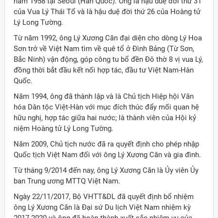
năm 1958 tại Seoul (Hàn Quốc). Ông là hậu duệ đời thứ 31
của Vua Lý Thái Tổ và là hậu duệ đời thứ 26 của Hoàng tử
Lý Long Tường.
Từ năm 1992, ông Lý Xương Căn đại diện cho dòng Lý Hoa
Sơn trở về Việt Nam tìm về quê tổ ở Đình Bảng (Từ Sơn,
Bắc Ninh) vận động, góp công tu bổ đền Đô thờ 8 vị vua Lý,
đồng thời bắt đầu kết nối hợp tác, đầu tư Việt Nam-Hàn
Quốc.
Năm 1994, ông đã thành lập và là Chủ tịch Hiệp hội Văn
hóa Dân tộc Việt-Hàn với mục đích thúc đẩy mối quan hệ
hữu nghị, hợp tác giữa hai nước; là thành viên của Hội kỷ
niệm Hoàng tử Lý Long Tường.
Năm 2009, Chủ tịch nước đã ra quyết định cho phép nhập
Quốc tịch Việt Nam đối với ông Lý Xương Căn và gia đình.
Từ tháng 9/2014 đến nay, ông Lý Xương Căn là Ủy viên Ủy
ban Trung ương MTTQ Việt Nam.
Ngày 22/11/2017, Bộ VHTT&DL đã quyết định bổ nhiệm
ông Lý Xương Căn là Đại sứ Du lịch Việt Nam nhiệm kỳ