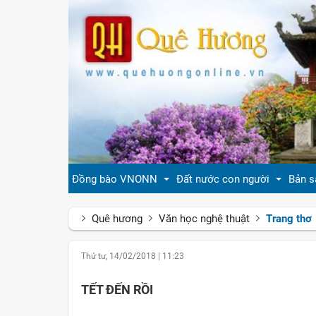
Đồng bào VNONN
Đất nước con người
Bản s
Quê hương
Văn học nghệ thuật
Trang thơ
Tin cộng đồng
Đất nước Việt Nam
Giới
Thứ tư, 14/02/2018
|
11:23
Đời sống
Tự hào quê hương Việt Nam
Văn 
TẾT ĐẾN RỒI
Gương mặt
Con người Việt Nam
Hươn