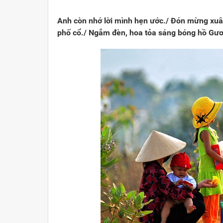
Viết cho quê hương
1000 năm Thăng Long - Hà N
Từ đ
Anh còn nhớ lời mình hẹn ước./ Đón mừng xuâ
Trang văn học nghệ thuật
Sự thật và chân lý không th
Giải 
phố cổ./ Ngắm đèn, hoa tỏa sáng bóng hồ Gươ
Triệu trái tim nhân ái hướng về Tổ quốc
Việt 
Cổ h