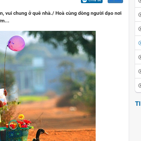
Chia sẻ
Lưu
ội
iển văn hóa
Vui cười
n, vui chung ở quê nhà./ Hoà cùng dòng người dạo nơi
ể đảo ngược
thích thành ngữ - tục ngữ
Ca dao tục ngữ
m...
sử giai thoại
Giai thoại Việt Nam
ọc tinh hoa
Tiểu thuyết
T