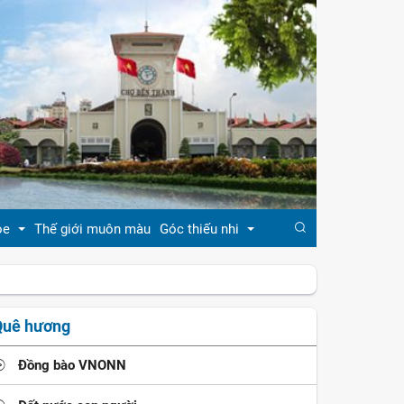
ỏe
Thế giới muôn màu
Góc thiếu nhi
đẹp
Truyện cổ tích
Quê hương
khỏe
Ca dao - tục ngữ
Đồng bào VNONN
ẹp
Đồng dao