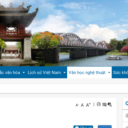
ắc văn hóa
Lịch sử Việt Nam
Văn học nghệ thuật
Sức kh
 thiệu bản sắc văn hóa
Tóm tắt biên niên sử VN
Tản văn
Sống 
+
|
A
A
-
A
hóa tín ngưỡng
Việt Nam sử lược
Truyện ngắn
Sống 
g vị quê nhà
Hoàng thành Thăng Long
Trang thơ
Làm đ