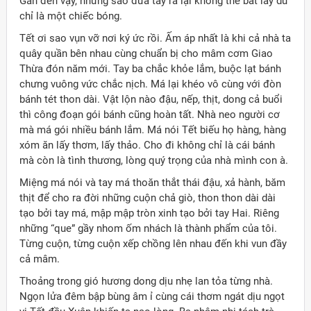
Gần đến vậy, nhưng sao đưa tay ra lại không thể bắt lấy dù
chỉ là một chiếc bóng.
Tết ơi sao vụn vỡ nơi ký ức rồi. Ấm áp nhất là khi cả nhà ta
quây quần bên nhau cùng chuẩn bị cho mâm cơm Giao
Thừa đón năm mới. Tay ba chắc khỏe lắm, buộc lạt bánh
chưng vuông vức chắc nịch. Má lại khéo vô cùng với đòn
bánh tét thon dài. Vật lộn nào đậu, nếp, thịt, dong cả buổi
thì công đoạn gói bánh cũng hoàn tất. Nhà neo người cơ
mà má gói nhiều bánh lắm. Má nói Tết biếu họ hàng, hàng
xóm ăn lấy thơm, lấy thảo. Cho đi không chỉ là cái bánh
mà còn là tình thương, lòng quý trọng của nhà mình con à.
Miệng má nói và tay má thoăn thắt thái đậu, xả hành, băm
thịt để cho ra đời những cuộn chả giò, thon thon dài dài
tạo bởi tay má, mập mập tròn xinh tạo bởi tay Hai. Riêng
những “que” gầy nhom ốm nhách là thành phẩm của tôi.
Từng cuộn, từng cuộn xếp chồng lên nhau đến khi vun đầy
cả mâm.
Thoảng trong gió hương dong dịu nhẹ lan tỏa từng nhà.
Ngọn lửa đêm bập bùng âm ỉ cùng cái thơm ngát dịu ngọt