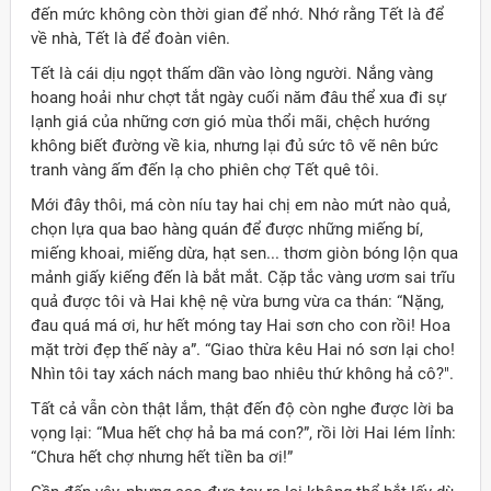
đến mức không còn thời gian để nhớ. Nhớ rằng Tết là để
về nhà, Tết là để đoàn viên.
Tết là cái dịu ngọt thấm dần vào lòng người. Nắng vàng
hoang hoải như chợt tắt ngày cuối năm đâu thể xua đi sự
lạnh giá của những cơn gió mùa thổi mãi, chệch hướng
không biết đường về kia, nhưng lại đủ sức tô vẽ nên bức
tranh vàng ấm đến lạ cho phiên chợ Tết quê tôi.
Mới đây thôi, má còn níu tay hai chị em nào mứt nào quả,
chọn lựa qua bao hàng quán để được những miếng bí,
miếng khoai, miếng dừa, hạt sen... thơm giòn bóng lộn qua
mảnh giấy kiếng đến là bắt mắt. Cặp tắc vàng ươm sai trĩu
quả được tôi và Hai khệ nệ vừa bưng vừa ca thán: “Nặng,
đau quá má ơi, hư hết móng tay Hai sơn cho con rồi! Hoa
mặt trời đẹp thế này a”. “Giao thừa kêu Hai nó sơn lại cho!
Nhìn tôi tay xách nách mang bao nhiêu thứ không hả cô?".
Tất cả vẫn còn thật lắm, thật đến độ còn nghe được lời ba
vọng lại: “Mua hết chợ hả ba má con?”, rồi lời Hai lém lỉnh:
“Chưa hết chợ nhưng hết tiền ba ơi!”