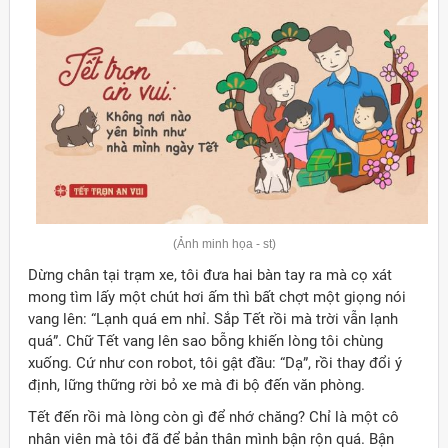
(Ảnh minh họa - st)
Dừng chân tại trạm xe, tôi đưa hai bàn tay ra mà cọ xát
mong tìm lấy một chút hơi ấm thì bất chợt một giọng nói
vang lên: “Lạnh quá em nhỉ. Sắp Tết rồi mà trời vẫn lạnh
quá”. Chữ Tết vang lên sao bỗng khiến lòng tôi chùng
xuống. Cứ như con robot, tôi gật đầu: “Dạ”, rồi thay đổi ý
định, lững thững rời bỏ xe mà đi bộ đến văn phòng.
Tết đến rồi mà lòng còn gì để nhớ chăng? Chỉ là một cô
nhân viên mà tôi đã để bản thân mình bận rộn quá. Bận