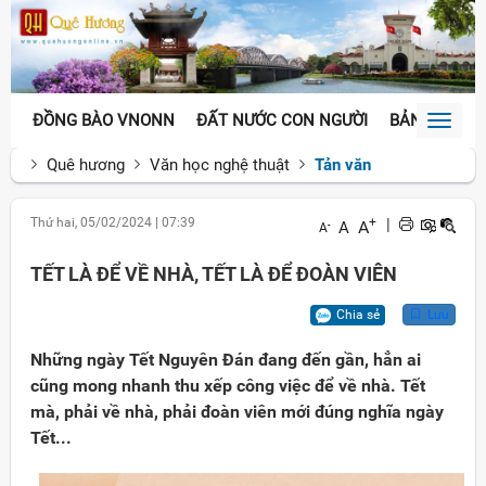
ĐỒNG BÀO VNONN
ĐẤT NƯỚC CON NGƯỜI
BẢN SẮC VĂ
Toggl
naviga
Quê hương
Văn học nghệ thuật
Tản văn
Thứ hai, 05/02/2024
|
07:39
+
|
A
A
-
A
TẾT LÀ ĐỂ VỀ NHÀ, TẾT LÀ ĐỂ ĐOÀN VIÊN
Chia sẻ
Lưu
Những ngày Tết Nguyên Đán đang đến gần, hẳn ai
cũng mong nhanh thu xếp công việc để về nhà. Tết
mà, phải về nhà, phải đoàn viên mới đúng nghĩa ngày
Tết...