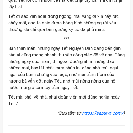
quá. Tết rồi con muốn về mà xiết chặt tay ba, mà ôm chặt
lấy Hai.
Tết ơi sao vẫn hoài trông ngóng, mai vàng ơi xin hãy rực
cháy mãi, cho ta nhìn được bóng hình những người yêu
thương, dù chỉ qua tấm gương ký ức đã phủ màu.
***
Bạn thân mến, những ngày Tết Nguyên Đán đang đến gần,
hẳn ai cũng mong nhanh thu xếp công việc để về nhà. Càng
những ngày cuối năm, đi ngoài đường nhìn những đào
những mai, hay lất phất mưa phùn lại càng nhớ mùi ngai
ngái của bánh chưng vừa luộc, nhớ mùi trầm trầm của
hương bà vẫn đốt ngày Tết, nhớ mùi nồng nồng của nồi
nước mùi già tắm tẩy trần ngày Tết.
Tết mà, phải về nhà, phải đoàn viên mới đúng nghĩa ngày
Tết./.
(Sưu tầm từ
https://sapuwa.com/
)