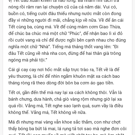
vị Tết đầu Xuân khiến ta nao lòng. Ba nhâm nhi tách trà
nóng rồi râm ran lại chuyện cũ của cả năm dài. Vui có,
buồn có, tiếng cười đâu thiếu nhưng nước mắt còn đong
đầy vì những người đi mãi, chẳng kịp về nữa. Về để ăn cái
Tết cùng ba, cùng má. Về để cúng mâm cơm Giao Thừa,
để chúc ba chúc má một chữ "Phúc", để nhận bao lì xì đỏ
rồi cười vang và chỉ để được ngồi bên cạnh nhau cho đúng
nghĩa một chữ “Nhà”. Tiếng má thảng thốt vang lên: “Đi
đâu Tết cũng về nhà nha con, đừng để hai thân già trông
ngóng mà phải tội.”
Cái gì cay cay nơi hốc mắt sắp trực trào ra, Tết về là để
yêu thương, là chỉ để nhìn ngắm khuôn mặt xa cách bao
tháng ròng rã theo dòng đời bôn ba cơm áo gạo tiền.
Tết ơi, gần đến thế mà nay lại xa cách không thôi. Vẫn là
bánh chưng, dưa hành, chả giò vàng rộm nhưng giờ lại xa
quá rồi. Vắng má, Tết nghe sao lạnh quá, sum vầy là điều
không thể. Vắng má, Tết không về nữa.
Má đi nhưng mai vàng vẫn khoe sắc thắm, con như chợt
thấy bóng ba bứt lá mai, lá rụng tả tơi sao mà nghe đơn côi