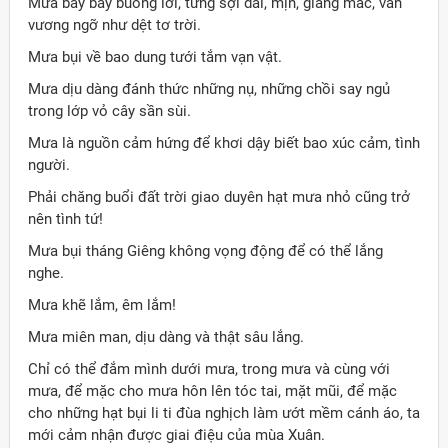
Mưa bay bay buông lơi, từng sợi dài, mịn, giăng mắc, vấn
vương ngỡ như dệt tơ trời.
Mưa bụi về bao dung tưới tắm vạn vật.
Mưa dịu dàng đánh thức những nụ, những chồi say ngủ
trong lớp vỏ cây sần sùi.
Mưa là nguồn cảm hứng để khơi dậy biết bao xúc cảm, tình
người.
Phải chăng buổi đất trời giao duyên hạt mưa nhỏ cũng trở
nên tình tứ!
Mưa bụi tháng Giêng không vọng động để có thể lắng
nghe.
Mưa khẽ lắm, êm lắm!
Mưa miên man, dịu dàng và thật sâu lắng.
Chỉ có thể đắm mình dưới mưa, trong mưa và cùng với
mưa, để mặc cho mưa hôn lên tóc tai, mặt mũi, để mặc
cho những hạt bụi li ti đùa nghịch làm ướt mềm cánh áo, ta
mới cảm nhận được giai điệu của mùa Xuân.