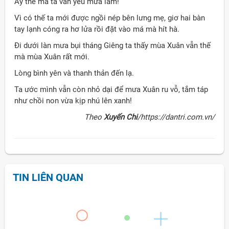
Ấy thế mà ta vẫn yêu mưa lắm!
Vì có thế ta mới được ngồi nép bên lưng mẹ, giơ hai bàn
tay lạnh cóng ra hơ lửa rồi đặt vào má mà hít hà.
Đi dưới làn mưa bụi tháng Giêng ta thấy mùa Xuân vẫn thế
mà mùa Xuân rất mới.
Lòng bình yên và thanh thản đến lạ.
Ta ước mình vẫn còn nhỏ dại để mưa Xuân ru vỗ, tắm táp
như chồi non vừa kịp nhú lên xanh!
Theo
Xuyến Chi
/https://dantri.com.vn/
TIN LIÊN QUAN