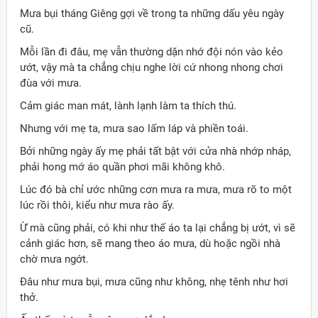
Mưa bụi tháng Giêng gợi về trong ta những dấu yêu ngày
cũ.
Mỗi lần đi đâu, mẹ vẫn thường dặn nhớ đội nón vào kẻo
ướt, vậy mà ta chẳng chịu nghe lời cứ nhong nhong chơi
đùa với mưa.
Cảm giác man mát, lành lạnh làm ta thích thú.
Nhưng với mẹ ta, mưa sao lấm láp và phiền toái.
Bởi những ngày ấy mẹ phải tất bật với cửa nhà nhớp nháp,
phải hong mớ áo quần phơi mãi không khô.
Lúc đó bà chỉ ước những cơn mưa ra mưa, mưa rõ to một
lúc rồi thôi, kiểu như mưa rào ấy.
Ừ mà cũng phải, có khi như thế áo ta lại chẳng bị ướt, vì sẽ
cảnh giác hơn, sẽ mang theo áo mưa, dù hoặc ngồi nhà
chờ mưa ngớt.
Đâu như mưa bụi, mưa cũng như không, nhẹ tênh như hơi
thở.