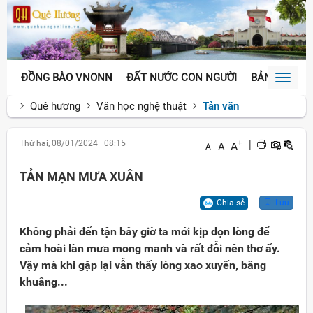
ĐỒNG BÀO VNONN
ĐẤT NƯỚC CON NGƯỜI
BẢN SẮC VĂ
Toggl
naviga
Quê hương
Văn học nghệ thuật
Tản văn
Thứ hai, 08/01/2024
|
08:15
+
|
A
A
-
A
TẢN MẠN MƯA XUÂN
Chia sẻ
Lưu
Không phải đến tận bây giờ ta mới kịp dọn lòng để
cảm hoài làn mưa mong manh và rất đỗi nên thơ ấy.
Vậy mà khi gặp lại vẫn thấy lòng xao xuyến, bâng
khuâng...