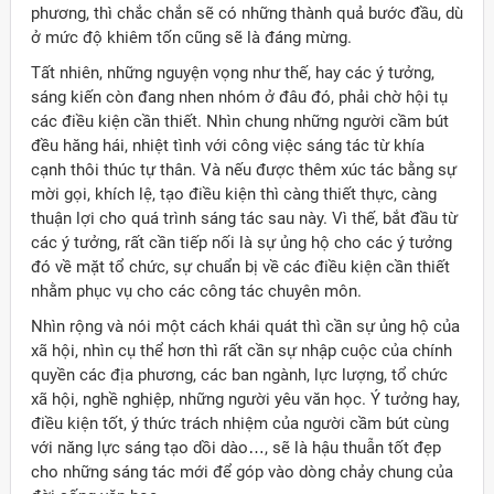
phương, thì chắc chắn sẽ có những thành quả bước đầu, dù
ở mức độ khiêm tốn cũng sẽ là đáng mừng.
Tất nhiên, những nguyện vọng như thế, hay các ý tưởng,
sáng kiến còn đang nhen nhóm ở đâu đó, phải chờ hội tụ
các điều kiện cần thiết. Nhìn chung những người cầm bút
đều hăng hái, nhiệt tình với công việc sáng tác từ khía
cạnh thôi thúc tự thân. Và nếu được thêm xúc tác bằng sự
mời gọi, khích lệ, tạo điều kiện thì càng thiết thực, càng
thuận lợi cho quá trình sáng tác sau này. Vì thế, bắt đầu từ
các ý tưởng, rất cần tiếp nối là sự ủng hộ cho các ý tưởng
đó về mặt tổ chức, sự chuẩn bị về các điều kiện cần thiết
nhằm phục vụ cho các công tác chuyên môn.
Nhìn rộng và nói một cách khái quát thì cần sự ủng hộ của
xã hội, nhìn cụ thể hơn thì rất cần sự nhập cuộc của chính
quyền các địa phương, các ban ngành, lực lượng, tổ chức
xã hội, nghề nghiệp, những người yêu văn học. Ý tưởng hay,
điều kiện tốt, ý thức trách nhiệm của người cầm bút cùng
với năng lực sáng tạo dồi dào…, sẽ là hậu thuẫn tốt đẹp
cho những sáng tác mới để góp vào dòng chảy chung của