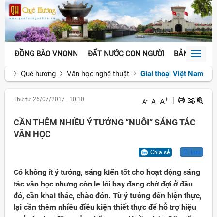
ĐỒNG BÀO VNONN
ĐẤT NƯỚC CON NGƯỜI
BẢN SẮC VĂ
Toggl
naviga
Quê hương
Văn học nghệ thuật
Giai thoại Việt Nam
Thứ tư, 26/07/2017
|
10:10
+
|
A
A
-
A
CẦN THÊM NHIỀU Ý TƯỞNG “NUÔI” SÁNG TÁC
VĂN HỌC
Chia sẻ
Lưu
Có không ít ý tưởng, sáng kiến tốt cho hoạt động sáng
tác văn học nhưng còn le lói hay đang chờ đợi ở đâu
đó, cần khai thác, chào đón. Từ ý tưởng đến hiện thực,
lại cần thêm nhiều điều kiện thiết thực để hỗ trợ hiệu