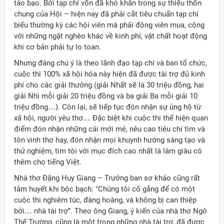
táo bạo. Bởi tạp chí vốn đã khó khăn trong sự thiếu thốn
chung của Hội – hiện nay đã phải cắt tiêu chuẩn tạp chí
biếu thường kỳ các hội viên mà phải động viên mua, cộng
với những ngặt nghèo khác về kinh phí, vật chất hoạt động
khi cơ bản phải tự lo toan.
Nhưng đáng chú ý là theo lãnh đạo tạp chí và ban tổ chức,
cuộc thi 100% xã hội hóa này hiện đã được tài trợ đủ kinh
phí cho các giải thưởng (giải Nhất sẽ là 30 triệu đồng, hai
giải Nhì mỗi giải 20 triệu đồng và ba giải Ba mỗi giải 10
triệu đồng…). Còn lại, sẽ tiếp tục đón nhận sự ủng hộ từ
xã hội, người yêu thơ… Đặc biệt khi cuộc thi thể hiện quan
điểm đón nhận những cái mới mẻ, nêu cao tiêu chí tìm và
tôn vinh thơ hay, đón nhận mọi khuynh hướng sáng tạo và
thử nghiệm, tìm tòi với mục đích cao nhất là làm giàu có
thêm cho tiếng Việt.
Nhà thơ Đặng Huy Giang – Trưởng ban sơ khảo cũng rất
tâm huyết khi bộc bạch: "Chúng tôi cố gắng để có một
cuộc thi nghiêm túc, đàng hoàng, và không bị can thiệp
bởi… nhà tài trợ”. Theo ông Giang, ý kiến của nhà thơ Ngô
Thế Trường, cũng là một trong những nhà tài trợ, đã được