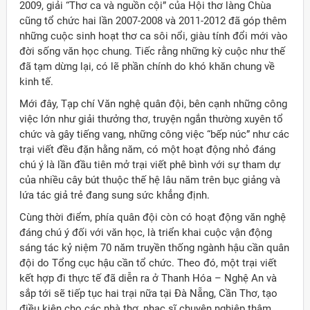
2009, giải “Thơ ca và nguồn cội” của Hội thơ làng Chùa
cũng tổ chức hai lần 2007-2008 và 2011-2012 đã góp thêm
những cuộc sinh hoạt thơ ca sôi nổi, giàu tính đổi mới vào
đời sống văn học chung. Tiếc rằng những kỳ cuộc như thế
đã tạm dừng lại, có lẽ phần chính do khó khăn chung về
kinh tế.
Mới đây, Tạp chí Văn nghệ quân đội, bên cạnh những công
việc lớn như giải thưởng thơ, truyện ngắn thường xuyên tổ
chức và gây tiếng vang, những công việc “bếp núc” như các
trại viết đều đặn hằng năm, có một hoạt động nhỏ đáng
chú ý là lần đầu tiên mở trại viết phê bình với sự tham dự
của nhiều cây bút thuộc thế hệ lâu năm trên bục giảng và
lứa tác giả trẻ đang sung sức khẳng định.
Cùng thời điểm, phía quân đội còn có hoạt động văn nghệ
đáng chú ý đối với văn học, là triển khai cuộc vận động
sáng tác kỷ niệm 70 năm truyền thống ngành hậu cần quân
đội do Tổng cục hậu cần tổ chức. Theo đó, một trại viết
kết hợp đi thực tế đã diễn ra ở Thanh Hóa – Nghệ An và
sắp tới sẽ tiếp tục hai trại nữa tại Đà Nẵng, Cần Thơ, tạo
điều kiện cho các nhà thơ, nhạc sĩ chuyên nghiệp thâm