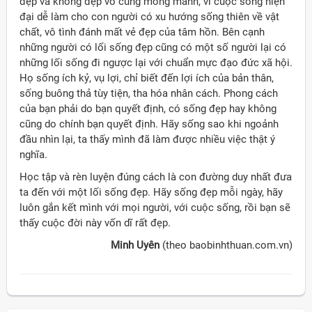
đẹp và không đẹp vô cùng mong manh, vì cuộc sống hiện
đại dễ làm cho con người có xu hướng sống thiên về vật
chất, vô tình đánh mất vẻ đẹp của tâm hồn. Bên cạnh
những người có lối sống đẹp cũng có một số người lại có
những lối sống đi ngược lại với chuẩn mực đạo đức xã hội.
Họ sống ích kỷ, vụ lợi, chỉ biết đến lợi ích của bản thân,
sống buông thả tùy tiện, tha hóa nhân cách. Phong cách
của bạn phải do bạn quyết định, có sống đẹp hay không
cũng do chính bạn quyết định. Hãy sống sao khi ngoảnh
đầu nhìn lại, ta thấy mình đã làm được nhiều việc thật ý
nghĩa.
Học tập và rèn luyện đúng cách là con đường duy nhất đưa
ta đến với một lối sống đẹp. Hãy sống đẹp mỗi ngày, hãy
luôn gắn kết mình với mọi người, với cuộc sống, rồi bạn sẽ
thấy cuộc đời này vốn dĩ rất đẹp.
Minh Uyên
(theo baobinhthuan.com.vn)