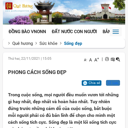
ĐỒNG BÀO VNONN
ĐẤT NƯỚC CON NGƯỜI
BẢN SẮC VĂ
Toggl
naviga
Quê hương
Sức khỏe
Sống đẹp
Thứ hai, 22/11/2021
|
15:05
+
|
A
A
-
A
PHONG CÁCH SỐNG ĐẸP
Chia sẻ
Lưu
Trong cuộc sống, mọi người đều muốn vươn tới những
gì hay nhất, đẹp nhất và hoàn hảo nhất. Tuy nhiên
đứng trước những cám dỗ của cuộc sống, bắt buộc
mỗi người phải có đủ bản lĩnh để chọn cho mình một
cách sống tích cực. Sống đẹp là một lối sống tích cực