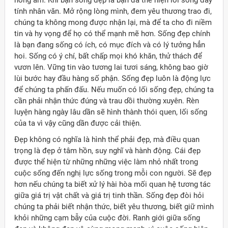
nồng ấm. Khi bạn sống đẹp là bạn đã thể hiện lối sống đầy
tính nhân văn. Mở rộng lòng mình, đem yêu thương trao đi,
chúng ta không mong được nhận lại, mà để ta cho đi niềm
tin và hy vọng để họ có thể mạnh mẽ hơn. Sống đẹp chính
là bạn đang sống có ích, có mục đích và có lý tưởng hẳn
hoi. Sống có ý chí, bất chấp mọi khó khăn, thử thách để
vươn lên. Vững tin vào tương lai tươi sáng, không bao giờ
lùi bước hay đầu hàng số phận. Sống đẹp luôn là động lực
để chúng ta phấn đấu. Nếu muốn có lối sống đẹp, chúng ta
cần phải nhận thức đúng và trau dồi thường xuyên. Rèn
luyện hàng ngày lâu dần sẽ hình thành thói quen, lối sống
của ta vì vậy cũng dần được cải thiện.
Đẹp không có nghĩa là hình thể phải đẹp, mà điều quan
trọng là đẹp ở tâm hồn, suy nghĩ và hành động. Cái đẹp
được thể hiện từ những những việc làm nhỏ nhất trong
cuộc sống đến nghị lực sống trong mỗi con người. Sẽ đẹp
hơn nếu chúng ta biết xử lý hài hòa mối quan hệ tương tác
giữa giá trị vật chất và giá trị tinh thần. Sống đẹp đòi hỏi
chúng ta phải biết nhận thức, biết yêu thương, biết giữ mình
khỏi những cạm bẫy của cuộc đời. Ranh giới giữa sống