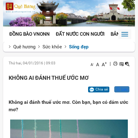
ĐỒNG BÀO VNONN
ĐẤT NƯỚC CON NGƯỜI
BẢN SẮC VĂ
Toggl
naviga
Quê hương
Sức khỏe
Sống đẹp
Thứ hai, 04/01/2016
|
09:03
+
|
A
A
-
A
KHÔNG AI ĐÁNH THUẾ ƯỚC MƠ
Chia sẻ
Lưu
Không ai đánh thuế ước mơ. Còn bạn, bạn có dám ước
mơ?