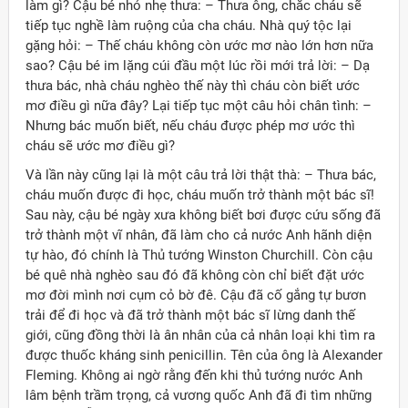
làm gì? Cậu bé nhỏ nhẹ thưa: – Thưa ông, chắc cháu sẽ
tiếp tục nghề làm ruộng của cha cháu. Nhà quý tộc lại
gặng hỏi: – Thế cháu không còn ước mơ nào lớn hơn nữa
sao? Cậu bé im lặng cúi đầu một lúc rồi mới trả lời: – Dạ
thưa bác, nhà cháu nghèo thế này thì cháu còn biết ước
mơ điều gì nữa đây? Lại tiếp tục một câu hỏi chân tình: –
Nhưng bác muốn biết, nếu cháu được phép mơ ước thì
cháu sẽ ước mơ điều gì?
Và lần này cũng lại là một câu trả lời thật thà: – Thưa bác,
cháu muốn được đi học, cháu muốn trở thành một bác sĩ!
Sau này, cậu bé ngày xưa không biết bơi được cứu sống đã
trở thành một vĩ nhân, đã làm cho cả nước Anh hãnh diện
tự hào, đó chính là Thủ tướng Winston Churchill. Còn cậu
bé quê nhà nghèo sau đó đã không còn chỉ biết đặt ước
mơ đời mình nơi cụm cỏ bờ đê. Cậu đã cố gắng tự bươn
trải để đi học và đã trở thành một bác sĩ lừng danh thế
giới, cũng đồng thời là ân nhân của cả nhân loại khi tìm ra
được thuốc kháng sinh penicillin. Tên của ông là Alexander
Fleming. Không ai ngờ rằng đến khi thủ tướng nước Anh
lâm bệnh trầm trọng, cả vương quốc Anh đã đi tìm những