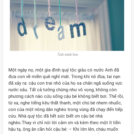
Ảnh minh họa
Một ngày nọ, một gia đình quý tộc giàu có nước Anh đã
đưa con về miền quê nghỉ mát. Trong khi nô đùa, tai nạn
đã xảy ra: cậu con trai nhỏ của họ sa chân ngã xuống vực
nước sâu. Tất cả tưởng chừng như vô vọng, không còn
phương cách nào cứu sống cậu bé không biết bơi. Thế rồi,
từ xa, nghe tiếng kêu thất thanh, một chú bé nhem nhuốc,
con của một nông dân nghèo trong vùng đã chạy đến tiếp
cứu. Nhà quý tộc đã hết sức biết ơn cậu bé nhà
nghèo.Thay vì chỉ nói lời cảm ơn và kèm theo một ít tiền
hậu tạ, ông ân cần hỏi cậu bé: – Khi lớn lên, cháu muốn