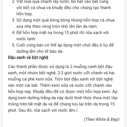
Vắt nửa quả chanh lấy nước, bỏ hạt vào bát cùng
với bột cà chua và khuấy đều cho chúng tạo thành
hỗn hợp.
Sử dụng một quả bóng bông nhúng hỗn hợp cà chua
xoa nhẹ theo vòng tròn nhỏ lên làn da nám.
Để hỗn hợp mặt nạ trong 15 phút rồi rửa sạch với
nước lạnh.
Cuối cùng bạn có thể áp dụng một chút dầu ô liu để
dưỡng ẩm cho tế bào da.
Đậu xanh và bột nghệ
Các thành phần được sử dụng là 2 muỗng canh bột đậu
xanh, một nhúm bột nghệ, 2-3 giọt nước cốt chanh và hai
muỗng cà phê kem sữa. Trộn bột đậu xanh với bột nghệ
vào một cái bát. Thêm kem sữa và nước cốt chanh vào
hỗn hợp này. Khuấy đều để có được một hỗn hợp kem. Áp
dụng kem dưỡng trắng da này dưới hình thức thoa một lớp
mỏng trên bề mặt da và để chúng lưu lại trên da trong 15
phút. Sau đó, rửa sạch với nước ấm./.
(Theo Khỏe & Đẹp)