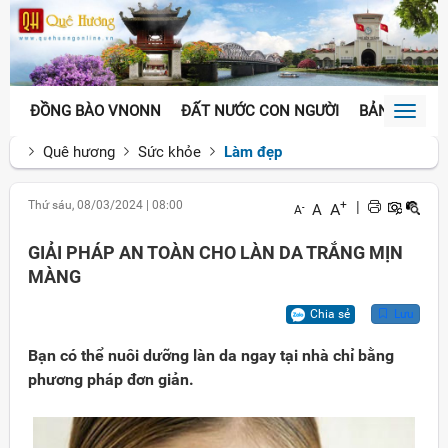
ĐỒNG BÀO VNONN
ĐẤT NƯỚC CON NGƯỜI
BẢN SẮC VĂ
Toggl
naviga
Quê hương
Sức khỏe
Làm đẹp
Thứ sáu, 08/03/2024
|
08:00
+
|
A
A
-
A
GIẢI PHÁP AN TOÀN CHO LÀN DA TRẮNG MỊN
MÀNG
Chia sẻ
Lưu
Bạn có thể nuôi dưỡng làn da ngay tại nhà chỉ bằng
phương pháp đơn giản.