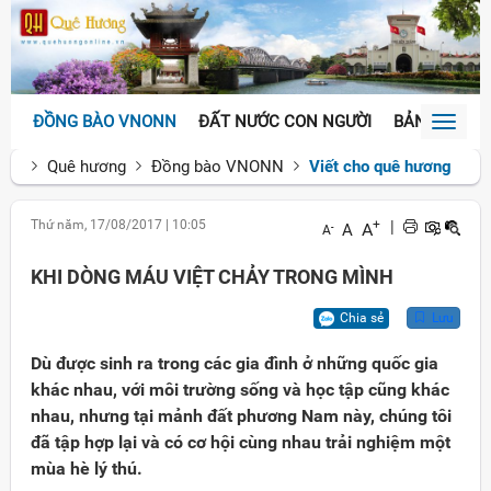
ĐỒNG BÀO VNONN
ĐẤT NƯỚC CON NGƯỜI
BẢN SẮC VĂ
Toggl
naviga
Quê hương
Đồng bào VNONN
Viết cho quê hương
Thứ năm, 17/08/2017
|
10:05
+
|
A
A
-
A
KHI DÒNG MÁU VIỆT CHẢY TRONG MÌNH
Chia sẻ
Lưu
Dù được sinh ra trong các gia đình ở những quốc gia
khác nhau, với môi trường sống và học tập cũng khác
nhau, nhưng tại mảnh đất phương Nam này, chúng tôi
đã tập hợp lại và có cơ hội cùng nhau trải nghiệm một
mùa hè lý thú.