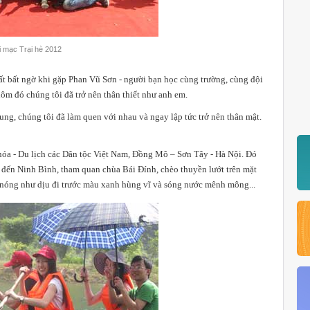
i mạc Trại hè 2012
rất bất ngờ khi gặp Phan Vũ Sơn - người bạn học cùng trường, cùng đội
̀ hôm đó chúng tôi đã trở nên thân thiết như anh em.
ung, chúng tôi đã làm quen với nhau và ngay lập tức trở nên thân mật.
n hóa - Du lịch các Dân tộc Việt Nam, Đồng Mô – Sơn Tây - Hà Nội. Đó
ợc đến Ninh Bình, tham quan chùa Bái Đính, chèo thuyền lướt trên mặt
 nóng như dịu đi trước màu xanh hùng vĩ và sóng nước mênh mông...