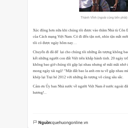
Thành Vĩnh (ngoài cùng bên phải)
Xúc động hơn nữa khi chúng tôi được vào thăm Nhà tù Côn Đảo
của Cách mạng Việt Nam. Có đi đến tận nơi, nhìn tận mắt mơ
tôi có được ngày hôm nay…
Chuyến đi đã để lại cho chúng tôi những ấn tượng không bao
kết những người con đất Việt trên khắp hành tinh. 20 ngày tr
không bao giờ chúng tôi gặp lại nhau nhưng sẽ mãi mãi nhớ đê
mong ngày tái ngộ! “Mặt đất bao la anh em ta về gặp nhau mừn
khép lại Trại hè 2012 với những ấn tượng vô cùng sâu sắc.
Cảm ơn Ủy ban Nhà nước về người Việt Nam ở nước ngoài đã tạo đ
hương!...
Nguồn:
quehuongonline.vn