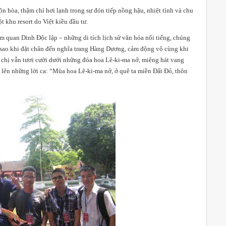
̣u ôn hòa, thậm chí hơi lạnh trong sự đón tiếp nồng hậu, nhiệt tình và chu
t khu resort do Việt kiều đầu tư.
uan Dinh Độc lập – những di tích lịch sử văn hóa nổi tiếng, chúng
sao khi đặt chân đến nghĩa trang Hàng Dương, cảm động vô cùng khi
ấy chị vẫn tươi cười dưới những đóa hoa Lê-ki-ma nở, miệng hát vang
cất lên những lời ca: “Mùa hoa Lê-ki-ma nở, ở quê ta miền Đất Đỏ, thôn