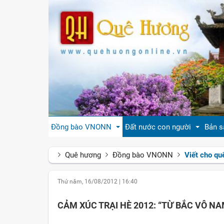
Đồng bào VNONN
Đất nước con người
Bản s
Quê hương
Đồng bào VNONN
Viết cho q
Tin cộng đồng
Đất nước Việt Nam
Giới
Thứ năm, 16/08/2012
|
16:40
Đời sống
Tự hào quê hương Việt Nam
Văn 
CẢM XÚC TRẠI HÈ 2012: “TỪ BẮC VÔ N
Gương mặt
Con người Việt Nam
Hươn