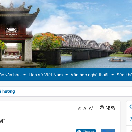
ắc văn hóa
Lịch sử Việt Nam
Văn học nghệ thuật
Sức kh
uê hương
 thiệu bản sắc văn hóa
Tóm tắt biên niên sử VN
Tản văn
Sống 
+
|
A
A
-
A
hóa tín ngưỡng
Việt Nam sử lược
Truyện ngắn
Sống 
AM”
g vị quê nhà
Hoàng thành Thăng Long
Trang thơ
Làm đ