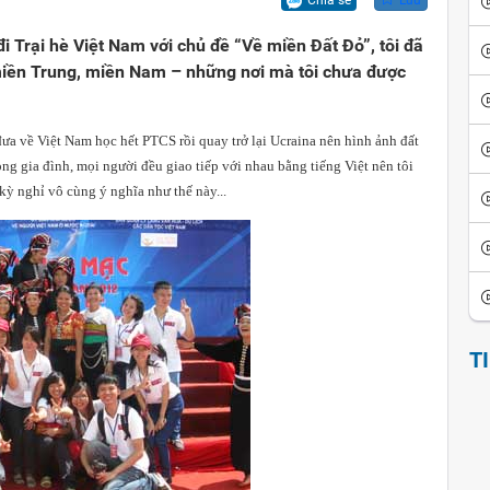
Chia sẻ
Lưu
ội
iển văn hóa
Vui cười
rại hè Việt Nam với chủ đề “Về miền Đất Đỏ”, tôi đã
ể đảo ngược
thích thành ngữ - tục ngữ
Ca dao tục ngữ
i miền Trung, miền Nam – những nơi mà tôi chưa được
sử giai thoại
Giai thoại Việt Nam
về Việt Nam học hết PTCS rồi quay trở lại Ucraina nên hình ảnh đất
ọc tinh hoa
Tiểu thuyết
ng gia đình, mọi người đều giao tiếp với nhau bằng tiếng Việt nên tôi
ỳ nghỉ vô cùng ý nghĩa như thế này...
T