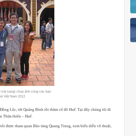
ừ trái sang) chụp ảnh cùng các bạn
 hè Việt Nam 2012
ồng Lộc, tới Quảng Bình rồi thăm cố đô Huế. Tại đây chúng tôi đi
̀n Thừa thiên – Huế.
 tôi được tham quan Bảo tàng Quang Trung, xem biểu diễn võ thuật,