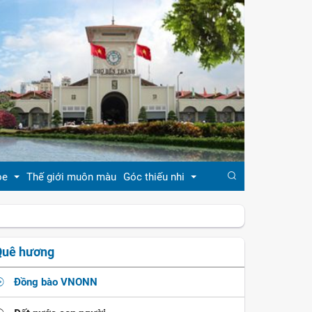
ỏe
Thế giới muôn màu
Góc thiếu nhi
đẹp
Truyện cổ tích
Quê hương
khỏe
Ca dao - tục ngữ
Đồng bào VNONN
ẹp
Đồng dao