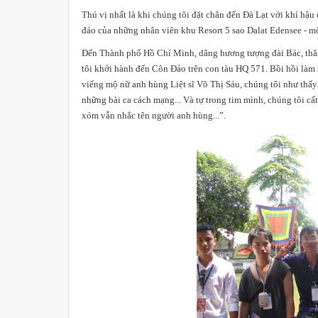
Thú vị nhất là khi chúng tôi đặt chân đến Đà Lạt với khí hâ
đáo của những nhân viên khu Resort 5 sao Dalat Edensee - mộ
Đến Thành phố Hồ Chí Minh, dâng hương tượng đài Bác, thăm q
tôi khởi hành đến Côn Đảo trên con tàu HQ 571. Bồi hồi làm 
viếng mộ nữ anh hùng Liệt sĩ Võ Thị Sáu, chúng tôi như th
những bài ca cách mạng... Và tự trong tim mình, chúng tôi 
xóm vẫn nhắc tên người anh hùng...”.