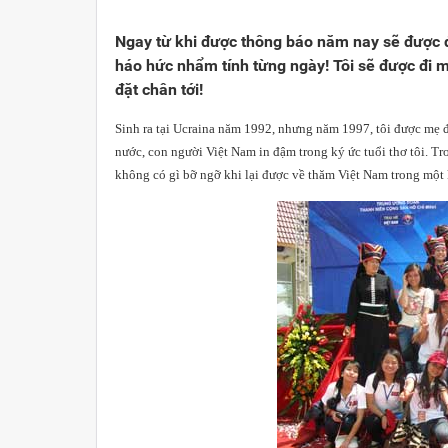
Viết cho quê hương
1000 năm Thăng Long - Hà N
Từ đ
Ngay từ khi được thông báo năm nay sẽ được đi T
Trang văn học nghệ thuật
Sự thật và chân lý không th
Giải 
háo hức nhẩm tính từng ngày! Tôi sẽ được đ
đặt chân tới!
Triệu trái tim nhân ái hướng về Tổ quốc
Việt 
Sinh ra tại Ucraina năm 1992, nhưng năm 1997, tôi được mẹ đưa 
Cổ h
nước, con người Việt Nam in đậm trong ký ức tuổi thơ tôi. Tro
không có gì bỡ ngỡ khi lại được về thăm Việt Nam trong một k