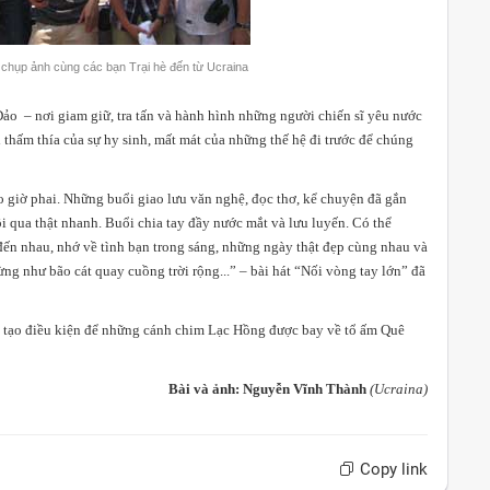
 chụp ảnh cùng các bạn Trại hè đến từ Ucraina
 – nơi giam giữ, tra tấn và hành hình những người chiến sĩ yêu nước
́i thấm thía của sự hy sinh, mất mát của những thế hệ đi trước để chúng
 giờ phai. Những buổi giao lưu văn nghệ, đọc thơ, kể chuyện đã gắn
ôi qua thật nhanh. Buổi chia tay đầy nước mắt và lưu luyến. Có thể
́n nhau, nhớ về tình bạn trong sáng, những ngày thật đẹp cùng nhau và
g như bão cát quay cuồng trời rộng...” – bài hát “Nối vòng tay lớn” đã
iều kiện để những cánh chim Lạc Hồng được bay về tổ ấm Quê
Bài và ảnh: Nguyễn Vĩnh Thành
(Ucraina)
Copy link