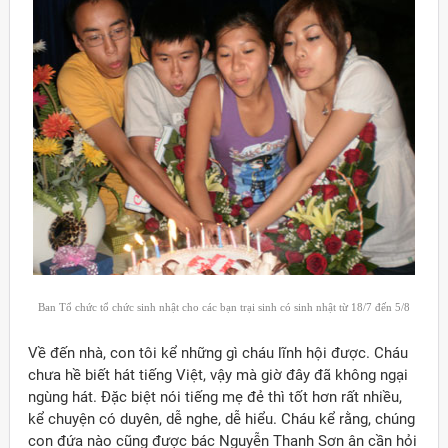
Ban Tổ chức tổ chức sinh nhật cho các bạn trại sinh có sinh nhật từ 18/7 đến 5/8
Về đến nhà, con tôi kể những gì cháu lĩnh hội được. Cháu
chưa hề biết hát tiếng Việt, vậy mà giờ đây đã không ngại
ngùng hát. Đặc biệt nói tiếng mẹ đẻ thì tốt hơn rất nhiều,
kể chuyện có duyên, dễ nghe, dễ hiểu. Cháu kể rằng, chúng
con đứa nào cũng được bác Nguyễn Thanh Sơn ân cần hỏi