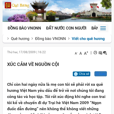
ĐỒNG BÀO VNONN
ĐẤT NƯỚC CON NGƯỜI
BẢN SẮC VĂ
Toggl
naviga
Quê hương
Đồng bào VNONN
Viết cho quê hương
Thứ hai, 17/08/2009
|
16:22
+
|
A
A
-
A
XÚC CẢM VỀ NGUỒN CỘI
Chia sẻ
Lưu
Chỉ còn hai ngày nữa là mẹ con tôi sẽ phải rời xa quê
hương Việt Nam yêu dấu để trở về nơi chúng tôi đang
công tác và học tập. Tôi rất xúc động khi nghe con trai
tôi kể về chuyến đi dự Trại hè Việt Nam 2009 “Ngọn
đuốc dẫn đường” nên không thể không viết những