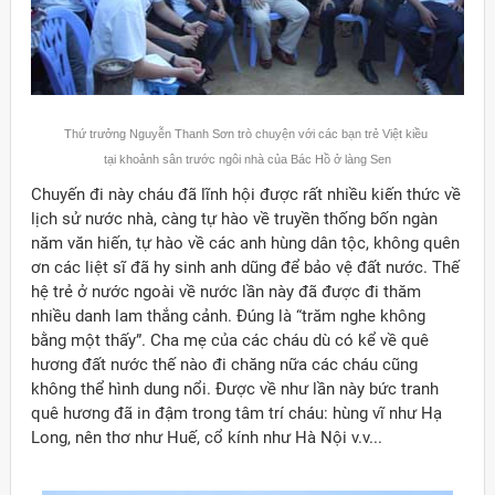
Thứ trưởng Nguyễn Thanh Sơn trò chuyện với các bạn trẻ Việt kiều
tại khoảnh sân trước ngôi nhà của Bác Hồ ở làng Sen
Chuyến đi này cháu đã lĩnh hội được rất nhiều kiến thức về
lịch sử nước nhà, càng tự hào về truyền thống bốn ngàn
năm văn hiến, tự hào về các anh hùng dân tộc, không quên
ơn các liệt sĩ đã hy sinh anh dũng để bảo vệ đất nước. Thế
hệ trẻ ở nước ngoài về nước lần này đã được đi thăm
nhiều danh lam thắng cảnh. Đúng là “trăm nghe không
bằng một thấy”. Cha mẹ của các cháu dù có kể về quê
hương đất nước thế nào đi chăng nữa các cháu cũng
không thể hình dung nổi. Được về như lần này bức tranh
quê hương đã in đậm trong tâm trí cháu: hùng vĩ như Hạ
Long, nên thơ như Huế, cổ kính như Hà Nội v.v...