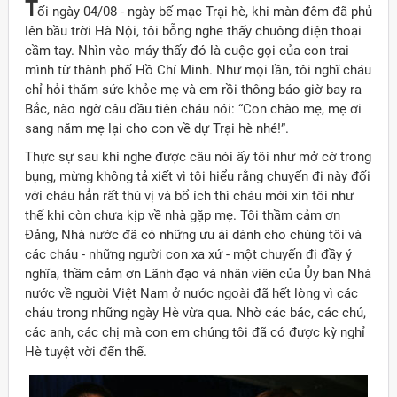
T
ối ngày 04/08 - ngày bế mạc Trại hè, khi màn đêm đã phủ
lên bầu trời Hà Nội, tôi bỗng nghe thấy chuông điện thoại
cầm tay. Nhìn vào máy thấy đó là cuộc gọi của con trai
mình từ thành phố Hồ Chí Minh. Như mọi lần, tôi nghĩ cháu
chỉ hỏi thăm sức khỏe mẹ và em rồi thông báo giờ bay ra
Bắc, nào ngờ câu đầu tiên cháu nói: “Con chào mẹ, mẹ ơi
sang năm mẹ lại cho con về dự Trại hè nhé!”.
Thực sự sau khi nghe được câu nói ấy tôi như mở cờ trong
bụng, mừng không tả xiết vì tôi hiểu rằng chuyến đi này đối
với cháu hẳn rất thú vị và bổ ích thì cháu mới xin tôi như
thế khi còn chưa kịp về nhà gặp mẹ. Tôi thầm cảm ơn
Đảng, Nhà nước đã có những ưu ái dành cho chúng tôi và
các cháu - những người con xa xứ - một chuyến đi đầy ý
nghĩa, thầm cảm ơn Lãnh đạo và nhân viên của Ủy ban Nhà
nước về người Việt Nam ở nước ngoài đã hết lòng vì các
cháu trong những ngày Hè vừa qua. Nhờ các bác, các chú,
các anh, các chị mà con em chúng tôi đã có được kỳ nghỉ
Hè tuyệt vời đến thế.