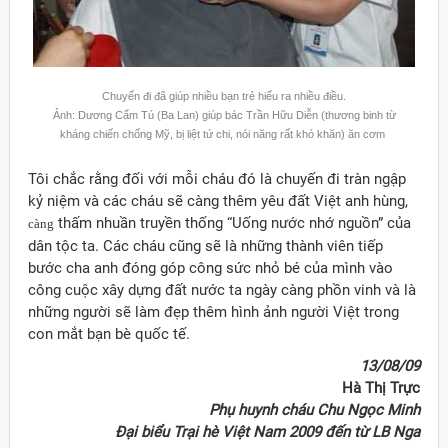
Chuyến đi đã giúp nhiều bạn trẻ hiểu ra nhiều điều.
Ảnh: Dương Cẩm Tú (Ba Lan) giúp bác Trần Hữu Diễn (thương binh từ
kháng chiến chống Mỹ, bị liệt tứ chi, nói năng rất khó khăn) ăn cơm
Tôi chắc rằng đối với mỗi cháu đó là chuyến đi tràn ngập
kỷ niệm và các cháu sẽ càng thêm yêu đất Việt anh hùng,
thấm nhuần truyền thống “Uống nước nhớ nguồn” của
càng
dân tộc ta. Các cháu cũng sẽ là những thành viên tiếp
bước cha anh đóng góp công sức nhỏ bé của mình vào
công cuộc xây dựng đất nước ta ngày càng phồn vinh và là
những người sẽ làm đẹp thêm hình ảnh người Việt trong
con mắt bạn bè quốc tế.
13/08/09
Hà Thị Trực
Phụ huynh cháu Chu Ngọc Minh
Đại biểu Trại hè Việt Nam 2009 đến từ LB Nga