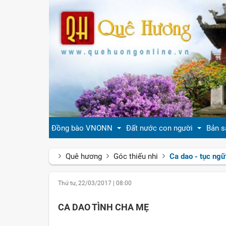
Đồng bào VNONN
Đất nước con người
Bản s
Quê hương
Góc thiếu nhi
Ca dao - tục ngữ
Tin cộng đồng
Đất nước Việt Nam
Giới
Thứ tư, 22/03/2017
|
08:00
Đời sống
Tự hào quê hương Việt Nam
Văn 
CA DAO TÌNH CHA MẸ
Gương mặt
Con người Việt Nam
Hươn