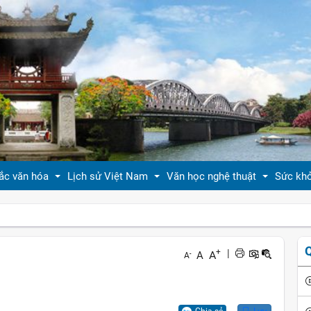
ắc văn hóa
Lịch sử Việt Nam
Văn học nghệ thuật
Sức kh
 thiệu bản sắc văn hóa
Tóm tắt biên niên sử VN
Tản văn
Sống 
+
|
A
A
-
A
hóa tín ngưỡng
Việt Nam sử lược
Truyện ngắn
Sống 
g vị quê nhà
Hoàng thành Thăng Long
Trang thơ
Làm đ