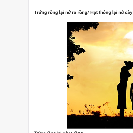
Viết cho quê hương
1000 năm Thăng Long - Hà N
Từ đ
Trứng rồng lại nở ra rồng/ Hạt thông lại nở cây
Trang văn học nghệ thuật
Sự thật và chân lý không th
Giải 
Triệu trái tim nhân ái hướng về Tổ quốc
Việt 
Cổ h