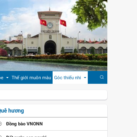
ỏe
Thế giới muôn màu
Góc thiếu nhi
đẹp
Truyện cổ tích
Quê hương
khỏe
Ca dao - tục ngữ
Đồng bào VNONN
ẹp
Đồng dao