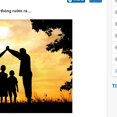
Chia sẻ
Lưu
ội
iển văn hóa
Vui cười
 thông rườm rà...
ể đảo ngược
thích thành ngữ - tục ngữ
Ca dao tục ngữ
sử giai thoại
Giai thoại Việt Nam
ọc tinh hoa
Tiểu thuyết
T