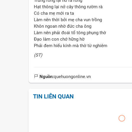
Trứng rồng lại nở ra rồng
Hạt thông lại nở cây thông rườm rà
Có cha mẹ mới ra ta
Làm nên thời bởi mẹ cha vun trồng
Khôn ngoan nhờ đức cha ông
Làm nên phải đoái tổ tông phụng thờ
Đạo làm con chớ hững hờ
Phải đem hiếu kính mà thờ từ nghiêm
(ST)
Nguồn:
quehuongonline.vn
TIN LIÊN QUAN