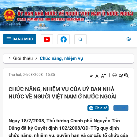
DANH MỤC
Giới thiệu
Chức năng, nhiệm vụ
Thứ hai, 04/08/2008
|
15:35
+
|
A
A
-
A
CHỨC NĂNG, NHIỆM VỤ CỦA UỶ BAN NHÀ
NƯỚC VỀ NGƯỜI VIỆT NAM Ở NƯỚC NGOÀI
Chia sẻ
Lưu
Ngày 18/7/2008, Thủ tướng Chính phủ Nguyễn Tấn
Dũng đã ký Quyết định 102/2008/QĐ-TTg quy định
chức năng, nhiệm vụ, quyền hạn và cơ cấu tổ chức của