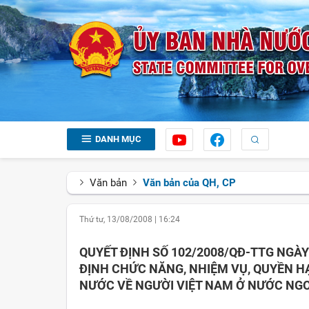
DANH MỤC
Văn bản
Văn bản của QH, CP
Thứ tư, 13/08/2008
|
16:24
QUYẾT ĐỊNH SỐ 102/2008/QĐ-TTG NGÀY
ĐỊNH CHỨC NĂNG, NHIỆM VỤ, QUYỀN H
NƯỚC VỀ NGƯỜI VIỆT NAM Ở NƯỚC NGO