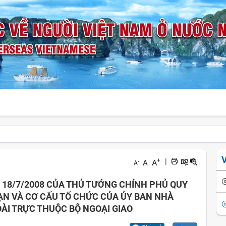
+
|
A
A
-
A
 18/7/2008 CỦA THỦ TƯỚNG CHÍNH PHỦ QUY
ẠN VÀ CƠ CẤU TỔ CHỨC CỦA ỦY BAN NHÀ
ÀI TRỰC THUỘC BỘ NGOẠI GIAO