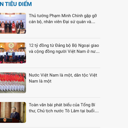
IN TIÊU ĐIỂM
Thủ tướng Phạm Minh Chính gặp gỡ
cán bộ, nhân viên Đại sứ quán và
cộng đồng người Việt Nam tại Liên
bang Nga
12 tỷ đồng từ Đảng bộ Bộ Ngoại giao
và cộng đồng người Việt Nam ở nước
ngoài gửi tới đồng bào vùng lũ
Nước Việt Nam là một, dân tộc Việt
Nam là một
Toàn văn bài phát biểu của Tổng Bí
thư, Chủ tịch nước Tô Lâm tại buổi
gặp gỡ đại biểu kiều bào dự Hội nghị
VK4