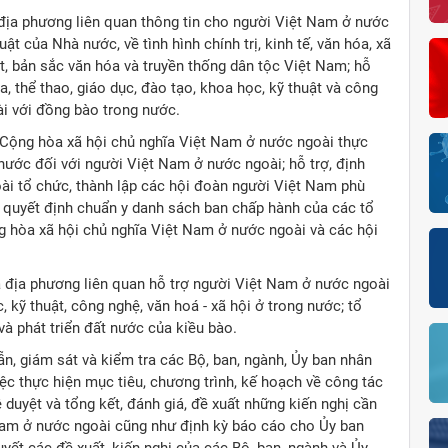
à địa phương liên quan thông tin cho người Việt Nam ở nước
t của Nhà nước, về tình hình chính trị, kinh tế, văn hóa, xã
ệt, bản sắc văn hóa và truyền thống dân tộc Việt Nam; hỗ
a, thể thao, giáo dục, đào tạo, khoa học, kỹ thuật và công
i với đồng bào trong nước.
 Cộng hòa xã hội chủ nghĩa Việt Nam ở nước ngoài thực
nước đối với người Việt Nam ở nước ngoài; hỗ trợ, định
i tổ chức, thành lập các hội đoàn người Việt Nam phù
ra quyết định chuẩn y danh sách ban chấp hành của các tổ
 hòa xã hội chủ nghĩa Việt Nam ở nước ngoài và các hội
và địa phương liên quan hỗ trợ người Việt Nam ở nước ngoài
, kỹ thuật, công nghệ, văn hoá - xã hội ở trong nước; tổ
à phát triển đất nước của kiều bào.
n, giám sát và kiểm tra các Bộ, ban, ngành, Ủy ban nhân
iệc thực hiện mục tiêu, chương trình, kế hoạch về công tác
duyệt và tổng kết, đánh giá, đề xuất những kiến nghị cần
 Nam ở nước ngoài cũng như định kỳ báo cáo cho Ủy ban