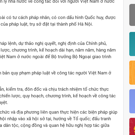
n lý nhà nước về công tác đối với người Việt Nam ở nước
ài có tư cách pháp nhân, có con dấu hình Quốc huy, được
ủa pháp luật, trụ sở đặt tại thành phố Hà Nội.
háp lệnh, dự thảo nghị quyết, nghị định của Chính phủ,
n lược, chương trình, kế hoạch dài hạn, năm năm, hàng năm
Việt Nam ở nước ngoài để Bộ trưởng Bộ Ngoại giao trình
ăn bản quy phạm pháp luật về công tác người Việt Nam ở
ẫn, kiểm tra, đôn đốc và chịu trách nhiệm tổ chức thực
chiến lược, quy hoạch, chương trình, kế hoạch về công tác
uyệt.
ổ chức và địa phương liên quan thực hiện các biện pháp giúp
ội nhập vào xã hội sở tại, hướng về Tổ quốc; đấu tranh
ủa dân tộc, cộng đồng và quan hệ hữu nghị hợp tác giữa