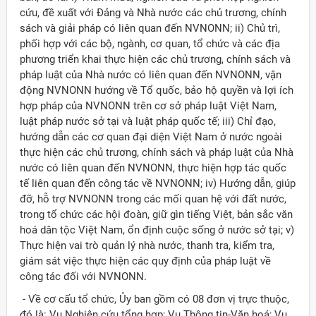
cứu, đề xuất với Đảng và Nhà nước các chủ trương, chính
sách và giải pháp có liên quan đến NVNONN; ii) Chủ trì,
phối hợp với các bộ, ngành, cơ quan, tổ chức và các địa
phương triển khai thực hiện các chủ trương, chính sách và
pháp luật của Nhà nước có liên quan đến NVNONN, vận
động NVNONN hướng về Tổ quốc, bảo hộ quyền và lợi ích
hợp pháp của NVNONN trên cơ sở pháp luật Việt Nam,
luật pháp nước sở tại và luật pháp quốc tế; iii) Chỉ đạo,
hướng dẫn các cơ quan đại diện Việt Nam ở nước ngoài
thực hiện các chủ trương, chính sách và pháp luật của Nhà
nước có liên quan đến NVNONN, thực hiện hợp tác quốc
tế liên quan đến công tác về NVNONN; iv) Hướng dẫn, giúp
đỡ, hỗ trợ NVNONN trong các mối quan hệ với đất nước,
trong tổ chức các hội đoàn, giữ gìn tiếng Việt, bản sắc văn
hoá dân tộc Việt Nam, ổn định cuộc sống ở nước sở tại; v)
Thực hiện vai trò quản lý nhà nước, thanh tra, kiểm tra,
giám sát việc thực hiện các quy định của pháp luật về
công tác đối với NVNONN.
- Về cơ cấu tổ chức, Ủy ban gồm có 08 đơn vị trực thuộc,
đó là: Vụ Nghiên cứu tổng hợp; Vụ Thông tin-Văn hoá; Vụ