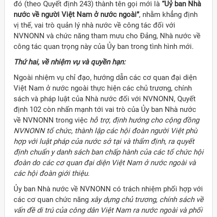
đó (theo Quyết định 243) thành tên gọi mới là
“Uỷ ban Nhà
nước về người Việt Nam ở nước ngoài”
, nhằm khẳng định
vị thế, vai trò quản lý nhà nước về công tác đối với
NVNONN và chức năng tham mưu cho Đảng, Nhà nước về
công tác quan trọng này của Ủy ban trong tình hình mới.
Thứ hai, về nhiệm vụ và quyền hạn:
Ngoài nhiệm vụ chỉ đạo, hướng dẫn các cơ quan đại diện
Việt Nam ở nước ngoài thực hiện các chủ trương, chính
sách và pháp luật của Nhà nước đối với NVNONN, Quyết
định 102 còn nhấn mạnh tới vai trò của Ủy ban Nhà nước
về NVNONN trong việc
hỗ trợ, định hướng cho cộng đồng
NVNONN tổ chức, thành lập các hội đoàn người Việt phù
hợp với luật pháp của nước sở tại và thẩm định, ra quyết
định chuẩn y danh sách ban chấp hành của các tổ chức hội
đoàn do các cơ quan đại diện Việt Nam ở nước ngoài và
các hội đoàn giới thiệu.
Ủy ban Nhà nước về NVNONN có trách nhiệm phối hợp với
các cơ quan chức năng
xây dựng chủ trương, chính sách về
vấn đề di trú của công dân Việt Nam ra nước ngoài và phối