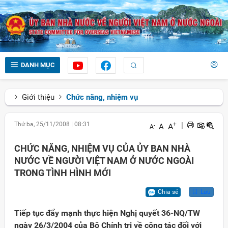
DANH MỤC
Giới thiệu
Chức năng, nhiệm vụ
Thứ ba, 25/11/2008
|
08:31
+
|
A
A
-
A
CHỨC NĂNG, NHIỆM VỤ CỦA ỦY BAN NHÀ
NƯỚC VỀ NGƯỜI VIỆT NAM Ở NƯỚC NGOÀI
TRONG TÌNH HÌNH MỚI
Chia sẻ
Lưu
Tiếp tục đẩy mạnh thực hiện Nghị quyết 36-NQ/TW
ngày 26/3/2004 của Bộ Chính trị về công tác đối với