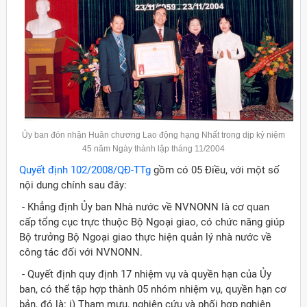
Ủy ban đón nhận Huân chương Lao động hạng Nhất trong dịp kỷ niệm
45 năm Ngày thành lập tháng 11/2004
Quyết định 102/2008/QĐ-TTg
gồm có 05 Điều, với một số
nội dung chính sau đây:
- Khẳng định Ủy ban Nhà nước về NVNONN là cơ quan
cấp tổng cục trực thuộc Bộ Ngoại giao, có chức năng giúp
Bộ trưởng Bộ Ngoại giao thực hiện quản lý nhà nước về
công tác đối với NVNONN.
ời Việt Nam ở nước ngoài
- Quyết định quy định 17 nhiệm vụ và quyền hạn của Ủy
ban, có thể tập hợp thành 05 nhóm nhiệm vụ, quyền hạn cơ
bản, đó là: i) Tham mưu, nghiên cứu và phối hợp nghiên