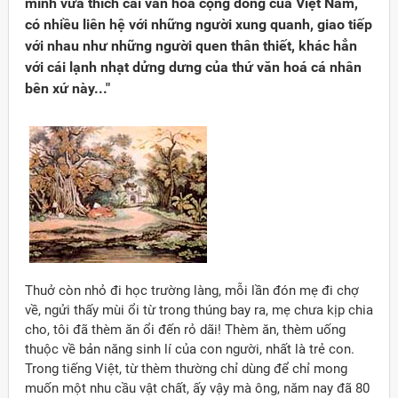
mình vừa thích cái văn hoá cộng đồng của Việt Nam,
có nhiều liên hệ với những người xung quanh, giao tiếp
với nhau như những người quen thân thiết, khác hẳn
với cái lạnh nhạt dửng dưng của thứ văn hoá cá nhân
bên xứ này..."
Thuở còn nhỏ đi học trường làng, mỗi lần đón mẹ đi chợ
về, ngửi thấy mùi ổi từ trong thúng bay ra, mẹ chưa kịp chia
cho, tôi đã thèm ăn ổi đến rỏ dãi! Thèm ăn, thèm uống
thuộc về bản năng sinh lí của con người, nhất là trẻ con.
Trong tiếng Việt, từ thèm thường chỉ dùng để chỉ mong
muốn một nhu cầu vật chất, ấy vậy mà ông, năm nay đã 80