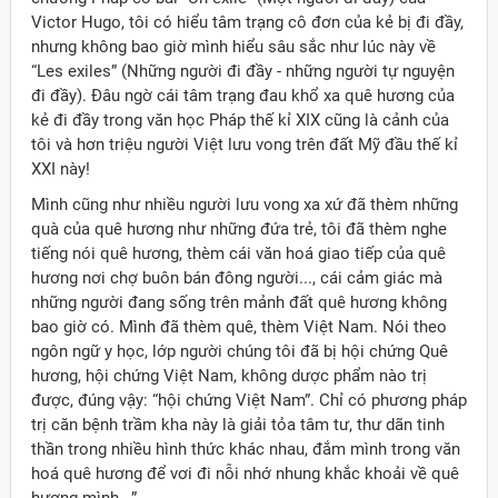
Victor Hugo, tôi có hiểu tâm trạng cô đơn của kẻ bị đi đầy,
nhưng không bao giờ mình hiểu sâu sắc như lúc này về
“Les exiles” (Những người đi đầy - những người tự nguyện
đi đầy). Đâu ngờ cái tâm trạng đau khổ xa quê hương của
kẻ đi đầy trong văn học Pháp thế kỉ XIX cũng là cảnh của
tôi và hơn triệu người Việt lưu vong trên đất Mỹ đầu thế kỉ
XXI này!
Mình cũng như nhiều người lưu vong xa xứ đã thèm những
quà của quê hương như những đứa trẻ, tôi đã thèm nghe
tiếng nói quê hương, thèm cái văn hoá giao tiếp của quê
hương nơi chợ buôn bán đông người..., cái cảm giác mà
những người đang sống trên mảnh đất quê hương không
bao giờ có. Mình đã thèm quê, thèm Việt Nam. Nói theo
ngôn ngữ y học, lớp người chúng tôi đã bị hội chứng Quê
hương, hội chứng Việt Nam, không dược phẩm nào trị
được, đúng vậy: “hội chứng Việt Nam”. Chỉ có phương pháp
trị căn bệnh trầm kha này là giải tỏa tâm tư, thư dãn tinh
thần trong nhiều hình thức khác nhau, đắm mình trong văn
hoá quê hương để vơi đi nỗi nhớ nhung khắc khoải về quê