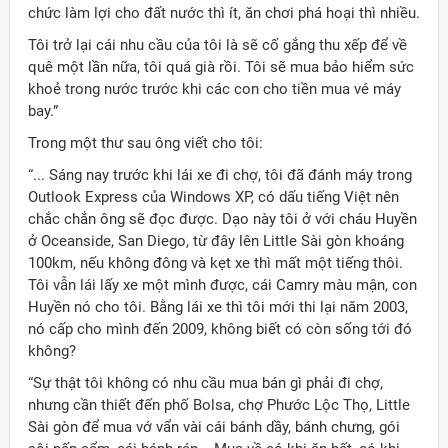
chức làm lợi cho đất nước thì ít, ăn chơi phá hoại thì nhiều.
Tôi trở lại cái nhu cầu của tôi là sẽ cố gắng thu xếp để về
quê một lần nữa, tôi quá già rồi. Tôi sẽ mua bảo hiểm sức
khoẻ trong nước trước khi các con cho tiền mua vé máy
bay.”
Trong một thư sau ông viết cho tôi:
“... Sáng nay trước khi lái xe đi chợ, tôi đã đánh máy trong
Outlook Express của Windows XP, có dấu tiếng Việt nên
chắc chắn ông sẽ đọc được. Dạo này tôi ở với cháu Huyền
ở Oceanside, San Diego, từ đây lên Little Sài gòn khoáng
100km, nếu không đông và kẹt xe thì mất một tiếng thôi.
Tôi vẫn lái lấy xe một mình được, cái Camry màu mận, con
Huyền nó cho tôi. Bằng lái xe thì tôi mới thi lại năm 2003,
nó cấp cho mình đến 2009, không biết có còn sống tới đó
không?
“Sự thật tôi không có nhu cầu mua bán gì phải đi chợ,
nhưng cần thiết đến phố Bolsa, chợ Phước Lộc Thọ, Little
Sài gòn để mua vớ vẩn vài cái bánh dầy, bánh chưng, gói