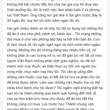
không thể bắt chước Mỹ, khi cha mẹ già nua thì đưa vào
Viện dưỡng lão, đó là một việc làm phản luân lí và phong
tục Việt Nam. Ông cũng nói giá nhà ở Sài gòn trước đây là
30 ngàn đô, nay lên tới trên trăm ngàn đô rồi.
Hai giờ chiều, đánh xe về nhà, tôi đã no bụng với những thứ
đã ăn ở chợ như phở, bánh mì, bánh rán... Tôi mang những
thứ mua ở chợ vào phòng bếp bày la liệt trên bàn ăn. Con
đi làm chưa về, tôi ngồi nghỉ ngơi và một mình nhìn ngắm
chúng. Những thứ đó không đáng bao nhiêu tiền cả, nó
không phải là cao lương mĩ vị, nó đã gắn bó với tất cả mọi
người Việt Nam không phân biệt giàu nghèo, nó đã trở
thành một loại thuốc an thần thực sự đối với người lưu
vong mấy chục năm nay như tôi. Tôi cần gì uống đến
những viên thuốc của bác sĩ Mỹ đã kê toa và phát cho tôi
để khỏi được bệnh. Làm sao những viên thuốc kia có thể
chữa khỏi bệnh cho tôi được? Tôi ngẫm nghĩ không biết tại
sao tôi lại thèm những quà bánh quê hương đến thế, đi
chợ xa hơn trăm km, mua cho được để ăn khi hết khi
không, cũng cứ mua. Lúc trước học Thành chung, văn
chương Pháp có bài “Un exile” (Một người đi đầy) của