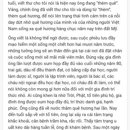
tuổi, viết thư cho tôi nói là hiện nay ông đang “thèm quê”.
Vâng, chính ông đã viết thư cho tôi và dùng từ “thèm”,
thèm quê hương, để nói lên trạng thái tình cảm trên cả nỗi
day dứt nhớ quê hương của mình và của những người Việt
Nam sống xa quê hương hàng chục năm nay trên đất Mỹ.
Ông viết là không thể ngờ được, sau cuộc phiêu lưu đầy
mạo hiểm một sống một chết hơn hai mươi năm trước,
những tưởng ông sẽ an thân đến già tại cái nơi đã đặt chân
và cuộc sống mới sẽ mãi mãi viên mãn. Đúng vậy, gia đình
ông lần lượt được sum họp đầy đủ vào cuối những năm 80,
trai gái, dâu rể đều thành đạt, có bằng cấp đại học, người
làm dược sĩ, người là lập trình viên, người là bác sĩ, các
cháu nội ngoại đều học đại học, có cháu đã đi làm, có thể
nói không còn mong gì hơn nữa đối với một gia đình trí
thức nhỏ. Ai cũng khen là nhờ Trời, Phật, tổ tiên phù hộ, gia
đình ông được sum họp đầy đủ, trí thức danh giá, hạnh
phúc. Ông cũng đã về nước thăm quê hương hai lần. Nay
đến tuổi sắp về với tổ tiên, ông lại xảy ra cái tâm trạng
khắc khoải, căn bệnh trầm kha, rắc rối. Thấy tâm trạng u
uất kéo dài hàng tuần lễ, ông đi khám bệnh. Sau một ngày