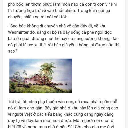
phở bốc lên thơm phức làm “nôn nao cả con tì con vị” khi
từ trường học trở về vào buổi chiều. Trong khi ngồi gạ
chuyện, nhiều người nói với tôi:
- Sao bác không di chuyển nhà về gần đây đi, về khu
Wesminter đó, sáng đi bộ ra đây uống cà phê ngồi đọc
báo ở ngoài đường như thế này có sung sướng không, đâu
có phải lái xe xa thế, rồi bác già yếu không lái được nữa thì
sao?
Tôi trả lời mình phụ thuộc vào con, nó mua nhà ở gần chỗ
nó đi làm cho gần. Bây giờ nhà ở khu này lên giá càng cao
vì người Việt ở các tiểu bang khác cũng càng ngày càng
quy tụ về đây, làm sao mua được. Một người nói cho tôi
biết đã về nước mua nhà ở gần Sài Gòn cho cha mẹ ở vì