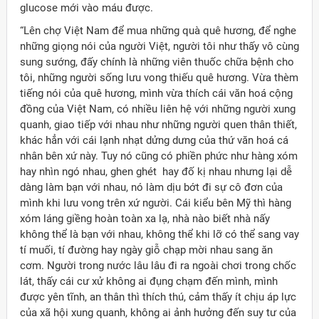
glucose mới vào máu được.
“Lên chợ Việt Nam để mua những quà quê hương, để nghe
những giọng nói của người Việt, người tôi như thấy vô cùng
sung sướng, đấy chính là những viên thuốc chữa bệnh cho
tôi, những người sống lưu vong thiếu quê hương. Vừa thèm
tiếng nói của quê hương, mình vừa thích cái văn hoá cộng
đồng của Việt Nam, có nhiều liên hệ với những người xung
quanh, giao tiếp với nhau như những người quen thân thiết,
khác hẳn với cái lạnh nhạt dửng dưng của thứ văn hoá cá
nhân bên xứ này. Tuy nó cũng có phiền phức như hàng xóm
hay nhìn ngó nhau, ghen ghét hay đố kị nhau nhưng lại dễ
dàng làm bạn với nhau, nó làm dịu bớt đi sự cô đơn của
mình khi lưu vong trên xứ người. Cái kiểu bên Mỹ thì hàng
xóm láng giềng hoàn toàn xa lạ, nhà nào biết nhà nấy
không thể là bạn với nhau, không thể khi lỡ có thể sang vay
tí muối, tí đường hay ngày giỗ chạp mời nhau sang ăn
cơm. Người trong nước lâu lâu đi ra ngoài chơi trong chốc
lát, thấy cái cư xử không ai đụng chạm đến mình, mình
được yên tĩnh, an thân thì thích thú, cảm thấy ít chịu áp lực
của xã hội xung quanh, không ai ảnh hưởng đến suy tư của