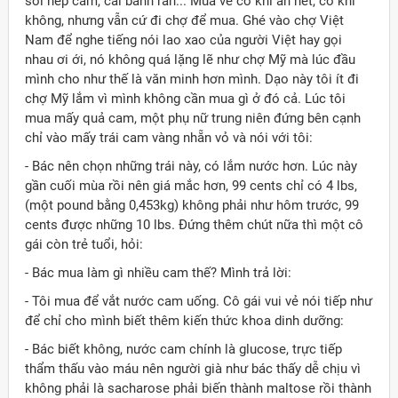
sôi nếp cẩm, cái bánh rán... Mua về có khi ăn hết, có khi
không, nhưng vẫn cứ đi chợ để mua. Ghé vào chợ Việt
Nam để nghe tiếng nói lao xao của người Việt hay gọi
nhau ơi ới, nó không quá lặng lẽ như chợ Mỹ mà lúc đầu
mình cho như thế là văn minh hơn mình. Dạo này tôi ít đi
chợ Mỹ lắm vì mình không cần mua gì ở đó cả. Lúc tôi
mua mấy quả cam, một phụ nữ trung niên đứng bên cạnh
chỉ vào mấy trái cam vàng nhẵn vỏ và nói với tôi:
- Bác nên chọn những trái này, có lắm nước hơn. Lúc này
gần cuối mùa rồi nên giá mắc hơn, 99 cents chỉ có 4 lbs,
(một pound bằng 0,453kg) không phải như hôm trước, 99
cents được những 10 lbs. Đứng thêm chút nữa thì một cô
gái còn trẻ tuổi, hỏi:
- Bác mua làm gì nhiều cam thế? Mình trả lời:
- Tôi mua để vắt nước cam uống. Cô gái vui vẻ nói tiếp như
để chỉ cho mình biết thêm kiến thức khoa dinh dưỡng:
- Bác biết không, nước cam chính là glucose, trực tiếp
thẩm thấu vào máu nên người già như bác thấy dễ chịu vì
không phải là sacharose phải biến thành maltose rồi thành