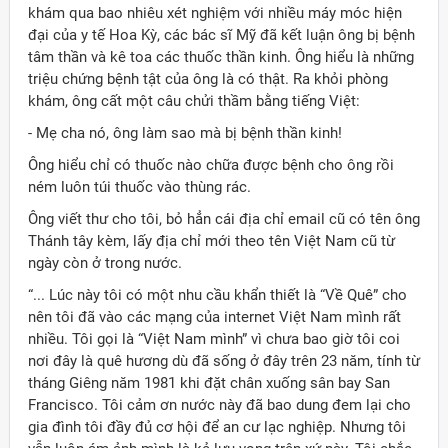
khám qua bao nhiêu xét nghiệm với nhiều máy móc hiện
đại của y tế Hoa Kỳ, các bác sĩ Mỹ đã kết luận ông bị bệnh
tâm thần và kê toa các thuốc thần kinh. Ông hiểu là những
triệu chứng bệnh tật của ông là có thật. Ra khỏi phòng
khám, ông cất một câu chửi thầm bằng tiếng Việt:
- Mẹ cha nó, ông làm sao mà bị bệnh thần kinh!
Ông hiểu chỉ có thuốc nào chữa được bệnh cho ông rồi
ném luôn túi thuốc vào thùng rác.
Ông viết thư cho tôi, bỏ hẳn cái địa chỉ email cũ có tên ông
Thánh tây kèm, lấy địa chỉ mới theo tên Việt Nam cũ từ
ngày còn ở trong nước.
“... Lúc này tôi có một nhu cầu khẩn thiết là “Về Quê” cho
nên tôi đã vào các mạng của internet Việt Nam mình rất
nhiều. Tôi gọi là “Việt Nam mình” vì chưa bao giờ tôi coi
nơi đây là quê hương dù đã sống ở đây trên 23 năm, tính từ
tháng Giêng năm 1981 khi đặt chân xuống sân bay San
Francisco. Tôi cảm ơn nước này đã bao dung đem lại cho
gia đình tôi đầy đủ cơ hội để an cư lạc nghiệp. Nhưng tôi