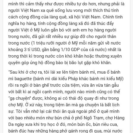
mình thì cảm thấy như được nhiều tự do hơn, nhưng phải là
người Việt Nam xa quê sống lưu vong mới thích thú tính
cách cộng đồng của làng quê, xã hội Việt Nam. Chính tình
nghĩa họ hàng, tính cộng đồng làng xã đó đã thúc đẩy
người Việt ở Mỹ luôn gắn bó với anh em họ hàng người
trong nước, đã gửi rất nhiều sự giúp đỡ cho người thân
trong nước (1 triệu rưỡi người ở Mỹ mỗi năm gửi về nước
khoảng 3 tỉ USD, gần bằng 1/10 GDP của cả nước) nhất là
trong thời kì trong nước còn khó khăn hoặc thường xuyên
quyên góp ủng hộ đồng bào bị bão lụt gặp khó khăn.
“Sau khi ở chợ ra, tôi lái xe lên tiệm bánh mì, mua ổ bánh
mì baguette (bánh mì dài kiểu Pháp khác bánh mì kiểu Mỹ)
rồi ra ngồi ở bàn ghế trước cửa tiệm, vừa ăn vừa tán gẫu
với bất kì ai ngồi cạnh mình, người nào mình cũng có thể
“gạ chuyện” được, không ai có thái độ quay đi như trong
chợ Mỹ. Ở xứ này, trong tiệm ăn mà gạ chuyện là bất lịch
sự. Tôi vẫn nhớ lại cái thói ăn quà ngoài phố ở quê mình
với bao nhiêu món như bún chả ở phố Ngõ Trạm, chợ Hàng
Da ngày xưa khi trọ học ở đó, món bún ốc, bún riêu cua,
bánh đúc hay những hàng phở gánh rong đi qua, mùi nước