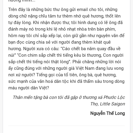
hương mình...”
Trên đây là những bức thư ông gửi email cho tôi, những
dòng chữ nặng chĩu tâm tư thèm nhớ quê hương, thốt lên
tự đáy lòng. Khi nhận được thư, tôi hình dung có lẽ ông đã
đánh máy nó trong khi lệ nhỏ nhạt nhòa trên bàn phím,
hôm nay tôi chỉ sắp xếp lại, còn giữ gần như nguyên văn để
bạn đọc cùng chia sẻ với người đang thèm khát quê
hương. Người xưa có câu: “Cáo chết ba năm quay đầu về
núi” “Con chim sắp chết thì tiếng kêu bi thương, Con người
sắp chết thì tiếng nói thật lòng”. Phải chăng những lời nói
ấy cũng đúng với những người già Việt Nam đang lưu vong
nơi xứ người? Tiếng gọi của tổ tiên, ông bà, quê hương,
sức mạnh của văn hoá dân tộc khi đã thấm sâu trong dòng
máu người dân Việt?
Thân mến tặng bà con tôi đã gặp ở thương xá Phước Lộc
Thọ, Little Saigon
Nguyễn Thế Long