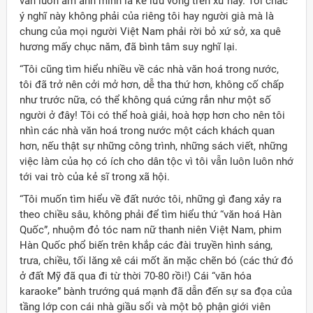
vẫn luôn ám ảnh mình là kẻ lưu vong trên xứ này. Tôi chắc
ý nghĩ này không phải của riêng tôi hay người già mà là
chung của mọi người Việt Nam phải rời bỏ xứ sở, xa quê
hương mấy chục năm, đã bình tâm suy nghĩ lại.
“Tôi cũng tìm hiểu nhiều về các nhà văn hoá trong nước,
tôi đã trở nên cởi mở hơn, dễ tha thứ hơn, không cố chấp
như trước nữa, có thể không quá cứng rắn như một số
người ở đây! Tôi có thể hoà giải, hoà hợp hơn cho nên tôi
nhìn các nhà văn hoá trong nước một cách khách quan
hơn, nếu thật sự những công trình, những sách viết, những
việc làm của họ có ích cho dân tộc vì tôi vẫn luôn luôn nhớ
tới vai trò của kẻ sĩ trong xã hội.
“Tôi muốn tìm hiểu về đất nước tôi, những gì đang xảy ra
theo chiều sâu, không phải để tìm hiểu thứ “văn hoá Hàn
Quốc”, nhuộm đỏ tóc nam nữ thanh niên Việt Nam, phim
Hàn Quốc phổ biến trên khắp các đài truyền hình sáng,
trưa, chiều, tối lăng xê cái mốt ăn mặc chẽn bó (các thứ đó
ở đất Mỹ đã qua đi từ thời 70-80 rồi!) Cái “văn hóa
karaoke” bành trướng quá mạnh đã dẫn đến sự sa đọa của
tầng lớp con cái nhà giầu sổi và một bộ phận giới viên