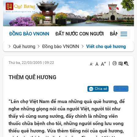
ĐỒNG BÀO VNONN
ĐẤT NƯỚC CON NGƯỜI
BẢN SẮC VĂ
Toggl
naviga
Quê hương
Đồng bào VNONN
Viết cho quê hương
Thứ ba, 22/03/2005
|
09:22
+
|
A
A
-
A
THÈM QUÊ HƯƠNG
Chia sẻ
Lưu
“Lên chợ Việt Nam để mua những quà quê hương, để
nghe những giọng nói của người Việt, người tôi như
thấy vô cùng sung sướng, đấy chính là những viên
thuốc chữa bệnh cho tôi, những người sống lưu vong
thiếu quê hương. Vừa thèm tiếng nói của quê hương,