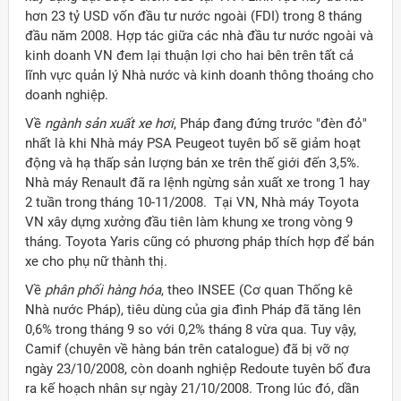
hơn 23 tỷ USD vốn đầu tư nước ngoài (FDI) trong 8 tháng
đầu năm 2008. Hợp tác giữa các nhà đầu tư nước ngoài và
kinh doanh VN đem lại thuận lợi cho hai bên trên tất cả
lĩnh vực quản lý Nhà nước và kinh doanh thông thoáng cho
doanh nghiệp.
Về
ngành sản xuất xe hơi
, Pháp đang đứng trước "đèn đỏ"
nhất là khi Nhà máy PSA Peugeot tuyên bố sẽ giảm hoạt
động và hạ thấp sản lượng bán xe trên thế giới đến 3,5%.
Nhà máy Renault đã ra lệnh ngừng sản xuất xe trong 1 hay
2 tuần trong tháng 10-11/2008. Tại VN, Nhà máy Toyota
VN xây dựng xưởng đầu tiên làm khung xe trong vòng 9
tháng. Toyota Yaris cũng có phương pháp thích hợp để bán
xe cho phụ nữ thành thị.
Về
phân phối hàng hóa
, theo INSEE (Cơ quan Thống kê
Nhà nước Pháp), tiêu dùng của gia đình Pháp đã tăng lên
0,6% trong tháng 9 so với 0,2% tháng 8 vừa qua. Tuy vậy,
Camif (chuyên về hàng bán trên catalogue) đã bị vỡ nợ
ngày 23/10/2008, còn doanh nghiệp Redoute tuyên bố đưa
ra kế hoạch nhân sự ngày 21/10/2008. Trong lúc đó, dần