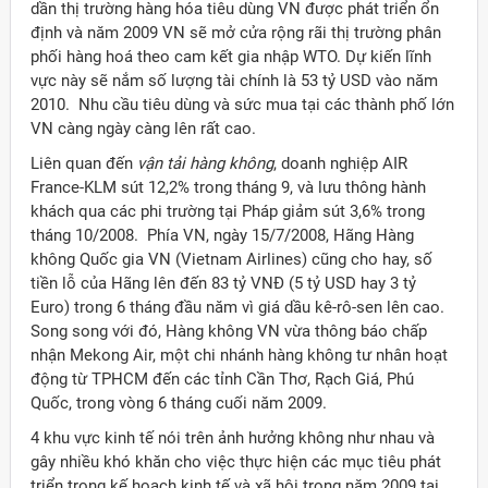
dần thị trường hàng hóa tiêu dùng VN được phát triển ổn
định và năm 2009 VN sẽ mở cửa rộng rãi thị trường phân
phối hàng hoá theo cam kết gia nhập WTO. Dự kiến lĩnh
vực này sẽ nắm số lượng tài chính là 53 tỷ USD vào năm
2010. Nhu cầu tiêu dùng và sức mua tại các thành phố lớn
VN càng ngày càng lên rất cao.
Liên quan đến
vận tải hàng không
, doanh nghiệp AIR
France-KLM sút 12,2% trong tháng 9, và lưu thông hành
khách qua các phi trường tại Pháp giảm sút 3,6% trong
tháng 10/2008. Phía VN, ngày 15/7/2008, Hãng Hàng
không Quốc gia VN (Vietnam Airlines) cũng cho hay, số
tiền lỗ của Hãng lên đến 83 tỷ VNĐ (5 tỷ USD hay 3 tỷ
Euro) trong 6 tháng đầu năm vì giá dầu kê-rô-sen lên cao.
Song song với đó, Hàng không VN vừa thông báo chấp
nhận Mekong Air, một chi nhánh hàng không tư nhân hoạt
động từ TPHCM đến các tỉnh Cần Thơ, Rạch Giá, Phú
Quốc, trong vòng 6 tháng cuối năm 2009.
4 khu vực kinh tế nói trên ảnh hưởng không như nhau và
gây nhiều khó khăn cho việc thực hiện các mục tiêu phát
triển trong kế hoạch kinh tế và xã hội trong năm 2009 tại