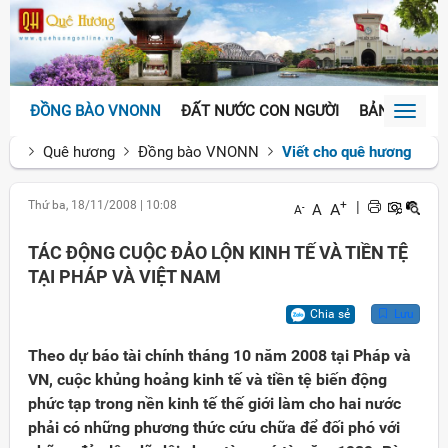
ĐỒNG BÀO VNONN
ĐẤT NƯỚC CON NGƯỜI
BẢN SẮC VĂ
Toggl
naviga
Quê hương
Đồng bào VNONN
Viết cho quê hương
Thứ ba, 18/11/2008
|
10:08
+
|
A
A
-
A
TÁC ĐỘNG CUỘC ĐẢO LỘN KINH TẾ VÀ TIỀN TỆ
TẠI PHÁP VÀ VIỆT NAM
Chia sẻ
Lưu
Theo dự báo tài chính tháng 10 năm 2008 tại Pháp và
VN, cuộc khủng hoảng kinh tế và tiền tệ biến động
phức tạp trong nền kinh tế thế giới làm cho hai nước
phải có những phương thức cứu chữa để đối phó với