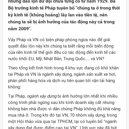
những đảo lộn dữ dội chưa từng có từ năm 1929. Bà
Bộ trưởng kinh tế Pháp tuyên bố "chúng ta ở trong thời
kỳ kinh tế (khủng hoảng) lây lan vào tiền tệ, nên
chúng ta sẽ bị ảnh hưởng của tác động này cả trong
năm 2009".
Vậy Pháp và VN có biện pháp phòng ngừa nào để giải
quyết đảo lộn này khi chúng ta biết rằng mỗi biến động
của nền kinh tế thế giới đều có tác động đến kinh tế các
nước khối EU, Mỹ, Nhật Bản, Trung Quốc… và VN?
Theo tổng kết tình hình trong 4 khu vực đang có khó khăn
tại Pháp và VN là ngành xây dựng, ngành sản xuất xe hơi,
phân phối hàng hóa và dịch vụ liên quan tới vận tải hàng
không:
Tại Pháp,
ngành xây dựng
bị ảnh hưởng lớn nhất khi nhiều
công trình phải ngừng sau khi kinh doanh xây cất nhưng
không bán nhà được vì dân chúng Pháp không đủ khả năng
mua nhà ở. Trong khi đó tại VN, 70 nhóm xây dựng, trong
một Hội thảo vừa qua tại TPHCM, lại có tuyên bố "ngành
xây dụng đạt được điểm cao tại VN". Lĩnh vực này đã hút