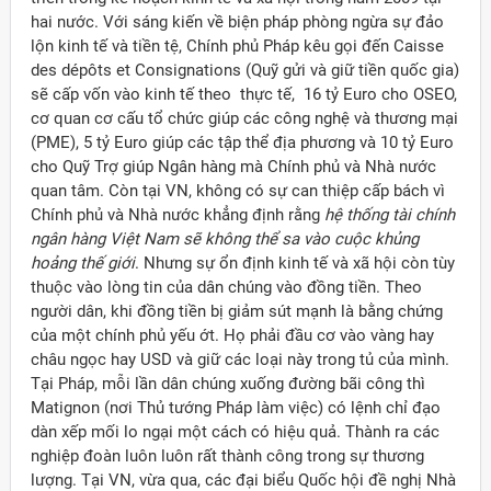
hai nước. Với sáng kiến về biện pháp phòng ngừa sự đảo
lộn kinh tế và tiền tệ, Chính phủ Pháp kêu gọi đến Caisse
des dépôts et Consignations (Quỹ gửi và giữ tiền quốc gia)
sẽ cấp vốn vào kinh tế theo thực tế, 16 tỷ Euro cho OSEO,
cơ quan cơ cấu tổ chức giúp các công nghệ và thương mại
(PME), 5 tỷ Euro giúp các tập thể địa phương và 10 tỷ Euro
cho Quỹ Trợ giúp Ngân hàng mà Chính phủ và Nhà nước
quan tâm. Còn tại VN, không có sự can thiệp cấp bách vì
Chính phủ và Nhà nước khẳng định rằng
hệ thống tài chính
ngân hàng Việt Nam sẽ không thể sa vào cuộc khủng
hoảng thế giới
. Nhưng sự ổn định kinh tế và xã hội còn tùy
thuộc vào lòng tin của dân chúng vào đồng tiền. Theo
người dân, khi đồng tiền bị giảm sút mạnh là bằng chứng
của một chính phủ yếu ớt. Họ phải đầu cơ vào vàng hay
châu ngọc hay USD và giữ các loại này trong tủ của mình.
Tại Pháp, mỗi lần dân chúng xuống đường bãi công thì
Matignon (nơi Thủ tướng Pháp làm việc) có lệnh chỉ đạo
dàn xếp mối lo ngại một cách có hiệu quả. Thành ra các
nghiệp đoàn luôn luôn rất thành công trong sự thương
lượng. Tại VN, vừa qua, các đại biểu Quốc hội đề nghị Nhà