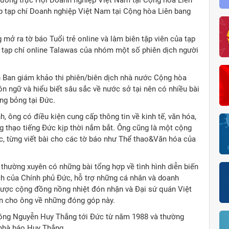
hường trực Hội Doanh nghiệp Việt Nam tại Cộng hòa Liên
 tạp chí Doanh nghiệp Việt Nam tại Cộng hòa Liên bang
 mở ra tờ báo Tuổi trẻ online và làm biên tập viên của tạp
ho tạp chí online Talawas của nhóm một số phiên dịch người
n Ban giám khảo thi phiên/biên dịch nhà nước Cộng hòa
 ngữ và hiểu biết sâu sắc về nước sở tại nên có nhiều bài
óng bỏng tại Đức.
h, ông có điều kiện cung cấp thông tin về kinh tế, văn hóa,
 thạo tiếng Đức kịp thời nắm bắt. Ông cũng là một cộng
c, từng viết bài cho các tờ báo như Thể thao&Văn hóa của
thường xuyên có những bài tổng hợp về tình hình diễn biến
ch của Chính phủ Đức, hỗ trợ những cá nhân và doanh
ược cộng đồng nồng nhiệt đón nhận và Đại sứ quán Việt
n cho ông về những đóng góp này.
 ông Nguyễn Huy Thắng tới Đức từ năm 1988 và thường
 nhà báo Huy Thắng.