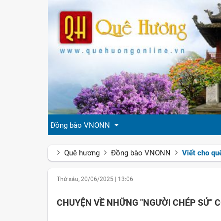
Đồng bào VNONN
Quê hương
Đồng bào VNONN
Viết cho q
Tin cộng đồng
Thứ sáu, 20/06/2025
|
13:06
Đời sống
CHUYỆN VỀ NHỮNG "NGƯỜI CHÉP SỬ" C
Gương mặt