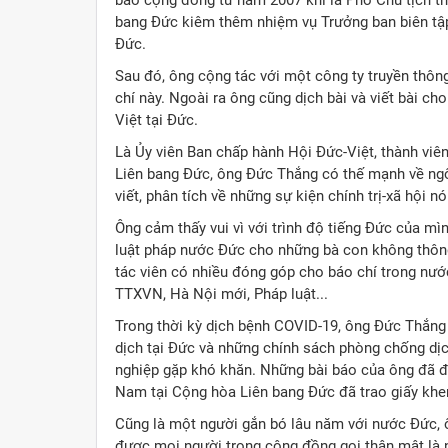
báo cộng đồng từ năm 2007 khi là Phó Chủ tịch t
bang Đức kiêm thêm nhiệm vụ Trưởng ban biên tập
Đức.
Sau đó, ông cộng tác với một công ty truyền thông
chí này. Ngoài ra ông cũng dịch bài và viết bài c
Việt tại Đức.
Là Ủy viên Ban chấp hành Hội Đức-Việt, thành viê
Liên bang Đức, ông Đức Thắng có thế mạnh về ngôn
viết, phân tích về những sự kiện chính trị-xã hội n
Ông cảm thấy vui vì với trình độ tiếng Đức của mìn
luật pháp nước Đức cho những bà con không thông
tác viên có nhiều đóng góp cho báo chí trong nướ
TTXVN, Hà Nội mới, Pháp luật...
Trong thời kỳ dịch bệnh COVID-19, ông Đức Thắng 
dịch tại Đức và những chính sách phòng chống dị
nghiệp gặp khó khăn. Những bài báo của ông đã đ
Nam tại Cộng hòa Liên bang Đức đã trao giấy khe
Cũng là một người gắn bó lâu năm với nước Đức,
được mọi người trong cộng đồng gọi thân mật là