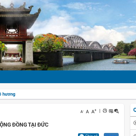
uê hương
+
|
A
A
-
A
ỘNG ĐỒNG TẠI ĐỨC