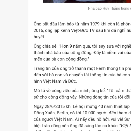
Nhà báo Huy Thắng trong
Ông bắt đầu làm báo từ năm 1979 khi còn là phóng
2016, ông lập kênh Việt-Đức TV sau khi đã nghỉ hư
huyết.
Ông chia sẻ: "Hơn 9 năm qua, tôi say sưa với nghề
thành nhà báo của cộng đồng. Đấy là niềm vui của t
mến của bà con cộng đồng."
Trang tin của ông trở thành một kênh thông tin p
đến với bà con và chuyển tải thông tin của bà con
hình Việt Nam và Đức.
Mô tả về công việc của mình, ông kể: "Tôi cảm th
sử cho cộng đồng vậy. Những dòng tin của tôi dõi
Ngày 28/6/2015 khi Lễ hội mừng 40 năm thiết lậ
Đồng Xuân, Berlin, có tới 10.000 người đến tham d
của người Việt Nam. Ai nấy đều hồ hởi, vui vẻ! S
biệt trào dâng nên ông đã sáng tác ca khúc
“Việt