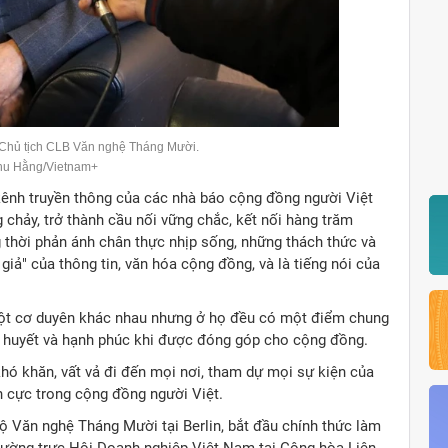
Chủ tịch CLB Văn nghệ Tháng Mười.
hu Hằng/Vietnam+
kênh truyền thông của các nhà báo cộng đồng người Việt
hảy, trở thành cầu nối vững chắc, kết nối hàng trăm
 thời phản ánh chân thực nhịp sống, những thách thức và
iả" của thông tin, văn hóa cộng đồng, và là tiếng nói của
ột cơ duyên khác nhau nhưng ở họ đều có một điểm chung
 huyết và hạnh phúc khi được đóng góp cho cộng đồng.
ó khăn, vất vả đi đến mọi nơi, tham dự mọi sự kiện của
ch cực trong cộng đồng người Việt.
ộ Văn nghệ Tháng Mười tại Berlin, bắt đầu chính thức làm