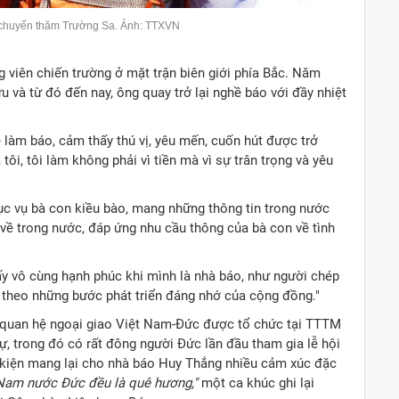
 chuyến thăm Trường Sa. Ảnh: TTXVN
 viên chiến trường ở mặt trận biên giới phía Bắc. Năm
u và từ đó đến nay, ông quay trở lại nghề báo với đầy nhiệt
 làm báo, cảm thấy thú vị, yêu mến, cuốn hút được trở
ôi, tôi làm không phải vì tiền mà vì sự trân trọng và yêu
hục vụ bà con kiều bào, mang những thông tin trong nước
 về trong nước, đáp ứng nhu cầu thông của bà con về tình
ấy vô cùng hạnh phúc khi mình là nhà báo, như người chép
 theo những bước phát triển đáng nhớ của cộng đồng."
p quan hệ ngoại giao Việt Nam-Đức được tổ chức tại TTTM
ự, trong đó có rất đông người Đức lần đầu tham gia lễ hội
ự kiện mang lại cho nhà báo Huy Thắng nhiều cảm xúc đặc
 Nam nước Đức đều là quê hương,"
một ca khúc ghi lại