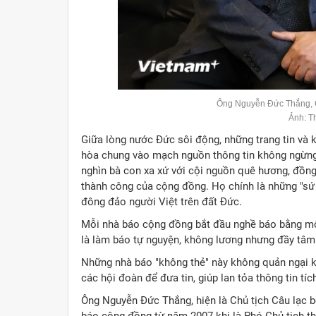
Ông Nguyễn Đức Thắng, 
Ảnh: T
Giữa lòng nước Đức sôi động, những trang tin và 
hòa chung vào mạch nguồn thông tin không ngừng c
nghìn bà con xa xứ với cội nguồn quê hương, đồng
thành công của cộng đồng. Họ chính là những "sứ g
đông đảo người Việt trên đất Đức.
Mỗi nhà báo cộng đồng bắt đầu nghề báo bằng m
là làm báo tự nguyện, không lương nhưng đầy tâm
Những nhà báo "không thẻ" này không quản ngại kh
các hội đoàn để đưa tin, giúp lan tỏa thông tin tí
Ông Nguyễn Đức Thắng, hiện là Chủ tịch Câu lạc b