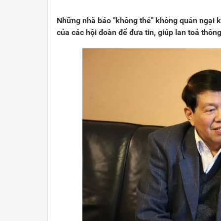
Viết cho quê hương
Những nhà báo "không thẻ" không quản ngại kh
Trang văn học nghệ thuật
của các hội đoàn để đưa tin, giúp lan toả thông
Triệu trái tim nhân ái hướng về Tổ quốc