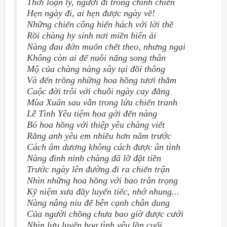
Thời loạn ly, người đi trong chinh chiến
Hẹn ngày đi, ai hẹn được ngày về!
Những chiến công hiển hách với lời thề
Rồi chàng hy sinh nơi miền biên ải
Nàng đau đớn muốn chết theo, nhưng ngại
Không còn ai để nuôi nấng song thân
Mộ của chàng nàng xây tại đồi thông
Và đến trồng những hoa hồng tươi thắm
Cuộc đời trôi với chuỗi ngày cay đắng
Mùa Xuân sau vẫn trong lửa chiến tranh
Lễ Tình Yêu tiệm hoa gởi đến nàng
Bó hoa hồng với thiệp yêu chàng viết
Rằng anh yêu em nhiều hơn năm trước
Cách âm dương không cách được ân tình
Nàng đinh ninh chàng đã lỡ đặt tiền
Trước ngày lên đường đi ra chiến trận
Nhìn những hoa hồng với bao trân trọng
Kỹ niệm xưa đầy luyến tiếc, nhớ nhung...
Nàng nâng niu để bên cạnh chân dung
Của người chồng chưa bao giờ được cưới
Nhìn lưu luyến hoa tình yêu lần cuối...