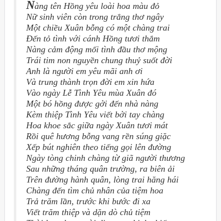
N
àng tên Hồng yêu loài hoa màu đỏ
Nữ sinh viên còn trong trắng thơ ngây
Một chiều Xuân bỗng có một chàng trai
Đến tỏ tình với cánh Hồng tươi thắm
Nàng cảm động mối tình đầu thơ mộng
Trái tim non nguyền chung thuỷ suốt đời
Anh là người em yêu mãi anh ơi
Và trung thành trọn đời em xin hứa
Vào ngày Lễ Tình Yêu mùa Xuân đó
Một bó hồng được gởi đến nhà nàng
Kèm thiệp Tình Yêu viết bởi tay chàng
Hoa khoe sắc giữa ngày Xuân tươi mát
Rồi quê hương bỗng vang rền súng giặc
Xếp bút nghiên theo tiếng gọi lên đường
Ngày tòng chinh chàng từ giã người thương
Sau những tháng quân trường, ra biên ải
Trên đường hành quân, lòng trai hăng hái
Chàng đến tìm chủ nhân của tiệm hoa
Trả trăm lần, trước khi bước đi xa
Viết trăm thiệp và dặn dò chủ tiệm