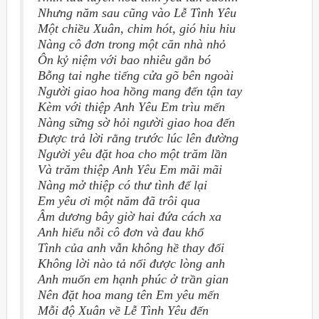
Nhưng năm sau cũng vào Lễ Tình Yêu
Một chiều Xuân, chim hót, gió hiu hiu
Nàng cô đơn trong một căn nhà nhỏ
Ôn kỷ niệm với bao nhiêu gắn bó
Bỗng tai nghe tiếng cửa gõ bên ngoài
Người giao hoa hồng mang đến tận tay
Kèm với thiệp Anh Yêu Em trìu mến
Nàng sững sờ hỏi người giao hoa đến
Được trả lời rằng trước lúc lên đường
Người yêu đặt hoa cho một trăm lần
Và trăm thiệp Anh Yêu Em mãi mãi
Nàng mở thiệp có thư tình để lại
Em yêu ơi một năm đã trôi qua
Âm dương bây giờ hai đứa cách xa
Anh hiểu nỗi cô đơn và đau khổ
Tình của anh vẫn không hề thay đổi
Không lời nào tả nổi được lòng anh
Anh muốn em hạnh phúc ở trần gian
Nên đặt hoa mang tên Em yêu mến
Mỗi độ Xuân về Lễ Tình Yêu đến