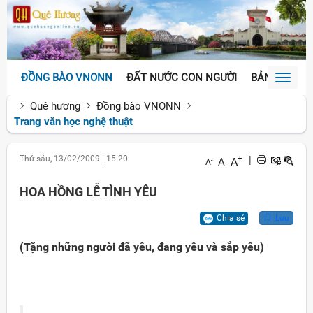
ĐỒNG BÀO VNONN
ĐẤT NƯỚC CON NGƯỜI
BẢN SẮC VĂ
Toggl
naviga
Quê hương
Đồng bào VNONN
Trang văn học nghệ thuật
Thứ sáu, 13/02/2009
|
15:20
+
|
A
A
-
A
HOA HỒNG LỄ TÌNH YÊU
Chia sẻ
Lưu
(Tặng những người đã yêu, đang yêu và sắp yêu)