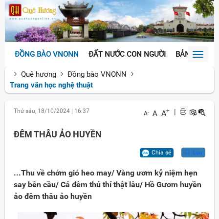
ĐỒNG BÀO VNONN
ĐẤT NƯỚC CON NGƯỜI
BẢN SẮC VĂ
Toggl
naviga
Quê hương
Đồng bào VNONN
Trang văn học nghệ thuật
Thứ sáu, 18/10/2024
|
16:37
+
|
A
A
-
A
ĐÊM THÂU ẢO HUYỀN
Chia sẻ
Lưu
...Thu về chớm gió heo may/ Vàng ươm kỷ niệm hẹn
say bên cầu/ Cả đêm thủ thỉ thật lâu/ Hồ Gươm huyền
ảo đêm thâu ảo huyền