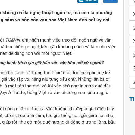
Chia sẻ
Lưu
ội
iển văn hóa
Vui cười
ca không chỉ là nghệ thuật ngôn từ, mà còn là phương
ể đảo ngược
thích thành ngữ - tục ngữ
Ca dao tục ngữ
ồng cảm và bản sắc văn hóa Việt Nam đến bất kỳ nơi
sử giai thoại
Giai thoại Việt Nam
với
TG&VN
, chị nhấn mạnh việc trao đổi ngôn ngữ và văn
ọc tinh hoa
Tiểu thuyết
oá tan những e ngại, kéo gần khoảng cách và làm cho việc
 nên dễ dàng hơn với mỗi người Việt...
ong hành trình gìn giữ bản sắc văn hóa nơi xứ người?
ông thể tách rời trong tôi. Thuở nhỏ, tôi mê nghe mẹ kể
 giả vào tập vở, nâng niu từng câu chữ. Những lần ba đi
h là một tập thơ mới và tôi vẫn nhớ như in món quà đầu
Quỳnh
. Từ đó, tiếng Việt và văn chương neo lại trong tôi
T
tôi càng nhận ra thơ ca Việt không chỉ đẹp ở giai điệu hay
t, chan chứa tình cảm, lưu giữ tiếng nói, gửi gắm nỗi nhớ,
i, giúp tôi như có một quê hương di động ở trong lòng, bất