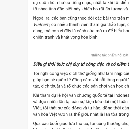
sự cuốn hút như có tiếng nhạc, nhất là khi tôi diễ
tố nhạc tính đặc biệt này khiến họ rất ấn tượng v
Ngoài ra, các bạn cũng theo dõi các bài thơ trên m
Vietnam,
có nhiều thành viên tham gia thảo luận, đ
dung, mà còn vì đây là cánh cửa mở ra để hiểu hơn
chiến tranh và khát vọng hòa bình.
Những tác phẩm nổi bật
Điều gì thôi thúc chị duy trì công việc và có niềm 
Tôi nghĩ công việc dịch thơ giống như làm nhịp c
giúp bạn bè quốc tế đồng cảm với nỗi lòng người V
tác, dịch thuật và tổ chức các sân chơi văn học c
Khi tham dự lễ hội văn chương quốc tế tại Indone
và đọc nhiều lần tại các sự kiện kéo dài một tuần
Việt, tôi thật sự xúc động và tự hào, đồng thời c
văn hóa Việt vươn ra thế giới, nhất là lan tỏa tro
Qua các buổi giao lưu thơ ca, tôi cũng thường chu