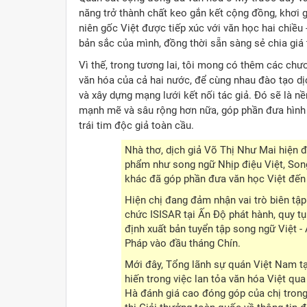
năng trở thành chất keo gắn kết cộng đồng, khơi gợ
niên gốc Việt được tiếp xúc với văn học hai chiều -
bản sắc của mình, đồng thời sẵn sàng sẻ chia giá t
Vì thế, trong tương lai, tôi mong có thêm các chươ
văn hóa của cả hai nước, để cùng nhau đào tạo dị
và xây dựng mạng lưới kết nối tác giả. Đó sẽ là n
mạnh mẽ và sâu rộng hơn nữa, góp phần đưa hình 
trái tim độc giả toàn cầu.
Nhà thơ, dịch giả Võ Thị Như Mai hiện đ
phẩm như song ngữ Nhịp điệu Việt, Song
khác đã góp phần đưa văn học Việt đến 
Hiện chị đang đảm nhận vai trò biên tập
chức ISISAR tại Ấn Độ phát hành, quy t
định xuất bản tuyển tập song ngữ Việt -
Pháp vào đầu tháng Chín.
Mới đây, Tổng lãnh sự quán Việt Nam tạ
hiến trong việc lan tỏa văn hóa Việt qu
Hà đánh giá cao đóng góp của chị trong