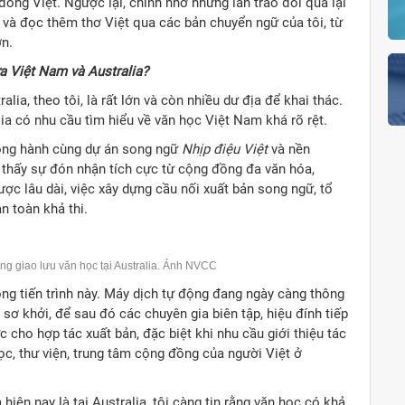
đồng Việt. Ngược lại, chính nhờ những lần trao đổi qua lại
 và đọc thêm thơ Việt qua các bản chuyển ngữ của tôi, từ
n.
ữa Việt Nam và Australia?
ia, theo tôi, là rất lớn và còn nhiều dư địa để khai thác.
ia có nhu cầu tìm hiểu về văn học Việt Nam khá rõ rệt.
đồng hành cùng dự án song ngữ
Nhịp điệu Việt
và nền
 thấy sự đón nhận tích cực từ cộng đồng đa văn hóa,
ợc lâu dài, việc xây dựng cầu nối xuất bản song ngữ, tổ
n toàn khả thi.
ng giao lưu văn học tại Australia. Ảnh NVCC
ong tiến trình này. Máy dịch tự động đang ngày càng thông
h sơ khởi, để sau đó các chuyên gia biên tập, hiệu đính tiếp
c cho hợp tác xuất bản, đặc biệt khi nhu cầu giới thiệu tác
c, thư viện, trung tâm cộng đồng của người Việt ở
iện nay là tại Australia, tôi càng tin rằng văn học có khả