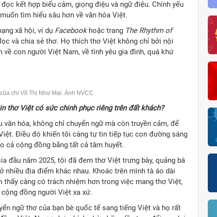
n đọc kết hợp biểu cảm, giọng điệu và ngữ điệu. Chính yếu
à muốn tìm hiểu sâu hơn về văn hóa Việt.
ạng xã hội, ví dụ
Facebook
hoặc trang
The Rhythm of
ọc và chia sẻ thơ. Họ thích thơ Việt không chỉ bởi nội
 về con người Việt Nam, về tình yêu gia đình, quá khứ
 của chị Võ Thị Như Mai. Ảnh NVCC
tin thơ Việt có sức chinh phục riêng trên đất khách?
ầu văn hóa, không chỉ chuyển ngữ mà còn truyền cảm, để
iệt. Điều đó khiến tôi càng tự tin tiếp tục con đường sáng
ho cả cộng đồng bằng tất cả tâm huyết.
sia đầu năm 2025, tôi đã đem thơ Việt trưng bày, quảng bá
 ở nhiều địa điểm khác nhau. Khoác trên mình tà áo dài
ảm thấy càng có trách nhiệm hơn trong việc mang thơ Việt,
ng cộng đồng người Việt xa xứ.
yển ngữ thơ của bạn bè quốc tế sang tiếng Việt và họ rất