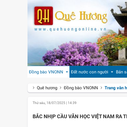
Đồng bào VNONN
Đất nước con người
Bản s
Quê hương
Đồng bào VNONN
Trang văn h
Tin cộng đồng
Đất nước Việt Nam
Giới
Thứ sáu, 18/07/2025
|
14:39
Đời sống
Tự hào quê hương Việt Nam
Văn 
BẮC NHỊP CẦU VĂN HỌC VIỆT NAM RA T
Gương mặt
Con người Việt Nam
Hươn