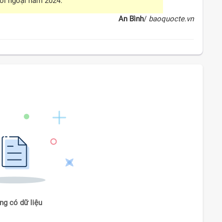
đối ngoại năm 2024.
An Bình
/
baoquocte.vn
ng có dữ liệu