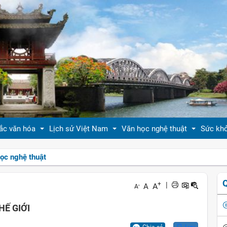
ắc văn hóa
Lịch sử Việt Nam
Văn học nghệ thuật
Sức kh
ọc nghệ thuật
 thiệu bản sắc văn hóa
Tóm tắt biên niên sử VN
Tản văn
Sống 
+
|
A
A
-
A
hóa tín ngưỡng
Việt Nam sử lược
Truyện ngắn
Sống 
HẾ GIỚI
g vị quê nhà
Hoàng thành Thăng Long
Trang thơ
Làm đ