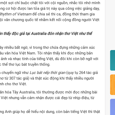
 một sợi chỉ buộc chặt tôi với cội nguồn, nhắc tôi nhớ mình
trọng cơ hội được lan tỏa giá trị này qua công việc giảng dạy,
Rhythm of Vietnam
để chia sẻ thi ca, đồng thời tham gia
 hội văn chương quốc tế nhằm kết nối cộng đồng người Việt
n thấy độc giả tại Australia đón nhận thơ Việt như thế
ây nhiều bất ngờ, vì trong thơ chứa đựng những cảm xúc
u sâu văn hóa Việt Nam. Tôi nhận thấy khi đọc những bản
 ảnh và nhạc tính của tiếng Việt, dù đôi khi còn bỡ ngỡ với
 thể thơ lục bát truyền thống.
nh chuyển ngữ như
Lục bát nếp thời gian
(quy tụ 264 tác giả
hơ từ 307 tác giả) và thật xúc động khi thấy nhiều người
ành cho thơ Việt.
văn hóa Tây Australia, tôi thường được mời đọc những bài
 Việt nhưng vẫn cảm nhận được cái đẹp từ nhịp điệu, từ
g Anh giúp họ dễ hiểu nội dung, còn bản tiếng Việt thì thật