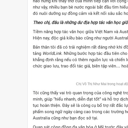
hào hứng khi thấy thơ của mình tiếp cận với cộng 
như vậy, nhiều bạn bè nước ngoài bắt đầu tìm hiểu
đó nuôi dưỡng sự đồng cảm và kết nối sâu sắc hơ
Theo chị, đâu là những dư địa hợp tác văn học gi
Tiềm năng hợp tác văn học giữa Việt Nam và Austral
Hiện nay, độc giả kiều bào cũng như người Austral
Bản thân tôi đã có trải nghiệm rất đáng nhớ khi 
tảng
WorldLink
. Những bước hợp tác đầu tiên cho
khẳng định rằng nếu có thêm nguồn lực và chiến lư
chức giao lưu, trao đổi tác giả, biên tập viên… hoà
Chị Võ Thị Như Mai trong hoạt độ
Tôi cũng thấy vai trò quan trọng của công nghệ tr
minh, giúp “hiểu nhanh, diễn đạt tốt” và hỗ trợ dịc
tục hoàn thiện. Đây sẽ là công cụ bổ trợ rất đắc lự
phẩm song ngữ ngày càng cao trong các trường họ
Australia cũng như bạn đọc sở tại.
Quan sát cộng đồng đa văn hóa ở Mỹ trước đây và h