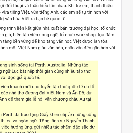
i đối thoại và thấu hiểu lẫn nhau. Khi trẻ em, thanh thiếu
 vừa tiếng Việt, vừa tiếng Anh, các em sẽ tự tin hơn với
rị văn hóa Việt ra bạn bè quốc tế.
ng trình liên kết giữa nhà xuất bản, trường đại học, tổ chức
ch giả, biên tập viên song ngữ, tổ chức workshop, tọa đàm
ền tảng bền vững để kho tàng văn học Việt được lan tỏa
ảnh một Việt Nam giàu văn hóa, nhân văn đến gần hơn với
ang sinh sống tại Perth, Australia. Những tác
 ngữ Lục bát nếp thời gian cùng nhiều tập thơ
với độc giả quốc tế.
 viên khách mời cho tuyển tập thơ quốc tế do tổ
ụ các nhà thơ đương đại Việt Nam và Ấn Độ; dự
 Anh để tham gia lễ hội văn chương châu Âu tại
i Perth đã trao tặng Giấy khen chị về những cống
a thi ca và ngôn ngữ. Tổng lãnh sự Nguyễn Thanh
 việc hưởng ứng, gửi nhiều tác phẩm đặc sắc dự