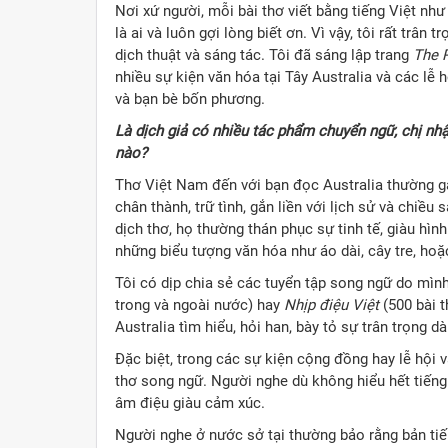
Nơi xứ người, mỗi bài thơ viết bằng tiếng Việt như
là ai và luôn gợi lòng biết ơn. Vì vậy, tôi rất trân 
dịch thuật và sáng tác. Tôi đã sáng lập trang
The 
nhiều sự kiện văn hóa tại Tây Australia và các lễ
và bạn bè bốn phương.
Là dịch giả có nhiều tác phẩm chuyển ngữ, chị nhậ
nào?
Thơ Việt Nam đến với bạn đọc Australia thường g
chân thành, trữ tình, gắn liền với lịch sử và chiề
dịch thơ, họ thường thán phục sự tinh tế, giàu hình
những biểu tượng văn hóa như áo dài, cây tre, hoặc
Tôi có dịp chia sẻ các tuyển tập song ngữ do mì
trong và ngoài nước) hay
Nhịp điệu Việt
(500 bài t
Australia tìm hiểu, hỏi han, bày tỏ sự trân trọng d
Đặc biệt, trong các sự kiện cộng đồng hay lễ hội 
thơ song ngữ. Người nghe dù không hiểu hết tiếng
âm điệu giàu cảm xúc.
Người nghe ở nước sở tại thường bảo rằng bản tiến