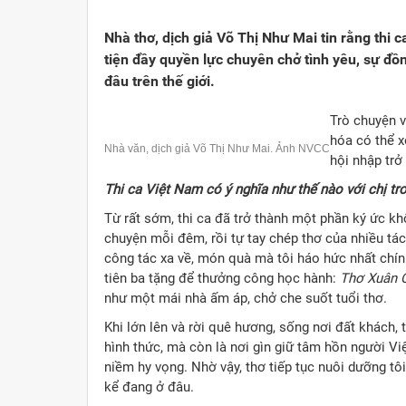
Viết cho quê hương
1000 năm Thăng Long - Hà N
Từ đ
Nhà thơ, dịch giả Võ Thị Như Mai tin rằng thi 
Trang văn học nghệ thuật
Sự thật và chân lý không th
Giải 
tiện đầy quyền lực chuyên chở tình yêu, sự đ
đâu trên thế giới.
Triệu trái tim nhân ái hướng về Tổ quốc
Việt 
Trò chuyện 
Cổ h
hóa có thể x
Nhà văn, dịch giả Võ Thị Như Mai. Ảnh NVCC
hội nhập trở
Thi ca Việt Nam có ý nghĩa như thế nào với chị tr
Từ rất sớm, thi ca đã trở thành một phần ký ức kh
chuyện mỗi đêm, rồi tự tay chép thơ của nhiều tác
công tác xa về, món quà mà tôi háo hức nhất chín
tiên ba tặng để thưởng công học hành:
Thơ Xuân 
như một mái nhà ấm áp, chở che suốt tuổi thơ.
Khi lớn lên và rời quê hương, sống nơi đất khách, 
hình thức, mà còn là nơi gìn giữ tâm hồn người Việ
niềm hy vọng. Nhờ vậy, thơ tiếp tục nuôi dưỡng tô
kể đang ở đâu.