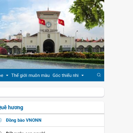
ỏe
Thế giới muôn màu
Góc thiếu nhi
đẹp
Truyện cổ tích
Quê hương
khỏe
Ca dao - tục ngữ
Đồng bào VNONN
ẹp
Đồng dao