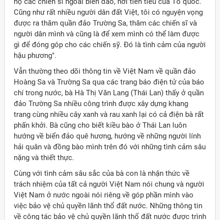
hộ các chiến sĩ ngoài biển đảo, nơi tiền tiêu của Tổ quốc.
Cũng như rất nhiều người dân đất Việt, tôi có nguyện vọng
được ra thăm quần đảo Trường Sa, thăm các chiến sĩ và
người dân mình và cũng là để xem mình có thể làm được
gì để đóng góp cho các chiến sỹ. Đó là tình cảm của người
hậu phương".
Vẫn thường theo dõi thông tin về Việt Nam về quần đảo
Hoàng Sa và Trường Sa qua các trang báo điện tử của báo
chí trong nước, bà Hà Thị Văn Lang (Thái Lan) thấy ở quần
đảo Trường Sa nhiều công trình được xây dựng khang
trang cùng nhiều cây xanh và rau xanh lại có cả điện bà rất
phấn khởi. Bà cũng cho biết kiều bào ở Thái Lan luôn
hướng về biển đảo quê hương, hướng về những người lính
hải quân và đồng bào mình trên đó với những tình cảm sâu
nặng và thiết thực.
Cùng với tình cảm sâu sắc của bà con là nhận thức về
trách nhiệm của tất cả người Việt Nam nói chung và người
Việt Nam ở nước ngoài nói riêng về góp phần mình vào
việc bảo vệ chủ quyền lãnh thổ đất nước. Những thông tin
về công tác bảo vệ chủ quyền lãnh thổ đất nước được trình