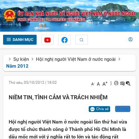
DANH MỤC
Sự kiện
Hội nghị người Việt Nam ở nước ngoài
Năm 2012
Thứ sáu, 05/10/2012
|
18:02
+
|
A
A
-
A
NIỀM TIN, TÌNH CẢM VÀ TRÁCH NHIỆM
Chia sẻ
Lưu
Hội nghị người Việt Nam ở nước ngoài lần thứ hai vừa
được tổ chức thành công ở Thành phố Hồ Chí Minh là
dấu mốc mới với ý nghĩa rất to lớn và tác động rất