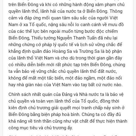
trên Biển Đông và khi có những hành động xâm phạm chủ
quyền lãnh thổ, lãnh hải của nước ta ở Biển Đông. Thông
cảm và đáp ứng mối quan tâm sâu sắc của người Việt
Nam ở xa Tổ quốc, nặng sâu nỗi lo canh cánh về mưu đồ
của các thế lực bên ngoài muốn từng bước độc chiếm
Biển Đông, Thiếu tướng Nguyễn Thanh Tuấn đã nêu lại
những chứng cớ pháp lý quốc tế và lịch sử vững chắc để
khẳng định quần đảo Hoàng Sa và Trường Sa là bộ phận
của lãnh thổ Việt Nam và cho dù trong thời gian gần đây
có nhiều diễn biến mới rất phức tạp trên Biển Đông, chúng
ta vẫn bảo vệ vững chắc chủ quyền lãnh thổ đất nước,
không để mất một tấc biển, một đảo ngầm, một đảo nổi
hay nhà giàn nào của Việt Nam vào tay bất cứ nước nào.
Chính sách nhất quán của Đảng và Nhà nước ta là bảo vệ
chủ quyền và toàn vẹn lãnh thổ của Tổ quốc, đồng thời
kiên định chủ trương giải quyết mọi tranh chấp nảy sinh ở
Biển Đông bằng biện pháp hoà bình. Chúng ta có đầy đủ
khả năng về tinh thần cũng như vật chất để thực hiện thành
công mục tiêu và chủ trương ấy.