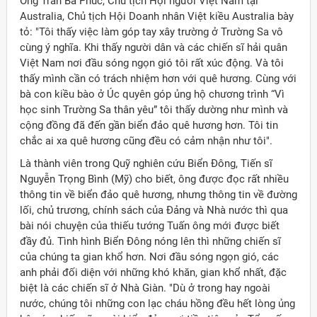
Ông Trần Bá Phúc, Chủ tịch Hội người Việt Nam tại
Australia, Chủ tịch Hội Doanh nhân Việt kiều Australia bày
tỏ: "Tôi thấy việc làm góp tay xây trường ở Trường Sa vô
cùng ý nghĩa. Khi thấy người dân và các chiến sĩ hải quân
Việt Nam nơi đầu sóng ngọn gió tôi rất xúc động. Và tôi
thấy mình cần có trách nhiệm hơn với quê hương. Cùng với
bà con kiều bào ở Úc quyên góp ủng hộ chương trình “Vì
học sinh Trường Sa thân yêu” tôi thấy dường như mình và
cộng đồng đã đến gần biển đảo quê hương hơn. Tôi tin
chắc ai xa quê hương cũng đều có cảm nhận như tôi".
Là thành viên trong Quỹ nghiên cứu Biển Đông, Tiến sĩ
Nguyễn Trọng Bình (Mỹ) cho biết, ông được đọc rất nhiều
thông tin về biển đảo quê hương, nhưng thông tin về đường
lối, chủ trương, chính sách của Đảng và Nhà nước thì qua
bài nói chuyện của thiếu tướng Tuấn ông mới được biết
đầy đủ. Tình hình Biển Đông nóng lên thì những chiến sĩ
của chúng ta gian khổ hơn. Nơi đầu sóng ngọn gió, các
anh phải đối diện với những khó khăn, gian khổ nhất, đặc
biệt là các chiến sĩ ở Nhà Giàn. "Dù ở trong hay ngoài
nước, chúng tôi những con lạc cháu hồng đều hết lòng ủng