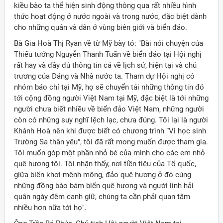
kiều bào ta thể hiện sinh động thông qua rất nhiều hình
thức hoạt động ở nước ngoài và trong nước, đặc biệt dành
cho những quân và dân ở vùng biên giới và biển đảo.
Bà Gia Hoà Thị Ryan về từ Mỹ bày tỏ: "Bài nói chuyện của
Thiếu tướng Nguyễn Thanh Tuấn về biển đảo tại Hội nghị
rất hay và đầy đủ thông tin cả về lịch sử, hiện tại và chủ
trương của Đảng và Nhà nước ta. Tham dự Hội nghị có
nhóm báo chí tại Mỹ, họ sẽ chuyển tải những thông tin đó
tới cộng đồng người Việt Nam tại Mỹ, đặc biệt là tới những
người chưa biết nhiều về biển đảo Việt Nam, những người
còn có những suy nghĩ lệch lạc, chưa đúng. Tôi lại là người
Khánh Hoà nên khi được biết có chương trình “Vì học sinh
Trường Sa thân yêu”, tôi đã rất mong muốn được tham gia.
Tôi muốn góp một phần nhỏ bé của mình cho các em nhỏ
quê hương tôi. Tôi nhận thấy, nơi tiền tiêu của Tổ quốc,
giữa biển khơi mênh mông, đảo quê hương ở đó cùng
những đồng bào bám biển quê hương và người lính hải
quân ngày đêm canh giữ, chúng ta cần phải quan tâm
nhiều hơn nữa tới họ".