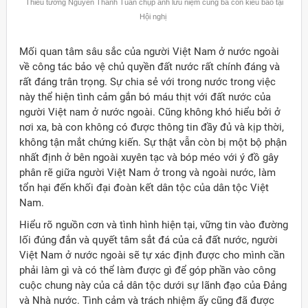
Thiếu tướng Nguyễn Thanh Tuấn chụp ảnh lưu niệm cùng bà con kiều bào tại
Hội nghị
Mối quan tâm sâu sắc của người Việt Nam ở nước ngoài
về công tác bảo vệ chủ quyền đất nước rất chính đáng và
rất đáng trân trọng. Sự chia sẻ với trong nước trong việc
này thể hiện tình cảm gắn bó máu thịt với đất nước của
người Việt nam ở nước ngoài. Cũng không khó hiểu bởi ở
nơi xa, bà con không có được thông tin đầy đủ và kịp thời,
không tận mắt chứng kiến. Sự thật vẫn còn bị một bộ phận
nhất định ở bên ngoài xuyên tạc và bóp méo với ý đồ gây
phân rẽ giữa người Việt Nam ở trong và ngoài nước, làm
tổn hại đến khối đại đoàn kết dân tộc của dân tộc Việt
Nam.
Hiểu rõ nguồn cơn và tình hình hiện tại, vững tin vào đường
lối đúng đắn và quyết tâm sắt đá của cả đất nước, người
Việt Nam ở nước ngoài sẽ tự xác định được cho mình cần
phải làm gì và có thể làm được gì để góp phần vào công
cuộc chung này của cả dân tộc dưới sự lãnh đạo của Đảng
và Nhà nước. Tình cảm và trách nhiệm ấy cũng đã được