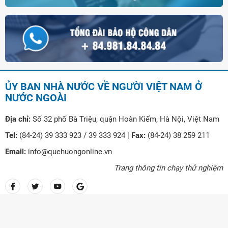
ỦY BAN NHÀ NƯỚC VỀ NGƯỜI VIỆT NAM Ở
NƯỚC NGOÀI
Địa chỉ:
Số 32 phố Bà Triệu, quận Hoàn Kiếm, Hà Nội, Việt Nam
Tel:
(84-24) 39 333 923 / 39 333 924 |
Fax:
(84-24) 38 259 211
Email:
info@quehuongonline.vn
Trang thông tin chạy thử nghiệm
© Copyright Ủy ban nhà nước về người Việt Nam ở nước ngoài