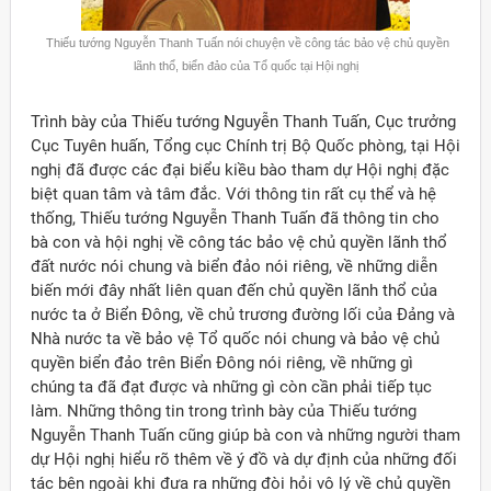
Thiếu tướng Nguyễn Thanh Tuấn nói chuyện về công tác bảo vệ chủ quyền
lãnh thổ, biển đảo của Tổ quốc tại Hội nghị
Trình bày của Thiếu tướng Nguyễn Thanh Tuấn, Cục trưởng
Cục Tuyên huấn, Tổng cục Chính trị Bộ Quốc phòng, tại Hội
nghị đã được các đại biểu kiều bào tham dự Hội nghị đặc
biệt quan tâm và tâm đắc. Với thông tin rất cụ thể và hệ
thống, Thiếu tướng Nguyễn Thanh Tuấn đã thông tin cho
bà con và hội nghị về công tác bảo vệ chủ quyền lãnh thổ
đất nước nói chung và biển đảo nói riêng, về những diễn
biến mới đây nhất liên quan đến chủ quyền lãnh thổ của
nước ta ở Biển Đông, về chủ trương đường lối của Đảng và
Nhà nước ta về bảo vệ Tổ quốc nói chung và bảo vệ chủ
quyền biển đảo trên Biển Đông nói riêng, về những gì
chúng ta đã đạt được và những gì còn cần phải tiếp tục
làm. Những thông tin trong trình bày của Thiếu tướng
ời Việt Nam ở nước ngoài
Nguyễn Thanh Tuấn cũng giúp bà con và những người tham
dự Hội nghị hiểu rõ thêm về ý đồ và dự định của những đối
tác bên ngoài khi đưa ra những đòi hỏi vô lý về chủ quyền