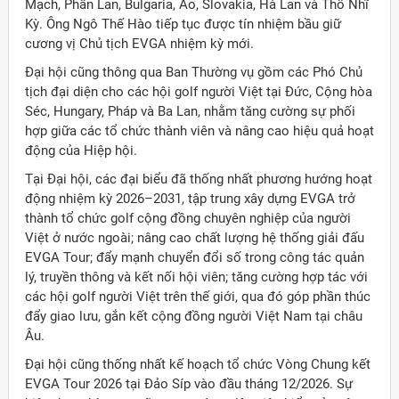
Mạch, Phần Lan, Bulgaria, Áo, Slovakia, Hà Lan và Thổ Nhĩ
Kỳ. Ông Ngô Thế Hào tiếp tục được tín nhiệm bầu giữ
cương vị Chủ tịch EVGA nhiệm kỳ mới.
Đại hội cũng thông qua Ban Thường vụ gồm các Phó Chủ
tịch đại diện cho các hội golf người Việt tại Đức, Cộng hòa
Séc, Hungary, Pháp và Ba Lan, nhằm tăng cường sự phối
hợp giữa các tổ chức thành viên và nâng cao hiệu quả hoạt
động của Hiệp hội.
Tại Đại hội, các đại biểu đã thống nhất phương hướng hoạt
động nhiệm kỳ 2026–2031, tập trung xây dựng EVGA trở
thành tổ chức golf cộng đồng chuyên nghiệp của người
Việt ở nước ngoài; nâng cao chất lượng hệ thống giải đấu
EVGA Tour; đẩy mạnh chuyển đổi số trong công tác quản
lý, truyền thông và kết nối hội viên; tăng cường hợp tác với
các hội golf người Việt trên thế giới, qua đó góp phần thúc
đẩy giao lưu, gắn kết cộng đồng người Việt Nam tại châu
Âu.
Đại hội cũng thống nhất kế hoạch tổ chức Vòng Chung kết
EVGA Tour 2026 tại Đảo Síp vào đầu tháng 12/2026. Sự