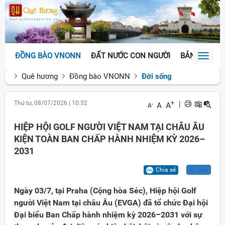
ĐỒNG BÀO VNONN
ĐẤT NƯỚC CON NGƯỜI
BẢN SẮC VĂ
Toggl
naviga
Quê hương
Đồng bào VNONN
Đời sống
Thứ tư, 08/07/2026
|
10:32
+
|
A
A
-
A
HIỆP HỘI GOLF NGƯỜI VIỆT NAM TẠI CHÂU ÂU
KIỆN TOÀN BAN CHẤP HÀNH NHIỆM KỲ 2026–
2031
Chia sẻ
Lưu
Ngày 03/7, tại Praha (Cộng hòa Séc), Hiệp hội Golf
người Việt Nam tại châu Âu (EVGA) đã tổ chức Đại hội
Đại biểu Ban Chấp hành nhiệm kỳ 2026–2031 với sự