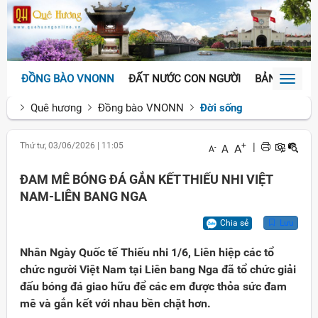
ĐỒNG BÀO VNONN
ĐẤT NƯỚC CON NGƯỜI
BẢN SẮC VĂ
Toggl
naviga
Quê hương
Đồng bào VNONN
Đời sống
Thứ tư, 03/06/2026
|
11:05
+
|
A
A
-
A
ĐAM MÊ BÓNG ĐÁ GẮN KẾT THIẾU NHI VIỆT
NAM-LIÊN BANG NGA
Chia sẻ
Lưu
Nhân Ngày Quốc tế Thiếu nhi 1/6, Liên hiệp các tổ
chức người Việt Nam tại Liên bang Nga đã tổ chức giải
đấu bóng đá giao hữu để các em được thỏa sức đam
mê và gắn kết với nhau bền chặt hơn.