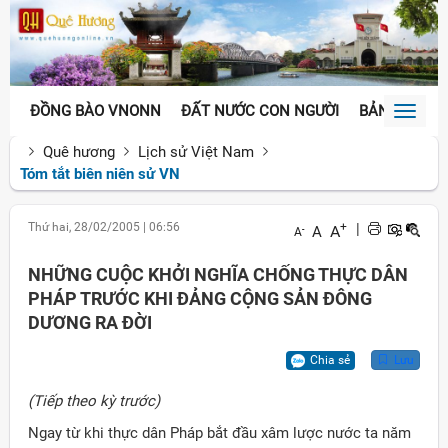
ĐỒNG BÀO VNONN
ĐẤT NƯỚC CON NGƯỜI
BẢN SẮC VĂ
Toggl
naviga
Quê hương
Lịch sử Việt Nam
Tóm tắt biên niên sử VN
Thứ hai, 28/02/2005
|
06:56
+
|
A
A
-
A
NHỮNG CUỘC KHỞI NGHĨA CHỐNG THỰC DÂN
PHÁP TRƯỚC KHI ĐẢNG CỘNG SẢN ĐÔNG
DƯƠNG RA ĐỜI
Chia sẻ
Lưu
(Tiếp theo kỳ trước)
Ngay từ khi thực dân Pháp bắt đầu xâm lược nước ta năm