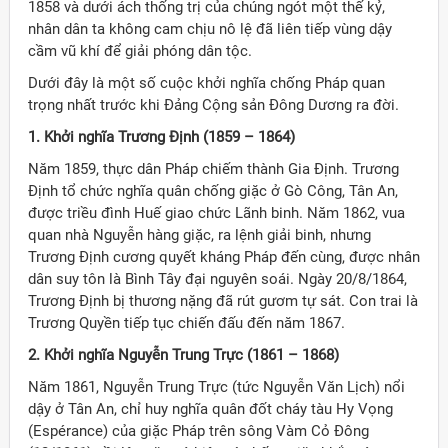
1858 và dưới ách thống trị của chúng ngót một thế kỷ,
nhân dân ta không cam chịu nô lệ đã liên tiếp vùng dậy
cầm vũ khí để giải phóng dân tộc.
Dưới đây là một số cuộc khởi nghĩa chống Pháp quan
trọng nhất trước khi Đảng Cộng sản Đông Dương ra đời.
1. Khởi nghĩa Trương Định (1859 – 1864)
Năm 1859, thực dân Pháp chiếm thành Gia Định. Trương
Định tổ chức nghĩa quân chống giặc ở Gò Công, Tân An,
được triều đình Huế giao chức Lãnh binh. Năm 1862, vua
quan nhà Nguyễn hàng giặc, ra lệnh giải binh, nhưng
Trương Định cương quyết kháng Pháp đến cùng, được nhân
dân suy tôn là Bình Tây đại nguyên soái. Ngày 20/8/1864,
Trương Định bị thương nặng đã rút gươm tự sát. Con trai là
Trương Quyền tiếp tục chiến đấu đến năm 1867.
2. Khởi nghĩa Nguyễn Trung Trực (1861 – 1868)
Năm 1861, Nguyễn Trung Trực (tức Nguyễn Văn Lịch) nổi
dậy ở Tân An, chỉ huy nghĩa quân đốt cháy tàu Hy Vọng
(Espérance) của giặc Pháp trên sông Vàm Cỏ Đông