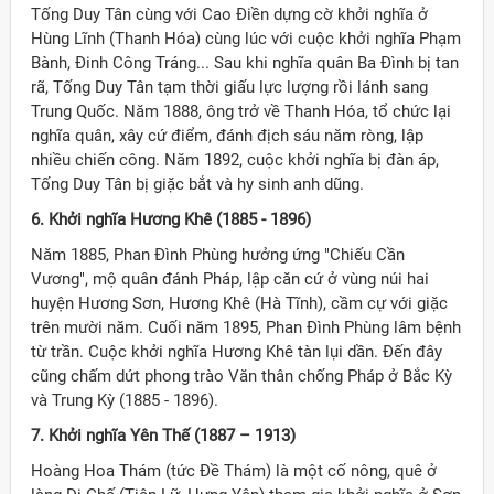
Tống Duy Tân cùng với Cao Điền dựng cờ khởi nghĩa ở
Hùng Lĩnh (Thanh Hóa) cùng lúc với cuộc khởi nghĩa Phạm
Bành, Đinh Công Tráng... Sau khi nghĩa quân Ba Đình bị tan
rã, Tống Duy Tân tạm thời giấu lực lượng rồi lánh sang
Trung Quốc. Năm 1888, ông trở về Thanh Hóa, tổ chức lại
nghĩa quân, xây cứ điểm, đánh địch sáu năm ròng, lập
nhiều chiến công. Năm 1892, cuộc khởi nghĩa bị đàn áp,
Tống Duy Tân bị giặc bắt và hy sinh anh dũng.
6. Khởi nghĩa Hương Khê (1885 - 1896)
Năm 1885, Phan Đình Phùng hưởng ứng "Chiếu Cần
Vương", mộ quân đánh Pháp, lập căn cứ ở vùng núi hai
huyện Hương Sơn, Hương Khê (Hà Tĩnh), cầm cự với giặc
trên mười năm. Cuối năm 1895, Phan Đình Phùng lâm bệnh
từ trần. Cuộc khởi nghĩa Hương Khê tàn lụi dần. Đến đây
cũng chấm dứt phong trào Văn thân chống Pháp ở Bắc Kỳ
và Trung Kỳ (1885 - 1896).
7. Khởi nghĩa Yên Thế (1887 – 1913)
Hoàng Hoa Thám (tức Đề Thám) là một cố nông, quê ở