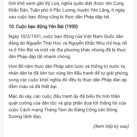
lính khố xanh gần Kỳ Lừa, nghĩa quân diệt được tên Cung
Khắc Đản, Tuần phủ ở Pắc Lương, huyện Yên Lãng, ít ngày
sau cuộc bạo động cũng bị thực dân Pháp dập tát.
10. Cuộc bạo động Yên Bái (1930)
Ngày 10/2/1931, cuộc bạo động của Việt Nam Quốc dân
đảng do Nguyễn Thái Học và Nguyễn Khắc Nhu chỉ huy, nổ
ra ở Yên Bái và một vài địa phương khác nhưng đã bị thực
dân Pháp dập tắt nhanh chóng.
Hơn 80 năm thực dân Pháp xâm lược và thống trị nước ta,
nhân dân ta đã liên tục vùng lên đấu tranh để tự giải phóng,
song các cuộc khởi nghĩa đó đều bị thực dân Pháp đàn áp
đẫm máu và đã thất bại.
Mặc dù vậy, các cuộc đấu tranh ấy đã biểu thị tinh thần
quật cường của dân tộc và góp phần đưa tới thắng lời của
cuộc Cách mạng Tháng Tám do Đảng Cộng sản Đông
Dương lãnh đạo.
(Xem tiếp kỳ sau)