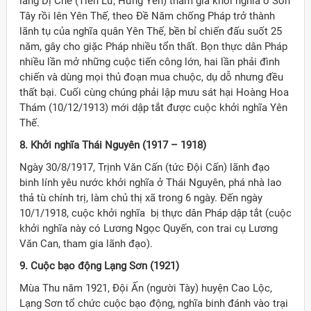
làng Dị Chế (Tiên Lữ, Hưng Yên) tham gia khởi nghĩa ở Sơn
Tây rồi lên Yên Thế, theo Đề Năm chống Pháp trở thành
lãnh tụ của nghĩa quân Yên Thế, bền bỉ chiến đấu suốt 25
năm, gây cho giặc Pháp nhiều tổn thất. Bọn thực dân Pháp
nhiều lần mở những cuộc tiến công lớn, hai lần phải đình
chiến và dùng mọi thủ đoạn mua chuộc, dụ dỗ nhưng đều
thất bại. Cuối cùng chúng phải lập mưu sát hại Hoàng Hoa
Thám (10/12/1913) mới dập tắt được cuộc khởi nghĩa Yên
Thế.
8. Khởi nghĩa Thái Nguyên (1917 – 1918)
Ngày 30/8/1917, Trịnh Văn Cấn (tức Đội Cấn) lãnh đạo
binh lính yêu nước khởi nghĩa ở Thái Nguyên, phá nhà lao
thả tù chính trị, làm chủ thị xã trong 6 ngày. Đến ngày
10/1/1918, cuộc khởi nghĩa bị thực dân Pháp dập tắt (cuộc
khởi nghĩa này có Lương Ngọc Quyến, con trai cụ Lương
Văn Can, tham gia lãnh đạo).
9. Cuộc bạo động Lạng Sơn (1921)
Mùa Thu năm 1921, Đội Ấn (người Tày) huyện Cao Lộc,
Lạng Sơn tổ chức cuộc bạo động, nghĩa binh đánh vào trại