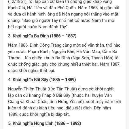
(12/1861), rồi lập căn cứ kiên trì chống giặc khắp vùng
Rạch Giá, Hà Tiên và đảo Phú Quốc. Năm 1868, bị giặc bắt
và đưa đi hành hình, ông đã hiên ngang nói thẳng vào mặt
chúng: “Bao giờ người Tây nhổ hết cỏ nước Nam thì mới
hết người nước Nam đánh Tây”.
3. Khởi nghĩa Ba Đình (1886 – 1887)
Năm 1886, Đinh Công Tráng cùng một số văn thân, thổ hào
yêu nước: Phạm Bành, Nguyễn Khế, Hà Văn Mao, Cầm Bá
Thước... lập chiến khu ở Ba Đình (Nga Sơn, Thanh Hóa) tổ
chức chống giặc, gây cho chúng nhiều thiệt hại. Năm 1887,
cuộc khởi nghĩa thất bại.
4. Khởi nghĩa Bãi Sậy (1885 – 1889)
Nguyễn Thiện Thuật (tức Tân Thuật) dựng cờ khởi nghĩa
lập căn cứ kháng Pháp ở Bãi Sậy (thuộc hai huyện Văn
Giang và Khoái Châu, tỉnh Hưng Yên cũ), suốt mấy năm trời
kiên trì đánh du kích tiêu hao, diêu diệt địch. Đến năm
1889, cuộc khởi nghĩa bị dập tắt.
5. Khởi nghĩa Hùng Lĩnh (1886 – 1892)