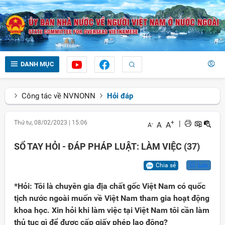
DANH MỤC
Công tác về NVNONN
Hỏi đáp
Thứ tư, 08/02/2023
|
15:06
+
|
A
A
-
A
SỔ TAY HỎI - ĐÁP PHÁP LUẬT: LÀM VIỆC (37)
Chia sẻ
Lưu
*Hỏi: Tôi là chuyên gia địa chất gốc Việt Nam có quốc
tịch nước ngoài muốn về Việt Nam tham gia hoạt động
khoa học. Xin hỏi khi làm việc tại Việt Nam tôi cần làm
thủ tục gì để được cấp giấy phép lao động?