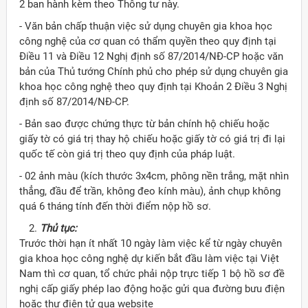
2 ban hành kèm theo Thông tư này.
- Văn bản chấp thuận việc sử dụng chuyên gia khoa học
công nghệ của cơ quan có thẩm quyền theo quy định tại
Điều 11 và Điều 12 Nghị định số 87/2014/NĐ-CP hoặc văn
bản của Thủ tướng Chính phủ cho phép sử dụng chuyên gia
khoa học công nghệ theo quy định tại Khoản 2 Điều 3 Nghị
định số 87/2014/NĐ-CP.
- Bản sao được chứng thực từ bản chính hộ chiếu hoặc
giấy tờ có giá trị thay hộ chiếu hoặc giấy tờ có giá trị đi lại
quốc tế còn giá trị theo quy định của pháp luật.
- 02 ảnh màu (kích thước 3x4cm, phông nền trắng, mặt nhìn
thẳng, đầu để trần, không đeo kính màu), ảnh chụp không
quá 6 tháng tính đến thời điểm nộp hồ sơ.
Thủ tục
:
Trước thời hạn ít nhất 10 ngày làm việc kể từ ngày chuyên
gia khoa học công nghệ dự kiến bắt đầu làm việc tại Việt
ời Việt Nam ở nước ngoài
Nam thì cơ quan, tổ chức phải nộp trực tiếp 1 bộ hồ sơ đề
nghị cấp giấy phép lao động hoặc gửi qua đường bưu điện
hoặc thư điện tử qua website