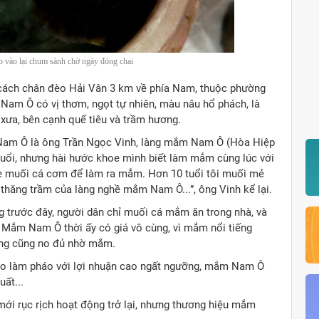
 vào lại chum sành chờ ngày đóng chai
 cách chân đèo Hải Vân 3 km về phía Nam, thuộc phường
am Ô có vị thơm, ngọt tự nhiên, màu nâu hổ phách, là
xưa, bên cạnh quế tiêu và trầm hương.
m Nam Ô là ông Trần Ngọc Vinh, làng mắm Nam Ô (Hòa Hiệp
tuổi, nhưng hài hước khoe mình biết làm mắm cùng lúc với
a mẹ muối cá cơm để làm ra mắm. Hơn 10 tuổi tôi muối mẻ
thăng trầm của làng nghề mắm Nam Ô...”, ông Vinh kể lại.
trước đây, người dân chỉ muối cá mắm ăn trong nhà, và
 Mắm Nam Ô thời ấy có giá vô cùng, vì mắm nổi tiếng
àng cũng no đủ nhờ mắm.
ào làm pháo với lợi nhuận cao ngất ngưỡng, mắm Nam Ô
ất...
ới rục rịch hoạt động trở lại, nhưng thương hiệu mắm