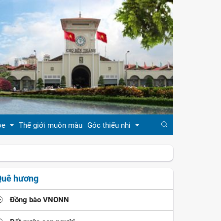
ỏe
Thế giới muôn màu
Góc thiếu nhi
đẹp
Truyện cổ tích
Quê hương
khỏe
Ca dao - tục ngữ
Đồng bào VNONN
ẹp
Đồng dao