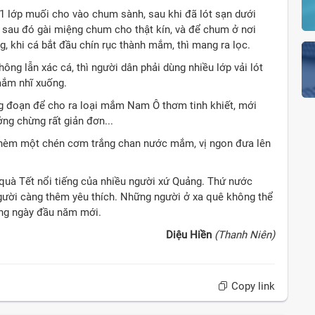
, 1 lớp muối cho vào chum sành, sau khi đã lót sạn dưới
, sau đó gài miệng chum cho thật kín, và để chum ở nơi
g, khi cá bắt đầu chín rục thành mắm, thì mang ra lọc.
ng lẫn xác cá, thì người dân phải dùng nhiều lớp vải lót
mắm nhĩ xuống.
g đoạn để cho ra loại mắm Nam Ô thơm tinh khiết, mới
ng chừng rất giản đơn...
thèm một chén cơm trắng chan nước mắm, vị ngon đưa lên
uà Tết nổi tiếng của nhiều người xứ Quảng. Thứ nước
ười càng thêm yêu thích. Những người ở xa quê không thể
rong ngày đầu năm mới.
Diệu Hiền
(Thanh Niên)
Copy link