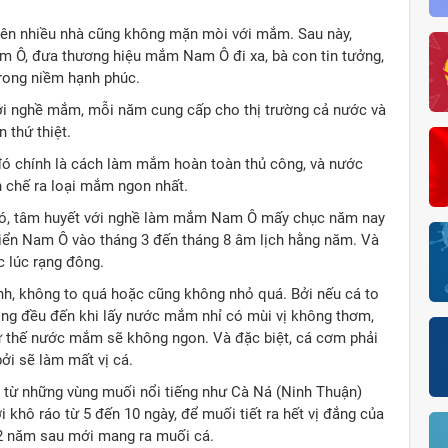
ên nhiều nhà cũng không mặn mòi với mắm. Sau này,
 Ô, đưa thương hiệu mắm Nam Ô đi xa, bà con tin tưởng,
trong niềm hạnh phúc.
i nghề mắm, mỗi năm cung cấp cho thị trường cả nước và
 thứ thiệt.
ó chính là cách làm mắm hoàn toàn thủ công, và nước
 chế ra loại mắm ngon nhất.
 bó, tâm huyết với nghề làm mắm Nam Ô mấy chục năm nay
iển Nam Ô vào tháng 3 đến tháng 8 âm lịch hằng năm. Và
c lúc rạng đông.
h, không to quá hoặc cũng không nhỏ quá. Bởi nếu cá to
hông đều đến khi lấy nước mắm nhỉ có mùi vị không thơm,
thế nước mắm sẽ không ngon. Và đặc biệt, cá cơm phải
ởi sẽ làm mất vị cá.
ề từ những vùng muối nổi tiếng như Cà Ná (Ninh Thuận)
khô ráo từ 5 đến 10 ngày, để muối tiết ra hết vị đắng của
 2 năm sau mới mang ra muối cá.