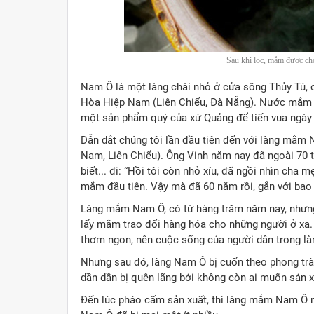
Sau khi lọc, mắm được cho
Nam Ô là một làng chài nhỏ ở cửa sông Thủy Tú,
Hòa Hiệp Nam (Liên Chiểu, Đà Nẵng). Nước mắm N
một sản phẩm quý của xứ Quảng để tiến vua ngày 
Dẫn dắt chúng tôi lần đầu tiên đến với làng mắ
Nam, Liên Chiểu). Ông Vinh năm nay đã ngoài 70 
biết... đi: “Hồi tôi còn nhỏ xíu, đã ngồi nhìn ch
mắm đầu tiên. Vậy mà đã 60 năm rồi, gắn với bao 
Làng mắm Nam Ô, có từ hàng trăm năm nay, nhưng 
lấy mắm trao đổi hàng hóa cho những người ở xa.
thơm ngon, nên cuộc sống của người dân trong l
Nhưng sau đó, làng Nam Ô bị cuốn theo phong tr
dần dần bị quên lãng bởi không còn ai muốn sản xu
Đến lúc pháo cấm sản xuất, thì làng mắm Nam Ô m