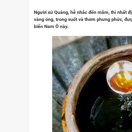
Viết cho quê hương
1000 năm Thăng Long - Hà N
Từ đ
Người xứ Quảng, hễ nhắc đến mắm, thì nhất 
Trang văn học nghệ thuật
Sự thật và chân lý không th
Giải 
vàng óng, trong suốt và thơm phưng phức, được
biển Nam Ô này.
Triệu trái tim nhân ái hướng về Tổ quốc
Việt 
Cổ h