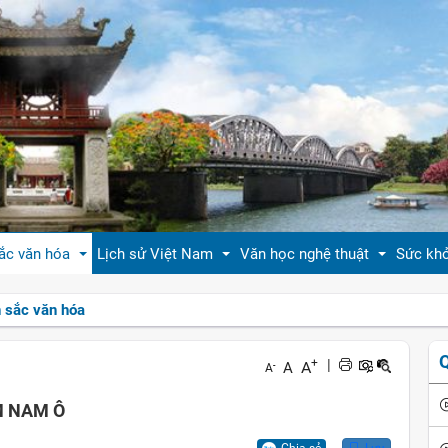
ắc văn hóa
Lịch sử Việt Nam
Văn học nghệ thuật
Sức kh
n sắc văn hóa
 thiệu bản sắc văn hóa
Tóm tắt biên niên sử VN
Tản văn
Sống 
+
|
A
A
-
A
hóa tín ngưỡng
Việt Nam sử lược
Truyện ngắn
Sống 
M NAM Ô
g vị quê nhà
Hoàng thành Thăng Long
Trang thơ
Làm đ