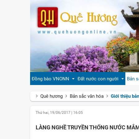
Đồng bào VNONN
Đất nước con người
Bản s
Quê hương
Bản sắc văn hóa
Giới thiệu bả
Tin cộng đồng
Đất nước Việt Nam
Giới
Thứ hai, 19/06/2017
|
16:05
Đời sống
Tự hào quê hương Việt Nam
Văn 
LÀNG NGHỀ TRUYỀN THỐNG NƯỚC MẮ
Gương mặt
Con người Việt Nam
Hươn