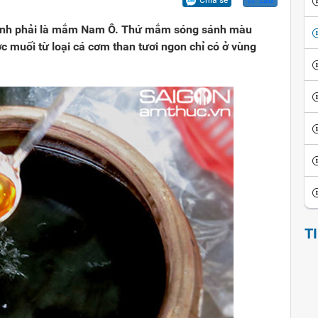
Chia sẻ
Lưu
ội
iển văn hóa
Vui cười
định phải là mắm Nam Ô. Thứ mắm sóng sánh màu
ể đảo ngược
thích thành ngữ - tục ngữ
Ca dao tục ngữ
 muối từ loại cá cơm than tươi ngon chỉ có ở vùng
sử giai thoại
Giai thoại Việt Nam
ọc tinh hoa
Tiểu thuyết
T