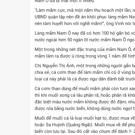
Nam Ô đã bị mai một ít nhiều.
“Làm mắm cực, mà một năm thu hoạch một lần, n
UBND quận lập nên đề án khôi phục làng mắm Nam
nên tâm huyết hơn với nghề mắm!”, ông Vinh nói 
Làng mắm Nam Ô nay đã có hơn 100 hộ gắn bó vớ
nước ngoài hơn 50 ngàn lít nước mắm Nam Ô ngon
Một trong những nét đặc trưng của mắm Nam Ô, đ
mắm làm ra được ủ ròng trong vòng 1 năm để tinh
Chị Nguyễn Thị Ánh, một trong những người gắn
chia sẻ, cá cơm than để làm mắm chỉ có ở vùng b
loại cá này phải là cá được ngư dân đánh bắt trướ
Cá cơm than dùng để muối mắm phải còn tươi xan
thì khi muối xong cá lâu phân rã, hoặc phân rã k
đặc biệt màu nước mắm không được đỏ đậm, như 
được rửa bằng nước biển, không dùng nước ngọt b
Muối để muối cá là loại muối hạt to, được mua v
hoặc Sa Huỳnh (Quảng Ngãi). Muối mua về để phơi 
biển còn lưu lại. Sau đó cất vào chum để dành 1-