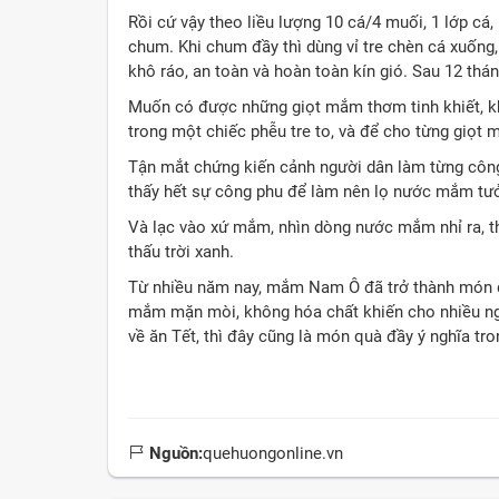
Rồi cứ vậy theo liều lượng 10 cá/4 muối, 1 lớp cá
chum. Khi chum đầy thì dùng vỉ tre chèn cá xuống
khô ráo, an toàn và hoàn toàn kín gió. Sau 12 thán
Muốn có được những giọt mắm thơm tinh khiết, khô
trong một chiếc phễu tre to, và để cho từng giọt 
Tận mắt chứng kiến cảnh người dân làm từng côn
thấy hết sự công phu để làm nên lọ nước mắm tưở
Và lạc vào xứ mắm, nhìn dòng nước mắm nhỉ ra, 
thấu trời xanh.
Từ nhiều năm nay, mắm Nam Ô đã trở thành món q
mắm mặn mòi, không hóa chất khiến cho nhiều ng
về ăn Tết, thì đây cũng là món quà đầy ý nghĩa t
Nguồn:
quehuongonline.vn