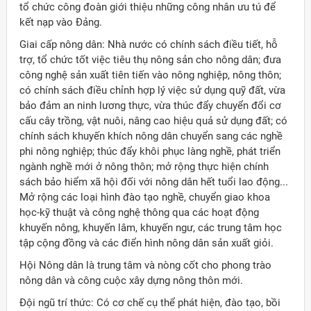
tổ chức công đoàn giới thiệu những công nhân ưu tú để
kết nạp vào Ðảng.
Giai cấp nông dân: Nhà nước có chính sách điều tiết, hỗ
trợ, tổ chức tốt việc tiêu thụ nông sản cho nông dân; đưa
công nghệ sản xuất tiên tiến vào nông nghiệp, nông thôn;
có chính sách điều chỉnh hợp lý việc sử dụng quỹ đất, vừa
bảo đảm an ninh lương thực, vừa thúc đẩy chuyển đổi cơ
cấu cây trồng, vật nuôi, nâng cao hiệu quả sử dụng đất; có
chính sách khuyến khích nông dân chuyển sang các nghề
phi nông nghiệp; thúc đẩy khôi phục làng nghề, phát triển
ngành nghề mới ở nông thôn; mở rộng thực hiện chính
sách bảo hiểm xã hội đối với nông dân hết tuổi lao động...
Mở rộng các loại hình đào tạo nghề, chuyển giao khoa
học-kỹ thuật và công nghệ thông qua các hoạt động
khuyến nông, khuyến lâm, khuyến ngư, các trung tâm học
tập cộng đồng và các điển hình nông dân sản xuất giỏi.
Hội Nông dân là trung tâm và nòng cốt cho phong trào
nông dân và công cuộc xây dựng nông thôn mới.
Ðội ngũ trí thức: Có cơ chế cụ thể phát hiện, đào tạo, bồi