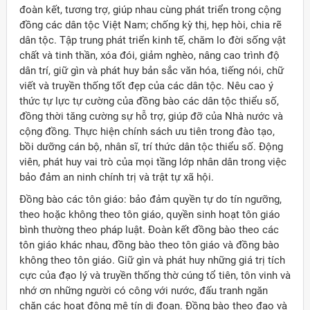
đoàn kết, tương trợ, giúp nhau cùng phát triển trong cộng
đồng các dân tộc Việt Nam; chống kỳ thị, hẹp hòi, chia rẽ
dân tộc. Tập trung phát triển kinh tế, chăm lo đời sống vật
chất và tinh thần, xóa đói, giảm nghèo, nâng cao trình độ
dân trí, giữ gìn và phát huy bản sắc văn hóa, tiếng nói, chữ
viết và truyền thống tốt đẹp của các dân tộc. Nêu cao ý
thức tự lực tự cường của đồng bào các dân tộc thiểu số,
đồng thời tăng cường sự hỗ trợ, giúp đỡ của Nhà nước và
cộng đồng. Thực hiện chính sách ưu tiên trong đào tạo,
bồi dưỡng cán bộ, nhân sĩ, trí thức dân tộc thiểu số. Ðộng
viên, phát huy vai trò của mọi tầng lớp nhân dân trong việc
bảo đảm an ninh chính trị và trật tự xã hội.
Ðồng bào các tôn giáo: bảo đảm quyền tự do tín ngưỡng,
theo hoặc không theo tôn giáo, quyền sinh hoạt tôn giáo
bình thường theo pháp luật. Ðoàn kết đồng bào theo các
tôn giáo khác nhau, đồng bào theo tôn giáo và đồng bào
không theo tôn giáo. Giữ gìn và phát huy những giá trị tích
cực của đạo lý và truyền thống thờ cúng tổ tiên, tôn vinh và
nhớ ơn những người có công với nước, đấu tranh ngăn
chặn các hoạt động mê tín dị đoan. Ðồng bào theo đạo và