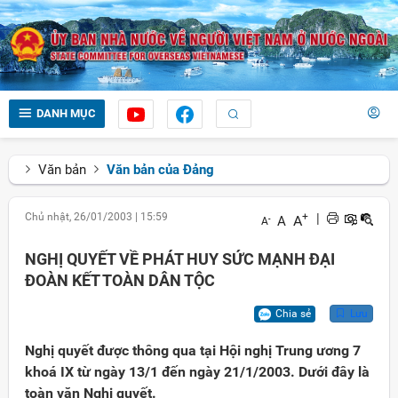
DANH MỤC
Văn bản
Văn bản của Đảng
Chủ nhật, 26/01/2003
|
15:59
+
|
A
A
-
A
NGHỊ QUYẾT VỀ PHÁT HUY SỨC MẠNH ĐẠI
ĐOÀN KẾT TOÀN DÂN TỘC
Chia sẻ
Lưu
Nghị quyết được thông qua tại Hội nghị Trung ương 7
khoá IX từ ngày 13/1 đến ngày 21/1/2003. Dưới đây là
toàn văn Nghị quyết.