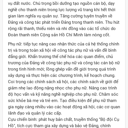
vụ đất nước. Chú trọng bồi dưỡng tạo nguồn cán bộ, dạy
nghề cho thanh niên trong lực lượng vũ trang khi hết thời
gian làm nghĩa vụ quân sự. Tăng cường tuyên truyền về
Ðảng và công tác phát triển Ðảng trong thanh niên. Thu hút
rộng rãi thanh, thiếu niên và nhi đồng vào các tổ chức do
Ðoàn thanh niên Cộng sản Hồ Chí Minh làm nòng cốt.
Phụ nữ: tiếp tục nâng cao nhận thức của cả hệ thống chính
trị và trong toàn xã hội về công tác phụ nữ và vấn đề bình
đẳng giới. Khẩn trương thể chế hóa các quan điểm, chủ
trương của Ðảng về công tác phụ nữ và công tác cán bộ nữ
trong tình hình mới; lồng ghép vấn đề giới trong quá trình
xây dựng và thực hiện các chương trình, kế hoạch chung.
Coi trọng các chính sách xã hội, các chính sách về giới để
giảm nhẹ lao động nặng nhọc cho phụ nữ. Nâng cao trình
độ học vấn và kỹ năng nghề nghiệp cho phụ nữ. Chăm sóc
sức khỏe bà mẹ và trẻ em. Tạo điều kiện để phụ nữ tham
gia ngày càng nhiều vào các hoạt động xã hội, các cơ quan
lãnh đạo và quản lý các cấp.
Cựu chiến binh: phát huy bản chất, truyền thống "Bộ đội Cụ
Hồ", tích cực tham gia xây dựng và bảo vệ Ðảng, chính