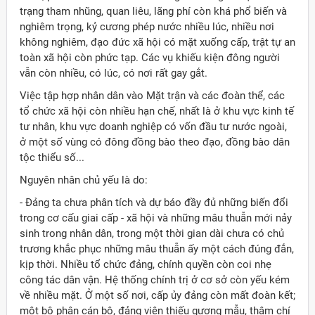
trạng tham nhũng, quan liêu, lãng phí còn khá phổ biến và
nghiêm trọng, kỷ cương phép nước nhiều lúc, nhiều nơi
không nghiêm, đạo đức xã hội có mặt xuống cấp, trật tự an
toàn xã hội còn phức tạp. Các vụ khiếu kiện đông người
vẫn còn nhiều, có lúc, có nơi rất gay gắt.
Việc tập hợp nhân dân vào Mặt trận và các đoàn thể, các
tổ chức xã hội còn nhiều hạn chế, nhất là ở khu vực kinh tế
tư nhân, khu vực doanh nghiệp có vốn đầu tư nước ngoài,
ở một số vùng có đông đồng bào theo đạo, đồng bào dân
tộc thiểu số...
Nguyên nhân chủ yếu là do:
- Ðảng ta chưa phân tích và dự báo đầy đủ những biến đổi
trong cơ cấu giai cấp - xã hội và những mâu thuẫn mới nảy
sinh trong nhân dân, trong một thời gian dài chưa có chủ
trương khắc phục những mâu thuẫn ấy một cách đúng đắn,
kịp thời. Nhiều tổ chức đảng, chính quyền còn coi nhẹ
công tác dân vận. Hệ thống chính trị ở cơ sở còn yếu kém
về nhiều mặt. Ở một số nơi, cấp ủy đảng còn mất đoàn kết;
một bộ phận cán bộ, đảng viên thiếu gương mẫu, thậm chí