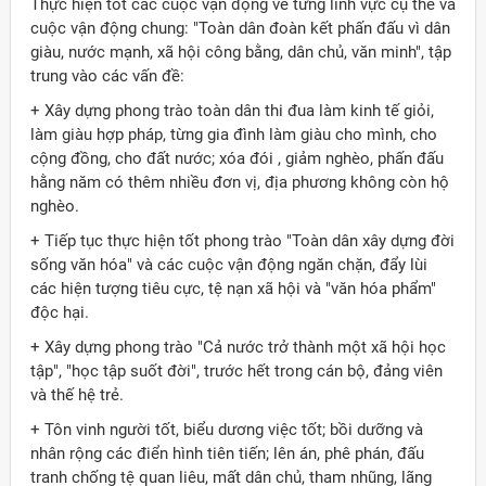
Thực hiện tốt các cuộc vận động về từng lĩnh vực cụ thể và
cuộc vận động chung: "Toàn dân đoàn kết phấn đấu vì dân
giàu, nước mạnh, xã hội công bằng, dân chủ, văn minh", tập
trung vào các vấn đề:
+ Xây dựng phong trào toàn dân thi đua làm kinh tế giỏi,
làm giàu hợp pháp, từng gia đình làm giàu cho mình, cho
cộng đồng, cho đất nước; xóa đói , giảm nghèo, phấn đấu
hằng năm có thêm nhiều đơn vị, địa phương không còn hộ
nghèo.
+ Tiếp tục thực hiện tốt phong trào "Toàn dân xây dựng đời
sống văn hóa" và các cuộc vận động ngăn chặn, đẩy lùi
các hiện tượng tiêu cực, tệ nạn xã hội và "văn hóa phẩm"
độc hại.
+ Xây dựng phong trào "Cả nước trở thành một xã hội học
tập", "học tập suốt đời", trước hết trong cán bộ, đảng viên
và thế hệ trẻ.
+ Tôn vinh người tốt, biểu dương việc tốt; bồi dưỡng và
nhân rộng các điển hình tiên tiến; lên án, phê phán, đấu
tranh chống tệ quan liêu, mất dân chủ, tham nhũng, lãng