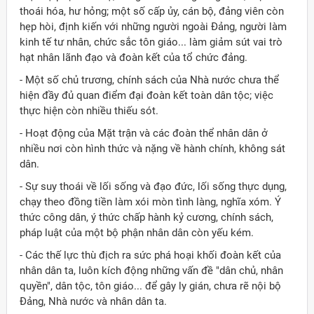
thoái hóa, hư hỏng; một số cấp ủy, cán bộ, đảng viên còn
hẹp hòi, định kiến với những người ngoài Ðảng, người làm
kinh tế tư nhân, chức sắc tôn giáo... làm giảm sút vai trò
hạt nhân lãnh đạo và đoàn kết của tổ chức đảng.
- Một số chủ trương, chính sách của Nhà nước chưa thể
hiện đầy đủ quan điểm đại đoàn kết toàn dân tộc; việc
thực hiện còn nhiều thiếu sót.
- Hoạt động của Mặt trận và các đoàn thể nhân dân ở
nhiều nơi còn hình thức và nặng về hành chính, không sát
dân.
- Sự suy thoái về lối sống và đạo đức, lối sống thực dụng,
chạy theo đồng tiền làm xói mòn tình làng, nghĩa xóm. Ý
thức công dân, ý thức chấp hành kỷ cương, chính sách,
pháp luật của một bộ phận nhân dân còn yếu kém.
- Các thế lực thù địch ra sức phá hoại khối đoàn kết của
nhân dân ta, luôn kích động những vấn đề "dân chủ, nhân
quyền", dân tộc, tôn giáo... để gây ly gián, chưa rẽ nội bộ
Ðảng, Nhà nước và nhân dân ta.