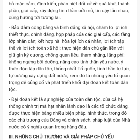
bỏ mặc cảm, định kiến, phân biệt đối xử về quá khứ, thành
phần, giai cấp, xây dựng tinh thần cởi mở, tin cậy lẫn nhau,
cùng hướng tới tương lai.
- Bảo đảm công bằng và bình đẳng xã hội, chăm lo lợi ích
thiết thực, chính đáng, hợp pháp của các giai cấp, các tầng
lớp nhân dân; kết hợp hài hòa lợi ích cá nhân, lợi ích tập
thể và lợi ích toàn xã hội; thực hiện dân chủ gắn liền với
giữ gìn kỷ cương, chống quan liêu, tham nhũng, lãng phí;
không ngừng bồi dưỡng, nâng cao tinh thần yêu nước, ý
thức độc lập dân tộc, thống nhất Tổ quốc, tinh thần tự lực,
tự cường xây dựng đất nước; xem đó là những yếu tố quan
trọng để củng cố và phát triển khối đại đoàn kết toàn dân
tộc.
- Ðại đoàn kết là sự nghiệp của toàn dân tộc, của cả hệ
thống chính trị mà hạt nhân lãnh đạo là các tổ chức đảng,
được thực hiện bằng nhiều biện pháp, hình thức, trong đó
các chủ trương của Ðảng và chính sách, pháp luật của Nhà
nước có ý nghĩa quan trọng hàng đầu.
III. NHỮNG CHỦ TRƯƠNG VÀ GIẢI PHÁP CHỦ YẾU