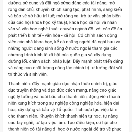
dưỡng, sử dụng và đãi ngộ xứng đáng các tài năng; mở
rộng dân chủ, khuyến khích sáng tạo, phát minh, sáng kiến
và bảo vệ sở hữu trí tuệ; mở rộng vai trò tư vấn, phản biện
của các hội khoa học kỹ thuật, khoa học xã hội và nhân
văn và văn học nghệ thuật chuyên ngành đối với các đề án
phát triển kinh tế - văn hóa - xã hội. Có chính sách động
viên các nhà khoa học, kể cả những người đã nghỉ hưu và
những người đang sinh sống ở nước ngoài tham gia các
chương trình kinh tế-xã hội của quốc gia và xây dựng
đường lối, chính sách, pháp luật. Ðẩy mạnh phát triển đảng
và nâng cao chất lượng công tác chính trị tư tưởng đối với
trí thức và sinh viên.
Thanh niên: đẩy mạnh giáo dục nhận thức chính trị, giáo
dục truyền thống và đạo đức cách mạng, nâng cao giác
ngộ lý tưởng và hoài bão cho thanh niên, động viên thanh
niên xung kích trong sự nghiệp công nghiệp hóa, hiện đại
hóa, xây dựng và bảo vệ Tổ quốc. Tích cực tạo việc làm
cho thanh niên. Khuyến khích thanh niên tự học, tự nâng
cao tay nghề, tự tạo việc làm. Tạo điều kiện, cơ hội cho
thanh niên có tài năng đi học ở nước ngoài để trở về phục