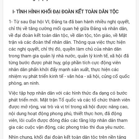
I- TÌNH HÌNH KHỐI ÐẠI ÐOÀN KẾT TOÀN DÂN TỘC
1- Từ sau Ðại hội VI, Ðảng ta đã ban hành nhiều nghị quyết,
chỉ thị về tăng cường mối quan hệ giữa Ðảng và nhân dân,
về đại đoàn kết toàn dân tộc, về dân tộc, tôn giáo, về Mặt
trận và các đoàn thể nhân dân. Thông qua việc thực hiện
các nghị quyết, chỉ thị đó, quyền làm chủ của nhân dân
trong tham gia quản lý nhà nước, quản lý kinh tế, xã hội đã
từng bước được phát huy, góp phần tích cực động viên
nhân dân phấn khởi đẩy mạnh sản xuất, thực hiện các
nhiệm vụ phát triển kinh tế - văn hóa - xã hội, củng cố quốc
phòng, an ninh.
Việc tập hợp nhân dân với các hình thức đa dạng có bước
phát triển mới. Mặt trận Tổ quốc và các tổ chức thành viên
được mở rộng, vai trò và vị trí trong xã hội được nâng cao,
Đảng
nội dung hoạt động phong phú, thiết thực hơn, đã động
viên, lôi cuốn được đông đảo các tầng lớp nhân dân tham
gia các cuộc vận động, các phong trào thi đua yêu nước.
Nhìn chung, khối đại đoàn kết toàn dân tộc trên nền tảng