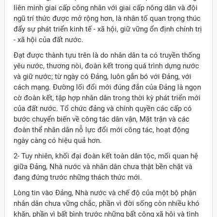
liên minh giai cấp công nhân với giai cấp nông dân và đội
ngũ trí thức được mở rộng hơn, là nhân tố quan trọng thúc
đẩy sự phát triển kinh tế - xã hội, giữ vững ổn định chính trị
- xã hội của đất nước.
Ðạt được thành tựu trên là do nhân dân ta có truyền thống
yêu nước, thương nòi, đoàn kết trong quá trình dựng nước
và giữ nước; từ ngày có Ðảng, luôn gắn bó với Ðảng, với
cách mạng. Ðường lối đổi mới đúng đắn của Ðảng là ngọn
cờ đoàn kết, tập hợp nhân dân trong thời kỳ phát triển mới
của đất nước. Tổ chức đảng và chính quyền các cấp có
bước chuyển biến về công tác dân vận, Mặt trận và các
đoàn thể nhân dân nỗ lực đổi mới công tác, hoạt động
ngày càng có hiệu quả hơn.
2- Tuy nhiên, khối đại đoàn kết toàn dân tộc, mối quan hệ
giữa Ðảng, Nhà nước và nhân dân chưa thật bền chặt và
đang đứng trước những thách thức mới.
ời Việt Nam ở nước ngoài
Lòng tin vào Ðảng, Nhà nước và chế độ của một bộ phận
nhân dân chưa vững chắc, phần vì đời sống còn nhiều khó
khăn, phần vì bất bình trước những bất công xã hội và tình