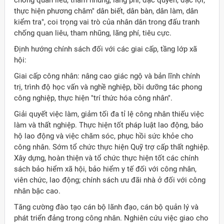
chống quan liêu, tham nhũng, lãng phí, đặc quyền, đặc lợi;
thực hiện phương châm" dân biết, dân bàn, dân làm, dân
kiểm tra", coi trọng vai trò của nhân dân trong đấu tranh
chống quan liêu, tham nhũng, lãng phí, tiêu cực.
Ðịnh hướng chính sách đối với các giai cấp, tầng lớp xã
hội:
Giai cấp công nhân: nâng cao giác ngộ và bản lĩnh chính
trị, trình độ học vấn và nghề nghiệp, bồi dưỡng tác phong
công nghiệp, thực hiện "trí thức hóa công nhân".
Giải quyết việc làm, giảm tối đa tỉ lệ công nhân thiếu việc
làm và thất nghiệp. Thực hiện tốt pháp luật lao động, bảo
hộ lao động và việc chăm sóc, phục hồi sức khỏe cho
công nhân. Sớm tổ chức thực hiện Quỹ trợ cấp thất nghiệp.
Xây dựng, hoàn thiện và tổ chức thực hiện tốt các chính
sách bảo hiểm xã hội, bảo hiểm y tế đối với công nhân,
viên chức, lao động; chính sách ưu đãi nhà ở đối với công
nhân bậc cao.
Tăng cường đào tạo cán bộ lãnh đạo, cán bộ quản lý và
phát triển đảng trong công nhân. Nghiên cứu việc giao cho