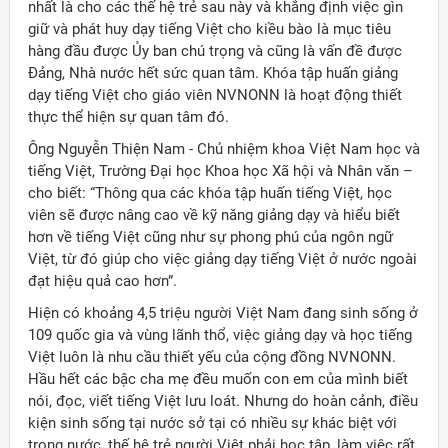
nhất là cho các thế hệ trẻ sau này và khẳng định việc gìn
giữ và phát huy dạy tiếng Việt cho kiều bào là mục tiêu
hàng đầu được Ủy ban chú trọng và cũng là vấn đề được
Đảng, Nhà nước hết sức quan tâm. Khóa tập huấn giảng
dạy tiếng Việt cho giáo viên NVNONN là hoạt động thiết
thực thể hiện sự quan tâm đó.
Ông Nguyễn Thiện Nam - Chủ nhiệm khoa Việt Nam học và
tiếng Việt, Trường Đại học Khoa học Xã hội và Nhân văn –
cho biết: “Thông qua các khóa tập huấn tiếng Việt, học
viên sẽ được nâng cao về kỹ năng giảng dạy và hiểu biết
hơn về tiếng Việt cũng như sự phong phú của ngôn ngữ
Việt, từ đó giúp cho việc giảng dạy tiếng Việt ở nước ngoài
đạt hiệu quả cao hơn”.
Hiện có khoảng 4,5 triệu người Việt Nam đang sinh sống ở
109 quốc gia và vùng lãnh thổ, việc giảng dạy và học tiếng
Việt luôn là nhu cầu thiết yếu của cộng đồng NVNONN.
Hầu hết các bậc cha mẹ đều muốn con em của mình biết
ời Việt Nam ở nước ngoài
nói, đọc, viết tiếng Việt lưu loát. Nhưng do hoàn cảnh, điều
kiện sinh sống tại nước sở tại có nhiều sự khác biệt với
trong nước, thế hệ trẻ người Việt phải học tập, làm việc rất