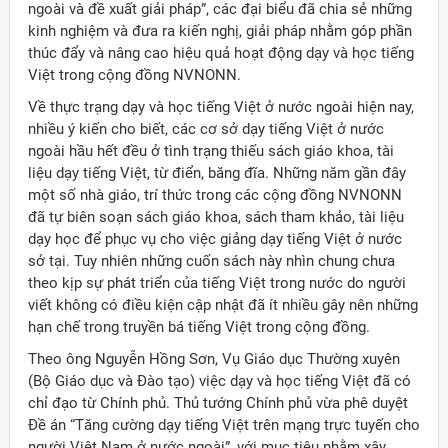
ngoài và đề xuất giải pháp”, các đại biểu đã chia sẻ những
kinh nghiệm và đưa ra kiến nghị, giải pháp nhằm góp phần
thúc đẩy và nâng cao hiệu quả hoạt động dạy và học tiếng
Việt trong cộng đồng NVNONN.
Về thực trạng dạy và học tiếng Việt ở nước ngoài hiện nay,
nhiều ý kiến cho biết, các cơ sở dạy tiếng Việt ở nước
ngoài hầu hết đều ở tình trạng thiếu sách giáo khoa, tài
liệu dạy tiếng Việt, từ điển, băng đĩa. Những năm gần đây
một số nhà giáo, trí thức trong các cộng đồng NVNONN
đã tự biên soạn sách giáo khoa, sách tham khảo, tài liệu
dạy học để phục vụ cho việc giảng dạy tiếng Việt ở nước
sở tại. Tuy nhiên những cuốn sách này nhìn chung chưa
theo kịp sự phát triển của tiếng Việt trong nước do người
viết không có điều kiện cập nhật đã ít nhiều gây nên những
hạn chế trong truyền bá tiếng Việt trong cộng đồng.
Theo ông Nguyễn Hồng Sơn, Vụ Giáo dục Thường xuyên
(Bộ Giáo dục và Đào tạo) việc dạy và học tiếng Việt đã có
chỉ đạo từ Chính phủ. Thủ tướng Chính phủ vừa phê duyệt
Đề án “Tăng cường dạy tiếng Việt trên mạng trực tuyến cho
người Việt Nam ở nước ngoài”, với mục tiêu nhằm xây