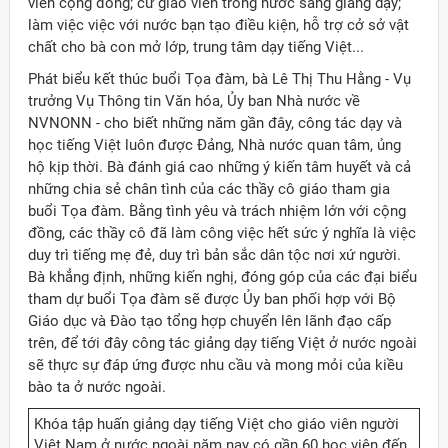
viên cộng đồng; cử giáo viên trong nước sang giảng dạy;
làm việc việc với nước bạn tạo điều kiện, hỗ trợ cở sở vật
chất cho bà con mở lớp, trung tâm dạy tiếng Việt...
Phát biểu kết thúc buổi Tọa đàm, bà Lê Thị Thu Hằng - Vụ
trưởng Vụ Thông tin Văn hóa, Ủy ban Nhà nước về
NVNONN - cho biết những năm gần đây, công tác dạy và
học tiếng Việt luôn được Đảng, Nhà nước quan tâm, ủng
hộ kịp thời. Bà đánh giá cao những ý kiến tâm huyết và cả
những chia sẻ chân tình của các thầy cô giáo tham gia
buổi Tọa đàm. Bằng tình yêu và trách nhiệm lớn với cộng
đồng, các thầy cô đã làm công việc hết sức ý nghĩa là việc
duy trì tiếng mẹ đẻ, duy trì bản sắc dân tộc nơi xứ người.
Bà khẳng định, những kiến nghị, đóng góp của các đại biểu
tham dự buổi Tọa đàm sẽ được Ủy ban phối hợp với Bộ
Giáo dục và Đào tạo tổng hợp chuyển lên lãnh đạo cấp
trên, để tới đây công tác giảng dạy tiếng Việt ở nước ngoài
sẽ thực sự đáp ứng được nhu cầu và mong mỏi của kiều
bào ta ở nước ngoài.
Khóa tập huấn giảng dạy tiếng Việt cho giáo viên người
Việt Nam ở nước ngoài năm nay có gần 60 học viên đến