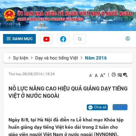
DANH MỤC
Sự kiện
Dạy và học tiếng Việt
Năm 2016
Thứ hai, 08/08/2016
|
18:24
+
|
A
A
-
A
NỖ LỰC NÂNG CAO HIỆU QUẢ GIẢNG DẠY TIẾNG
VIỆT Ở NƯỚC NGOÀI
Chia sẻ
Lưu
Ngày 8/8, tại Hà Nội đã diễn ra Lễ khai mạc Khóa tập
huấn giảng dạy tiếng Việt kéo dài trong 2 tuần cho
giáo viên người Việt Nam ở nước ngoài (NVNONN).