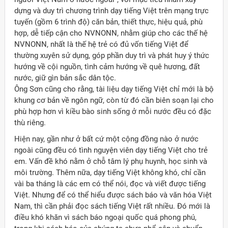
dựng và duy trì chương trình dạy tiếng Việt trên mạng trực
tuyến (gồm 6 trình độ) căn bản, thiết thực, hiệu quả, phù
hợp, dễ tiếp cận cho NVNONN, nhằm giúp cho các thế hệ
NVNONN, nhất là thế hệ trẻ có đủ vốn tiếng Việt để
thường xuyên sử dụng, góp phần duy trì và phát huy ý thức
hướng về cội nguồn, tình cảm hướng về quê hương, đất
nước, giữ gìn bản sắc dân tộc.
Ông Sơn cũng cho rằng, tài liệu dạy tiếng Việt chỉ mới là bộ
khung cơ bản về ngôn ngữ, còn từ đó cần biên soạn lại cho
phù hợp hơn vì kiều bào sinh sống ở mỗi nước đều có đặc
thù riêng.
Hiện nay, gần như ở bất cứ một cộng đồng nào ở nước
ngoài cũng đều có tình nguyện viên dạy tiếng Việt cho trẻ
em. Vấn đề khó nằm ở chỗ tâm lý phụ huynh, học sinh và
môi trường. Thêm nữa, dạy tiếng Việt không khó, chỉ cần
vài ba tháng là các em có thể nói, đọc và viết được tiếng
Việt. Nhưng để có thể hiểu được sách báo và văn hóa Việt
Nam, thì cần phải đọc sách tiếng Việt rất nhiều. Đó mới là
điều khó khăn vì sách báo ngoại quốc quá phong phú,