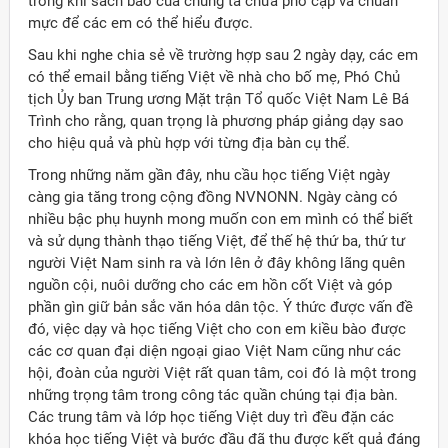
trong khi sách báo của chúng ta chưa phổ cập và chuẩn
mực để các em có thể hiểu được.
Sau khi nghe chia sẻ về trường hợp sau 2 ngày dạy, các em
có thể email bằng tiếng Việt về nhà cho bố mẹ, Phó Chủ
tịch Ủy ban Trung ương Mặt trận Tổ quốc Việt Nam Lê Bá
Trình cho rằng, quan trọng là phương pháp giảng dạy sao
cho hiệu quả và phù hợp với từng địa bàn cụ thể.
Trong những năm gần đây, nhu cầu học tiếng Việt ngày
càng gia tăng trong cộng đồng NVNONN. Ngày càng có
nhiều bậc phụ huynh mong muốn con em mình có thể biết
và sử dụng thành thạo tiếng Việt, để thế hệ thứ ba, thứ tư
người Việt Nam sinh ra và lớn lên ở đây không lãng quên
nguồn cội, nuôi dưỡng cho các em hồn cốt Việt và góp
phần gìn giữ bản sắc văn hóa dân tộc. Ý thức được vấn đề
đó, việc dạy và học tiếng Việt cho con em kiều bào được
các cơ quan đại diện ngoại giao Việt Nam cũng như các
hội, đoàn của người Việt rất quan tâm, coi đó là một trong
những trọng tâm trong công tác quần chúng tại địa bàn.
Các trung tâm và lớp học tiếng Việt duy trì đều đặn các
khóa học tiếng Việt và bước đầu đã thu được kết quả đáng