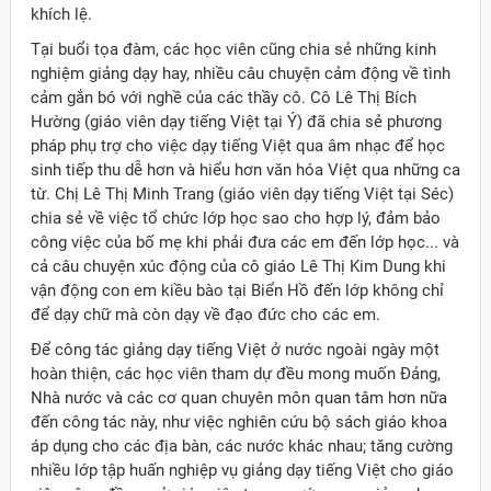
khích lệ.
Tại buổi tọa đàm, các học viên cũng chia sẻ những kinh
nghiệm giảng dạy hay, nhiều câu chuyện cảm động về tình
cảm gắn bó với nghề của các thầy cô. Cô Lê Thị Bích
Hường (giáo viên dạy tiếng Việt tại Ý) đã chia sẻ phương
pháp phụ trợ cho việc dạy tiếng Việt qua âm nhạc để học
sinh tiếp thu dễ hơn và hiểu hơn văn hóa Việt qua những ca
từ. Chị Lê Thị Minh Trang (giáo viên dạy tiếng Việt tại Séc)
chia sẻ về việc tổ chức lớp học sao cho hợp lý, đảm bảo
công việc của bố mẹ khi phải đưa các em đến lớp học... và
cả câu chuyện xúc động của cô giáo Lê Thị Kim Dung khi
vận động con em kiều bào tại Biển Hồ đến lớp không chỉ
để dạy chữ mà còn dạy về đạo đức cho các em.
Để công tác giảng dạy tiếng Việt ở nước ngoài ngày một
hoàn thiện, các học viên tham dự đều mong muốn Đảng,
Nhà nước và các cơ quan chuyên môn quan tâm hơn nữa
đến công tác này, như việc nghiên cứu bộ sách giáo khoa
áp dụng cho các địa bàn, các nước khác nhau; tăng cường
nhiều lớp tập huấn nghiệp vụ giảng dạy tiếng Việt cho giáo