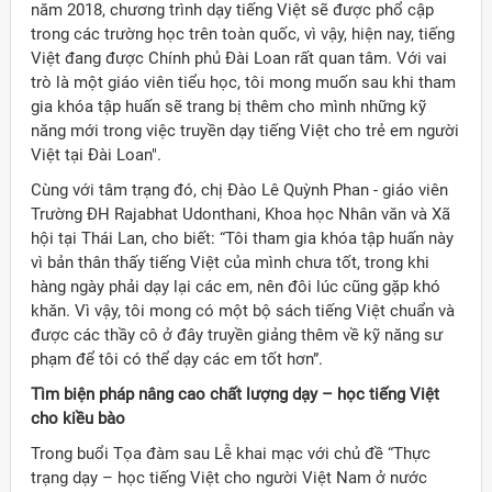
năm 2018, chương trình dạy tiếng Việt sẽ được phổ cập
trong các trường học trên toàn quốc, vì vậy, hiện nay, tiếng
Việt đang được Chính phủ Đài Loan rất quan tâm. Với vai
trò là một giáo viên tiểu học, tôi mong muốn sau khi tham
gia khóa tập huấn sẽ trang bị thêm cho mình những kỹ
năng mới trong việc truyền dạy tiếng Việt cho trẻ em người
Việt tại Đài Loan".
Cùng với tâm trạng đó, chị Đào Lê Quỳnh Phan - giáo viên
Trường ĐH Rajabhat Udonthani, Khoa học Nhân văn và Xã
hội tại Thái Lan, cho biết: “Tôi tham gia khóa tập huấn này
vì bản thân thấy tiếng Việt của mình chưa tốt, trong khi
hàng ngày phải dạy lại các em, nên đôi lúc cũng gặp khó
khăn. Vì vậy, tôi mong có một bộ sách tiếng Việt chuẩn và
được các thầy cô ở đây truyền giảng thêm về kỹ năng sư
phạm để tôi có thể dạy các em tốt hơn”.
Tìm biện pháp nâng cao chất lượng dạy – học tiếng Việt
cho kiều bào
Trong buổi Tọa đàm sau Lễ khai mạc với chủ đề “Thực
trạng dạy – học tiếng Việt cho người Việt Nam ở nước