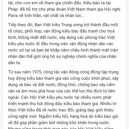
tài, cho con em về tham gia chiến đấu. Kiều bào ta tại
Pháp đã hỗ trợ cho phái đoàn Việt Nam tham gia Hội nghị
Paris về tinh thần, vật chất và nhân lực...
Tiếp theo đó, Ban Việt kiều Trung ương trở thành đầu mối
tổ chức, phối hợp, vận động kiều bào đấu tranh cho hoà
bình, thống nhất đất nước, xây dựng các phong trào Việt
kiều yêu nước đi đầu trong việc vận động nhân dân các
nước sở tại và bạn bè khắp năm châu hình thành mặt trận
nhân dân thế giới ủng hộ sự nghiệp chính nghĩa của nhân
dân ta.
Từ sau năm 1975, công tác vận động cộng đồng tập trung
huy động kiều bào tham gia vào công cuộc khôi phục, xây
dựng và bảo vệ đất nước; đồng thời, chống bao vây cấm
vận và âm mưu phá hoại của các thế lực thù địch từ bên
ngoài. Các Hội Việt kiều yêu nước tại nhiều nước phát
triển mạnh thu hút đông đảo kiều bào tham gia. Nhiều trí
thức Việt kiều đã về nước trao đổi, giảng dạy, giới thiệu
công nghệ mới. Nguồn kiều hối, hàng hoá do kiều bào gửi
về đã góp phần giảm bớt những khó khăn trong nước.