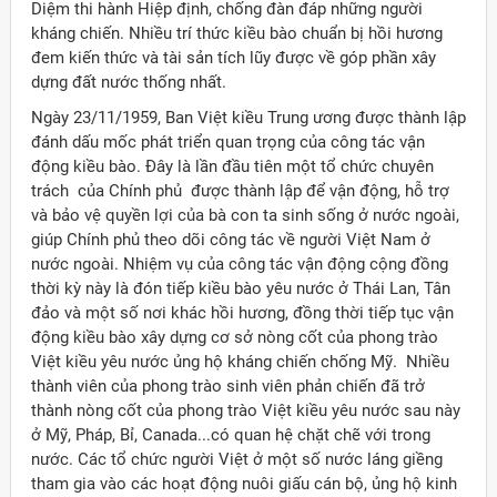
Diệm thi hành Hiệp định, chống đàn đáp những người
kháng chiến. Nhiều trí thức kiều bào chuẩn bị hồi hương
đem kiến thức và tài sản tích lũy được về góp phần xây
dựng đất nước thống nhất.
Ngày 23/11/1959, Ban Việt kiều Trung ương được thành lập
đánh dấu mốc phát triển quan trọng của công tác vận
động kiều bào. Đây là lần đầu tiên một tổ chức chuyên
trách của Chính phủ được thành lập để vận động, hỗ trợ
và bảo vệ quyền lợi của bà con ta sinh sống ở nước ngoài,
giúp Chính phủ theo dõi công tác về người Việt Nam ở
nước ngoài. Nhiệm vụ của công tác vận động cộng đồng
thời kỳ này là đón tiếp kiều bào yêu nước ở Thái Lan, Tân
đảo và một số nơi khác hồi hương, đồng thời tiếp tục vận
động kiều bào xây dựng cơ sở nòng cốt của phong trào
Việt kiều yêu nước ủng hộ kháng chiến chống Mỹ. Nhiều
thành viên của phong trào sinh viên phản chiến đã trở
thành nòng cốt của phong trào Việt kiều yêu nước sau này
ở Mỹ, Pháp, Bỉ, Canada...có quan hệ chặt chẽ với trong
nước. Các tổ chức người Việt ở một số nước láng giềng
tham gia vào các hoạt động nuôi giấu cán bộ, ủng hộ kinh