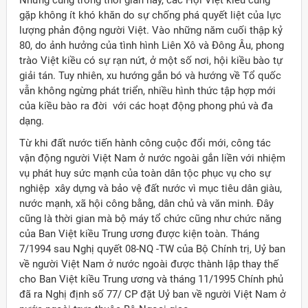
Nhưng cũng trong thời gian này, các Hội Việt kiều cũng
gặp không ít khó khăn do sự chống phá quyết liệt của lực
lượng phản động người Việt. Vào những năm cuối thập kỷ
80, do ảnh hưởng của tình hình Liên Xô và Đông Âu, phong
trào Việt kiều có sự rạn nứt, ở một số nơi, hội kiều bào tự
giải tán. Tuy nhiên, xu hướng gắn bó và hướng về Tổ quốc
vẫn không ngừng phát triển, nhiều hình thức tập hợp mới
của kiều bào ra đời với các hoạt động phong phú và đa
dạng.
Từ khi đất nước tiến hành công cuộc đổi mới, công tác
vận động người Việt Nam ở nước ngoài gắn liền với nhiệm
vụ phát huy sức mạnh của toàn dân tộc phục vụ cho sự
nghiệp xây dựng và bảo vệ đất nước vì mục tiêu dân giàu,
nước mạnh, xã hội công bằng, dân chủ và văn minh. Đây
cũng là thời gian mà bộ máy tổ chức cũng như chức năng
của Ban Việt kiều Trung ương được kiện toàn. Tháng
7/1994 sau Nghị quyết 08-NQ -TW của Bộ Chính trị, Uỷ ban
về người Việt Nam ở nước ngoài được thành lập thay thế
cho Ban Việt kiều Trung ương và tháng 11/1995 Chính phủ
đã ra Nghị định số 77/ CP đặt Uỷ ban về người Việt Nam ở