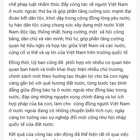
chế pháp luật nhằm thúc đẩy công tác về người Việt Nam
ở nước ngoài; thứ ba là góp phần tăng cường sức mạnh đại
đoàn kết dân tộc, khơi dậy trong cộng đồng lòng yêu nước,
tự hào dân tộc cùng chung sức xây dựng một nước Việt
Nam độc lập, thống nhất, hùng cường, một xã hội công
bằng, dân chủ và văn minh; thứ tư, góp phần tăng cường
quan hệ hữu nghị và hợp tác giữa Việt Nam và các nước,
củng cố vị thế và uy tín của Việt Nam trên trường quốc tế.
Đồng thời, Uỷ ban cũng đã phối hợp với nhiều cơ quan liên
quan ban hành và triển khai thực hiện nhiều chủ trương,
chính sách mới theo hướng tạo thuận lợi cho bà con ngày
càng gắn bó với quê hương đất nước, từng bước tạo bình
đẳng giữa đồng bào ta ở nước ngoài như đồng bào trong
nước, đáp ứng những nguyện vọng chính đáng và lợi ích
hợp pháp của bà con, làm cho cộng đồng người Việt Nam
ở nước ngoài đang có những chuyển biến tích cực, ngày
càng tin tưởng vào sự nghiệp đổi mới cũng như hội nhập
quốc tế của đất nước.
Kết quả của công tác vận động đã thể hiện rất rõ qua việc