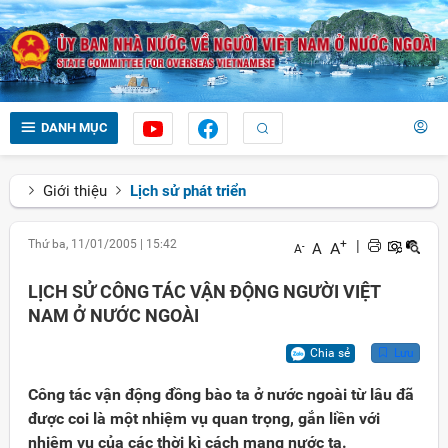
DANH MỤC
Giới thiệu
Lịch sử phát triển
Thứ ba, 11/01/2005
|
15:42
+
|
A
A
-
A
LỊCH SỬ CÔNG TÁC VẬN ĐỘNG NGƯỜI VIỆT
NAM Ở NƯỚC NGOÀI
Chia sẻ
Lưu
Công tác vận động đồng bào ta ở nước ngoài từ lâu đã
được coi là một nhiệm vụ quan trọng, gắn liền với
nhiệm vụ của các thời kì cách mạng nước ta.