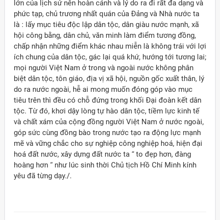
lớn của lịch sử nên hoàn cảnh và lý do ra đi rất đa dạng và
phức tạp, chủ trương nhất quán của Đảng và Nhà nước ta
là : lấy mục tiêu độc lập dân tộc, dân giàu nước mạnh, xã
hội công bằng, dân chủ, văn minh làm điểm tương đồng,
chấp nhận những điểm khác nhau miễn là không trái với lợi
ích chung của dân tộc, gác lại quá khứ, hướng tới tương lai;
mọi người Việt Nam ở trong và ngoài nước không phân
biệt dân tộc, tôn giáo, địa vị xã hội, nguồn gốc xuất thân, lý
do ra nước ngoài, hễ ai mong muốn đóng góp vào mục
tiêu trên thì đều có chỗ đứng trong khối Đại đoàn kết dân
tộc. Từ đó, khơi dậy lòng tự hào dân tộc, tiềm lực kinh tế
và chất xám của cộng đồng người Việt Nam ở nước ngoài,
góp sức cùng đồng bào trong nước tạo ra động lực mạnh
mẽ và vững chắc cho sự nghiệp công nghiệp hoá, hiện đại
hoá đất nước, xây dựng đất nước ta “ to đẹp hơn, đàng
hoàng hơn “ như lúc sinh thời Chủ tịch Hồ Chí Minh kính
yêu đã từng dạy./.