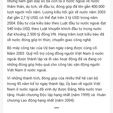
những năm gần đây số bà con ta ở nước ngoài về nước
thăm thân, du lịch, về đầu tư, đóng góp đã lên gần 400.000
lượt người mỗi năm. Lượng kiều hối gửi về nước năm 2003
đạt gần 2,7 tỷ USD, có thể đạt trên 3 tỷ USD trong năm
2004. Đầu tư của kiều bào theo Luật đầu tư nước ngoài đạt
540 triệu USD, theo Luật khuyến khích đầu tư trong nước
đạt khoảng 2.500 tỷ đồng VN. Hàng trăm lượt kiều bào đã
về nước đóng góp tri thức, chuyển giao công nghệ.
Bộ máy công tác của Uỷ ban ngày càng được củng cố.
Năm 2003 Quỹ Hỗ trợ cộng đồng người Việt Nam ở nước
ngoài được thành lập và đi vào hoạt động đã và đang có
những đóng góp hiệu quả cho công tác vận động người
Việt Nam ở nước ngoài.
Vì những thành tích, đóng góp của nhiều thế hệ cán bộ
trong 45 năm kể từ ngày thành lập, Ủy ban về người Việt
Nam ở nước ngoài đã vinh dự được Đảng, Nhà nước trao
tặng Huân chương Độc lập hạng nhất (năm 1999) và Huân
chương Lao động hạng nhất (năm 2004).
***