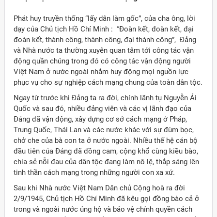
Phát huy truyền thống “lấy dân làm gốc”, của cha ông, lời
dạy của Chủ tịch Hồ Chí Minh : “Đoàn kết, đoàn kết, đại
đoàn kết, thành công, thành công, đại thành công”, Đảng
và Nhà nước ta thường xuyên quan tâm tới công tác vận
động quần chúng trong đó có công tác vận động người
Việt Nam ở nước ngoài nhằm huy động mọi nguồn lực
phục vụ cho sự nghiệp cách mạng chung của toàn dân tộc.
Ngay từ trước khi Đảng ta ra đời, chính lãnh tụ Nguyễn Ái
Quốc và sau đó, nhiều đảng viên và các vị lãnh đạo của
Đảng đã vận động, xây dựng cơ sở cách mạng ở Pháp,
Trung Quốc, Thái Lan và các nước khác với sự đùm bọc,
chở che của bà con ta ở nước ngoài. Nhiều thế hệ cán bộ
đầu tiên của Đảng đã đồng cam, cộng khổ cùng kiều bào,
chia sẻ nỗi đau của dân tộc đang làm nô lệ, thắp sáng lên
Đảng
tinh thần cách mạng trong những người con xa xứ.
Sau khi Nhà nước Việt Nam Dân chủ Cộng hoà ra đời
2/9/1945, Chủ tịch Hồ Chí Minh đã kêu gọi đồng bào cả ở
trong và ngoài nước ủng hộ và bảo vệ chính quyền cách