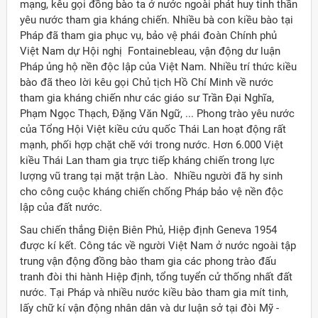
mạng, kêu gọi đồng bào ta ở nước ngoài phát huy tinh thần
yêu nước tham gia kháng chiến. Nhiều bà con kiều bào tại
Pháp đã tham gia phục vụ, bảo vệ phái đoàn Chính phủ
Việt Nam dự Hội nghị Fontainebleau, vận động dư luận
Pháp ủng hộ nền độc lập của Việt Nam. Nhiều trí thức kiều
bào đã theo lời kêu gọi Chủ tịch Hồ Chí Minh về nước
tham gia kháng chiến như các giáo sư Trần Đại Nghĩa,
Phạm Ngọc Thạch, Đặng Văn Ngữ, ... Phong trào yêu nước
của Tổng Hội Việt kiều cứu quốc Thái Lan hoạt động rất
mạnh, phối hợp chặt chẽ với trong nước. Hơn 6.000 Việt
kiều Thái Lan tham gia trực tiếp kháng chiến trong lực
lượng vũ trang tại mặt trận Lào. Nhiều người đã hy sinh
cho công cuộc kháng chiến chống Pháp bảo vệ nền độc
lập của đất nước.
Sau chiến thắng Điện Biên Phủ, Hiệp định Geneva 1954
được kí kết. Công tác về người Việt Nam ở nước ngoài tập
trung vận động đồng bào tham gia các phong trào đấu
ời Việt Nam ở nước ngoài
tranh đòi thi hành Hiệp định, tổng tuyển cử thống nhất đất
nước. Tại Pháp và nhiều nước kiều bào tham gia mít tinh,
lấy chữ kí vận động nhân dân và dư luận sở tại đòi Mỹ -