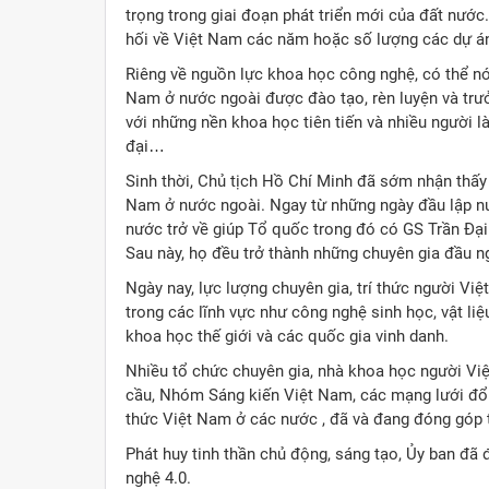
trọng trong giai đoạn phát triển mới của đất nướ
hối về Việt Nam các năm hoặc số lượng các dự án 
Riêng về nguồn lực khoa học công nghệ, có thể nói
Nam ở nước ngoài được đào tạo, rèn luyện và trưở
với những nền khoa học tiên tiến và nhiều người l
đại…
Sinh thời, Chủ tịch Hồ Chí Minh đã sớm nhận thấy
Nam ở nước ngoài. Ngay từ những ngày đầu lập nướ
nước trở về giúp Tổ quốc trong đó có GS Trần Đạ
Sau này, họ đều trở thành những chuyên gia đầu 
Ngày nay, lực lượng chuyên gia, trí thức người Vi
trong các lĩnh vực như công nghệ sinh học, vật li
khoa học thế giới và các quốc gia vinh danh.
Nhiều tổ chức chuyên gia, nhà khoa học người Vi
cầu, Nhóm Sáng kiến Việt Nam, các mạng lưới đổi 
thức Việt Nam ở các nước , đã và đang đóng góp 
Phát huy tinh thần chủ động, sáng tạo, Ủy ban đã
nghệ 4.0.