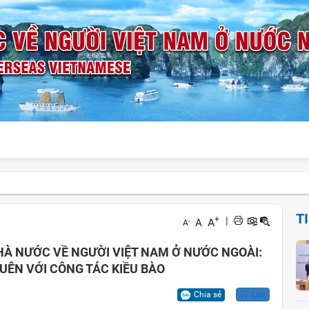
T
+
|
A
A
-
A
HÀ NƯỚC VỀ NGƯỜI VIỆT NAM Ở NƯỚC NGOÀI:
ÊN VỚI CÔNG TÁC KIỀU BÀO
Chia sẻ
Lưu