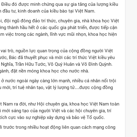
c. Điều đó được minh chứng qua sự gia tăng của lượng kiều
đầu tư, kinh doanh của kiều bào tại Việt Nam.
, đội ngũ đông đảo trí thức, chuyên gia, nhà khoa học Việt
ng thành hầu hết ở các quốc gia phát triển, được tiếp cận
àm việc trong các ngành, lĩnh vực mũi nhọn, khoa học hiện
 vai trò, nguồn lực quan trọng của cộng đồng người Việt
c, Bác đã thuyết phục và mời các trí thức Việt kiều yêu
i Nghĩa, Trần Hữu Tước, Võ Quý Huân và Võ Đình Quỳnh.
ngành, đặt nền móng khoa học cho nước nhà.
ệt ở nước ngoài ngày càng lớn mạnh, nhiều cá nhân nổi trội
ệu mới, trí tuệ nhân tạo, vật lý lượng tử…được cộng đồng
ệt Nam ra đời, như Hội chuyên gia, khoa học Việt Nam toàn
mới sáng tạo của người Việt và các hội chuyên gia, trí
tích cực vào sự nghiệp xây dựng và bảo vệ Tổ quốc.
 đi trước trong nhiều hoạt động liên quan cách mạng công