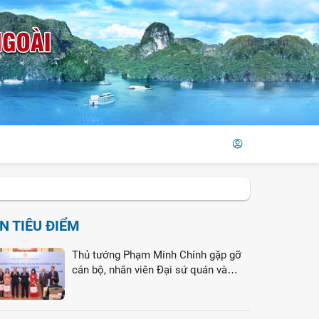
IN TIÊU ĐIỂM
Thủ tướng Phạm Minh Chính gặp gỡ
cán bộ, nhân viên Đại sứ quán và
cộng đồng người Việt Nam tại Liên
bang Nga