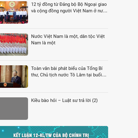
12 tỷ đồng từ Đảng bộ Bộ Ngoại giao
và cộng đồng người Việt Nam ở nước
ngoài gửi tới đồng bào vùng lũ
Nước Việt Nam là một, dân tộc Việt
Nam là một
Toàn văn bài phát biểu của Tổng Bí
thư, Chủ tịch nước Tô Lâm tại buổi
gặp gỡ đại biểu kiều bào dự Hội nghị
VK4
Kiều bào hỏi – Luật sư trả lời (2)