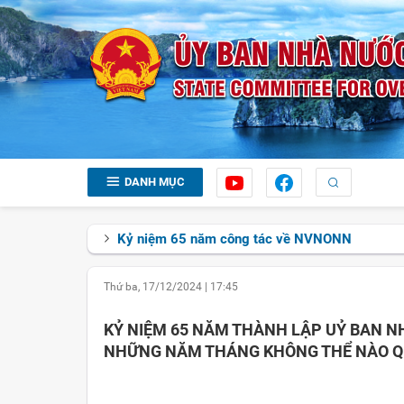
DANH MỤC
Kỷ niệm 65 năm công tác về NVNONN
Thứ ba, 17/12/2024
|
17:45
KỶ NIỆM 65 NĂM THÀNH LẬP UỶ BAN N
NHỮNG NĂM THÁNG KHÔNG THỂ NÀO QU