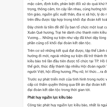
mặc cảm, định kiến, phân biệt đối xử do quá khứ h
trọng, thông cảm, tin cậy lẫn nhau, cùng hướng tớ
tôn giáo, nguồn gốc xuất thân, địa vị xã hội, lý 
trên đều được tập hợp trong khối đại đoàn kết toà
Đây chính là tiền đề để Ủy ban tổ chức một loạt 
Xuân Quê hương, Trại hè dành cho thanh niên kiề
Vương… Những sự kiện như vậy đã khơi dậy lòng yê
phần củng cố khối đại đoàn kết dân tộc.
Trên cơ sở những kết quả đạt được, tập thể Lãnh đ
hướng đi mới, ngoài những sự kiện đã trở thành t
kiều bào trẻ lần đầu tiên được tổ chức tại TP. Hồ
thế giới, thúc đẩy thành lập nhiều Hội đoàn người 
người Việt, hội đồng hương, Phụ nữ, trí thức…ra đ
Trước sự phát triển mới của tình hình trong nước v
cấp có thẩm quyền thông qua Đề án đại đoàn kết 
đại đoàn kết dân tộc trong thời gian tới.
Phát huy nguồn lực kiều bào
Công tác phát huy nguồn lực kiều bào, nhất là ng