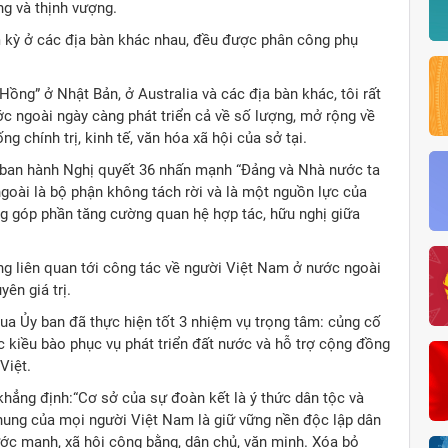
g và thịnh vượng.
 kỳ ở các địa bàn khác nhau, đều được phân công phụ
Hồng” ở Nhật Bản, ở Australia và các địa bàn khác, tôi rất
c ngoài ngày càng phát triển cả về số lượng, mở rộng về
g chính trị, kinh tế, văn hóa xã hội của sở tại.
 ban hành Nghị quyết 36 nhấn mạnh “Đảng và Nhà nước ta
oài là bộ phận không tách rời và là một nguồn lực của
g góp phần tăng cường quan hệ hợp tác, hữu nghị giữa
g liên quan tới công tác về người Việt Nam ở nước ngoài
ên giá trị.
qua Ủy ban đã thực hiện tốt 3 nhiệm vụ trọng tâm: củng cố
c kiều bào phục vụ phát triển đất nước và hỗ trợ cộng đồng
Việt.
khẳng định:“Cơ sở của sự đoàn kết là ý thức dân tộc và
hung của mọi người Việt Nam là giữ vững nền độc lập dân
ước mạnh, xã hội công bằng, dân chủ, văn minh. Xóa bỏ