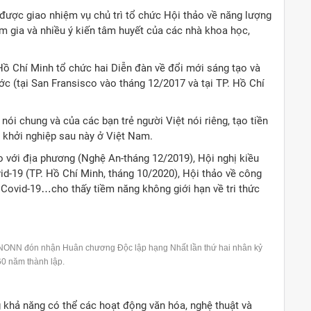
 được giao nhiệm vụ chủ trì tổ chức Hội thảo về năng lượng
am gia và nhiều ý kiến tâm huyết của các nhà khoa học,
ồ Chí Minh tổ chức hai Diễn đàn về đổi mới sáng tạo và
ớc (tại San Fransisco vào tháng 12/2017 và tại TP. Hồ Chí
nói chung và của các bạn trẻ người Việt nói riêng, tạo tiền
i khởi nghiệp sau này ở Việt Nam.
o với địa phương (Nghệ An-tháng 12/2019), Hội nghị kiều
id-19 (TP. Hồ Chí Minh, tháng 10/2020), Hội thảo về công
g Covid-19…cho thấy tiềm năng không giới hạn về tri thức
ONN đón nhận Huân chương Độc lập hạng Nhất lần thứ hai nhân kỷ
0 năm thành lập.
g khả năng có thể các hoạt động văn hóa, nghệ thuật và