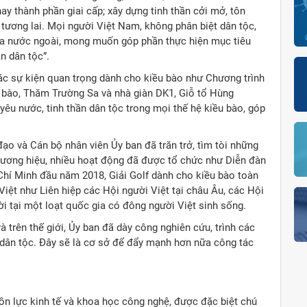
ay thành phần giai cấp; xây dựng tinh thần cởi mở, tôn
i tương lai. Mọi người Việt Nam, không phân biệt dân tộc,
do ra nước ngoài, mong muốn góp phần thực hiện mục tiêu
n dân tộc”.
các sự kiện quan trọng dành cho kiều bào như Chương trình
u bào, Thăm Trường Sa và nhà giàn DK1, Giỗ tổ Hùng
u nước, tinh thần dân tộc trong mọi thế hệ kiều bào, góp
ạo và Cán bộ nhân viên Ủy ban đã trăn trở, tìm tòi những
hương hiệu, nhiều hoạt động đã được tổ chức như Diễn đàn
 Chí Minh đầu năm 2018, Giải Golf dành cho kiều bào toàn
Việt như Liên hiệp các Hội người Việt tại châu Âu, các Hội
ời tại một loạt quốc gia có đông người Việt sinh sống.
à trên thế giới, Ủy ban đã dày công nghiên cứu, trình các
dân tộc. Đây sẽ là cơ sở để đẩy mạnh hơn nữa công tác
uồn lực kinh tế và khoa học công nghệ, được đặc biệt chú