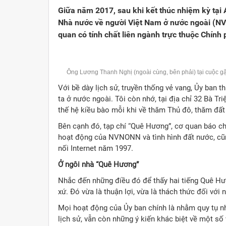
Giữa năm 2017, sau khi kết thúc nhiệm kỳ tại A
Nhà nước về người Việt Nam ở nước ngoài (NVN
quan có tính chất liên ngành trực thuộc Chính
Ông Lương Thanh Nghị (ngoài cùng, bên phải) tại cuộc g
Với bề dày lịch sử, truyền thống vẻ vang, Ủy ban 
ta ở nước ngoài. Tôi còn nhớ, tại địa chỉ 32 Bà Tr
thế hệ kiều bào mỗi khi về thăm Thủ đô, thăm đất
Bên cạnh đó, tạp chí “Quê Hương”, cơ quan báo ch
hoạt động của NVNONN và tình hình đất nước, cũng
nối Internet năm 1997.
Ở ngôi nhà “Quê Hương”
Nhắc đến những điều đó để thấy hai tiếng Quê Hươ
xứ. Đó vừa là thuận lợi, vừa là thách thức đối vớ
Mọi hoạt động của Ủy ban chính là nhằm quy tụ n
lịch sử, vẫn còn những ý kiến khác biệt về một s