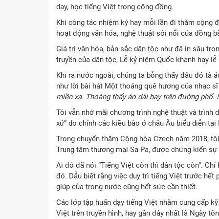
dạy, học tiếng Việt trong cộng đồng.
Khi công tác nhiệm kỳ hay mỗi lần đi thăm cộng đ
hoạt động văn hóa, nghệ thuật sôi nổi của đồng b
Giá trị văn hóa, bản sắc dân tộc như đã in sâu tro
truyền của dân tộc, Lễ kỷ niệm Quốc khánh hay lễ
Khi ra nước ngoài, chúng ta bỗng thấy đâu đó tà á
như lời bài hát Một thoáng quê hương của nhạc sĩ
miền xa. Thoáng thấy áo dài bay trên đường phố. 
Tôi vẫn nhớ mãi chương trình nghệ thuật và trình 
xứ” do chính các kiều bào ở châu Âu biểu diễn t
Trong chuyến thăm Cộng hòa Czech năm 2018, tôi 
Trung tâm thương mại Sa Pa, được chứng kiến sự nh
Ai đó đã nói “Tiếng Việt còn thì dân tộc còn”. Ch
đó. Dẫu biết rằng việc duy trì tiếng Việt trước hết
giúp của trong nước cũng hết sức cần thiết.
Các lớp tập huấn dạy tiếng Việt nhằm cung cấp kỹ
Việt trên truyền hình, hay gần đây nhất là Ngày tô