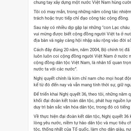
chung tay xây dựng một nước Việt Nam hùng cườn
Tôi có may mắn, trong những năm công tác nhiệm
trách hoặc trực tiếp chỉ đạo công tác cộng đồng.
Sau này có nhiều dịp gặp lại những “con Lạc cháu 
vui mừng được biết cộng đồng người Việt ta ở nướ
địa bàn và ngày càng hội nhập sâu rộng vào đời sốn
Cách đây đúng 20 năm, năm 2004, Bộ chính trị đã
luôn luôn coi cộng đồng người Việt Nam ở nước ng
cộng đồng dân tộc Việt Nam, là nhân tố quan trọn
nước ta với các nước”.
Nghị quyết chính là kim chỉ nam cho mọi hoạt độn
kể từ đó đến nay và vẫn mang tính thời sự, giữ nguy
Để triển khai Nghị quyết 36, theo tôi, những năm 
khối đại đoàn kết toàn dân tộc, phát huy nguồn lự
duy trì bản sắc văn hóa dân tộc, trong đó có tiếng 
Về thực hiện đại đoàn kết dân tộc, Nghị quyết 36 
lòng yêu nước, niềm tự hào dân tộc và mục tiêu c
tộc, thống nhất của Tổ quốc, làm cho dân giàu, n