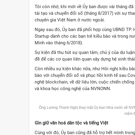
Tôi còn nhớ, khi mới về Ủy ban được vài tháng đã
tái tạo và chuyển đổi số (tháng 8/2017) với sự th
chuyên gia Việt Nam ở nước ngoài.
Ngay sau đó, Ủy ban đã phối hợp cùng UBND TP. H
Startup dành cho các bạn trẻ kiều bào và trong nư
Minh vào tháng 6/2018).
Sự kiện đã thu hút sự quan tâm, chú ý của dư luận 
đề để các cơ quan liên quan xây dựng hệ sinh thá
Còn nhiều sự kiện khác nữa, như Hôi nghị kiều bà
bào với chuyển đổi số và phục hồi kinh tế sau Cov
nghệ blockchain, về dữ liệu lớn, cuộc chiến chốn
và khoa học công nghệ của NVNONN.
Ông Lương Thanh Nghị thay mặt Ủy ban Nhà nước về NVN
niệm 6
Gìn giữ văn hoá dân tộc và tiếng Việt
Cùng với đó, Ủy ban cũng đã hỗ trợ hết mình tron