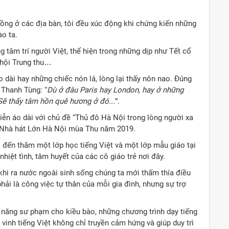
ồng ở các địa bàn, tôi đều xúc động khi chứng kiến những
ào ta.
ng tâm trí người Việt, thể hiện trong những dịp như Tết cổ
 hội Trung thu…
o dài hay những chiếc nón lá, lòng lại thấy nôn nao. Đúng
 Thanh Tùng: “
Dù
ở đâu Paris hay London, hay ở những
Sẽ thấy tâm hồn quê hương ở đó...
”.
diễn áo dài với chủ đề “Thủ đô Hà Nội trong lòng người xa
ại Nhà hát Lớn Hà Nội mùa Thu năm 2019.
đến thăm một lớp học tiếng Việt và một lớp mẫu giáo tại
iệt tình, tâm huyết của các cô giáo trẻ nơi đây.
ỉ khi ra nước ngoài sinh sống chúng ta mới thấm thía điều
 phải là công việc tự thân của mỗi gia đình, nhưng sự trợ
 năng sư phạm cho kiều bào, những chương trình dạy tiếng
n vinh tiếng Việt không chỉ truyền cảm hứng và giúp duy trì