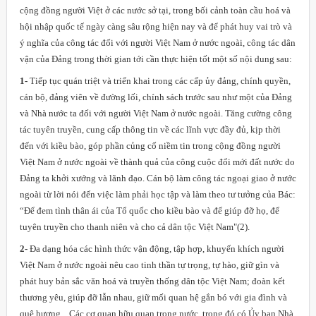
cộng đồng người Việt ở các nước sở tại, trong bối cảnh toàn cầu hoá và
hội nhập quốc tế ngày càng sâu rộng hiện nay và để phát huy vai trò và
ý nghĩa của công tác đối với người Việt Nam ở nước ngoài, công tác dân
vận của Đảng trong thời gian tới cần thực hiện tốt một số nội dung sau:
1-
Tiếp tục quán triệt và triển khai trong các cấp ủy đảng, chính quyền,
cán bộ, đảng viên về đường lối, chính sách trước sau như một của Đảng
và Nhà nước ta đối với người Việt
Nam
ở nước ngoài. Tăng cường công
tác tuyên truyền, cung cấp thông tin về các lĩnh vực đầy đủ, kịp thời
đến với kiều bào, góp phần củng cố niềm tin trong cộng đồng người
Việt Nam ở nước ngoài về thành quả của công cuộc đổi mới đất nước do
Đảng ta khởi xướng và lãnh đạo. Cán bộ làm công tác ngoại giao ở nước
ngoài từ lời nói đến việc làm phải học tập và làm theo tư tưởng của Bác:
“Để đem tình thân ái của Tổ quốc cho kiều bào và để giúp đỡ họ, để
tuyên truyền cho thanh niên và cho cả dân tộc Việt
Nam
"(2).
2-
Đa dạng hóa các hình thức vận động, tập hợp, khuyến khích người
Việt Nam ở nước ngoài nêu cao tinh thần tự trọng, tự hào, giữ gìn và
phát huy bản sắc văn hoá và truyền thống dân tộc Việt Nam; đoàn kết
thương yêu, giúp đỡ lẫn nhau, giữ mối quan hệ gắn bó với gia đình và
quê hương... Các cơ quan hữu quan trong nước, trong đó có Ủy ban Nhà