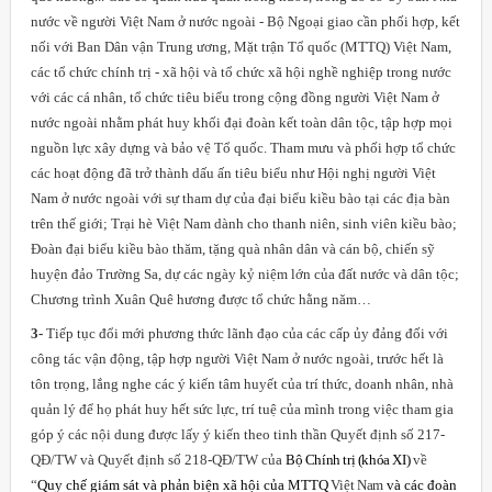
nước về người Việt Nam ở nước ngoài - Bộ Ngoại giao cần phối hợp, kết
nối với Ban Dân vận Trung ương, Mặt trận Tổ quốc (MTTQ) Việt Nam,
các tổ chức chính trị - xã hội và tổ chức xã hội nghề nghiệp trong nước
với các cá nhân, tổ chức tiêu biểu trong cộng đồng người Việt Nam ở
nước ngoài nhằm phát huy khối đại đoàn kết toàn dân tộc, tập hợp mọi
nguồn lực xây dựng và bảo vệ Tổ quốc. Tham mưu và phối hợp tổ chức
các hoạt động đã trở thành dấu ấn tiêu biểu như Hội nghị người Việt
Nam ở nước ngoài với sự tham dự của đại biểu kiều bào tại các địa bàn
trên thế giới; Trại hè Việt Nam dành cho thanh niên, sinh viên kiều bào;
Đoàn đại biểu kiều bào thăm, tặng quà nhân dân và cán bộ, chiến sỹ
huyện đảo Trường Sa, dự các ngày kỷ niệm lớn của đất nước và dân tộc;
Chương trình Xuân Quê hương được tổ chức hằng năm…
3-
Tiếp tục đổi mới phương thức lãnh đạo của các cấp ủy đảng đối với
công tác vận động, tập hợp người Việt Nam ở nước ngoài, trước hết là
tôn trọng, lắng nghe các ý kiến tâm huyết của trí thức, doanh nhân, nhà
quản lý để họ phát huy hết sức lực, trí tuệ của mình trong việc tham gia
góp ý các nội dung được lấy ý kiến theo tinh thần Quyết định số 217-
QĐ/TW và Quyết định số 218-QĐ/TW của
Bộ Chính trị (khóa XI)
về
“
Q
uy chế giám sát và phản biện xã hội của MTTQ
Việt Nam
và các đoàn