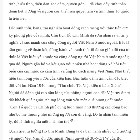
tinh, biểu tình, diễn đàn, tọa đàm, quyên góp… đã khơi dậy tinh thần
đoàn kết, hướng về nguồn cội, thể hiện quyết tâm và tinh thần Tổ quốc
là trên hết.
Lúc sinh thời, bằng trải nghiệm hoạt động cách mạng với thực tiễn cực
kỳ phong phú của mình, Chủ tịch Hồ Chí Minh đã sớm nhận ra vị trí, ý
nghĩa và sức mạnh của cộng đồng người Việt Nam ở nước ngoài. Bác là
tấm gương về đoàn kết, đồng hành và tranh thủ tối đa sự giúp đỡ của trí
thức là Việt kiều yêu nước và cộng đồng người Việt Nam ở nước ngoài;
qua đó, Người gắn bó và kết giao với nhiều nhà hoạt động xã hội tiêu
biểu của các nước có cảm tình và ủng hộ cách mạng Việt Nam. Nhờ thấu
hiểu tấm lòng yêu nước của kiều bào, Bác luôn dành tình cảm đặc biệt
đối với họ. Năm 1946, trong “Thư chúc Tết Việt kiều ở Lào, Xiêm”,
Người đã đánh giá cao tấm lòng của những người con đất Việt tuy ở nơi
đất khách quê người, nhưng lòng vẫn yêu mến quê hương đất nước:
"Còn Tổ quốc và Chính phủ cũng luôn luôn nhớ thương các đồng bào,
như bố mẹ thương nhớ những người con đi vắng. Đó là nhân tâm thiên
(1)
lý, đó là tình nghĩa một nhà như thế"
.
Quán triệt tư tưởng Hồ Chí Minh, Đảng ta đã ban hành nhiều chủ trương
về người Việt
Nam
ở nước ngoài. Nghị quyết số 36-NQ/TW của Bộ