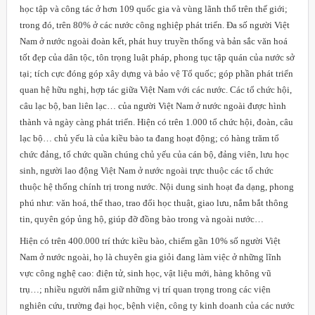
học tập và công tác ở hơn 109 quốc gia và vùng lãnh thổ trên thế giới;
trong đó, trên 80% ở các nước công nghiệp phát triển. Đa số người Việt
Nam ở nước ngoài đoàn kết, phát huy truyền thống và bản sắc văn hoá
tốt đẹp của dân tộc, tôn trọng luật pháp, phong tục tập quán của nước sở
tại; tích cực đóng góp xây dựng và bảo vệ Tổ quốc; góp phần phát triển
quan hệ hữu nghị, hợp tác giữa Việt Nam với các nước. Các tổ chức hội,
câu lạc bộ, ban liên lạc… của người Việt
Nam
ở nước ngoài được hình
thành và ngày càng phát triển. Hiện có trên 1.000 tổ chức hội, đoàn, câu
lạc bộ… chủ yếu là của kiều bào ta đang hoạt động; có hàng trăm tổ
chức đảng, tổ chức quần chúng chủ yếu của cán bộ, đảng viên, lưu học
sinh, người lao động Việt Nam ở nước ngoài trực thuộc các tổ chức
thuộc hệ thống chính trị trong nước. Nội dung sinh hoạt đa dạng, phong
phú như: văn hoá, thể thao, trao đổi học thuật, giao lưu, nắm bắt thông
tin, quyên góp ủng hộ, giúp đỡ đồng bào trong và ngoài nước…
Hiện có trên 400.000 trí thức kiều bào, chiếm gần 10% số người Việt
Nam ở nước ngoài, họ là chuyên gia giỏi đang làm việc ở những lĩnh
vực công nghệ cao: điện tử, sinh học, vật liệu mới, hàng không vũ
trụ…; nhiều người nắm giữ những vị trí quan trọng trong các viện
nghiên cứu, trường đại học, bệnh viện, công ty kinh doanh của các nước