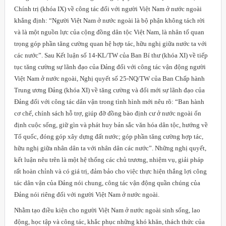
Chính trị (khóa IX) về công tác đối với người Việt Nam ở nước ngoài
khẳng định: “Người Việt Nam ở nước ngoài là bộ phận không tách rời
và là một nguồn lực của cộng đồng dân tộc Việt Nam, là nhân tố quan
trọng góp phần tăng cường quan hệ hợp tác, hữu nghị giữa nước ta với
các nước”. Sau Kết luận số 14-KL/TW của Ban Bí thư (khóa XI) về tiếp
tục tăng cường sự lãnh đạo của Đảng đối với công tác vận động người
Việt Nam ở nước ngoài, Nghị quyết số 25-NQ/TW của Ban Chấp hành
Trung ương Đảng (khóa XI) về tăng cường và đổi mới sự lãnh đạo của
Đảng đối với công tác dân vận trong tình hình mới nêu rõ: “Ban hành
cơ chế, chính sách hỗ trợ, giúp đỡ đồng bào định cư ở nước ngoài ổn
định cuộc sống, giữ gìn và phát huy bản sắc văn hóa dân tộc, hướng về
Tổ quốc, đóng góp xây dựng đất nước; góp phần tăng cường hợp tác,
hữu nghị giữa nhân dân ta với nhân dân các nước”. Những nghị quyết,
kết luận nêu trên là một hệ thống các chủ trương, nhiệm vụ, giải pháp
rất hoàn chỉnh và có giá trị, đảm bảo cho việc thực hiện thắng lợi công
tác dân vận của Đảng nói chung, công tác vận động quần chúng của
Đảng nói riêng đối với người Việt
Nam
ở nước ngoài.
Nhằm tạo điều kiện cho người Việt Nam ở nước ngoài sinh sống, lao
động, học tập và công tác, khắc phục những khó khăn, thách thức của