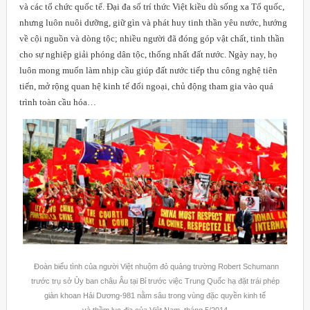
và các tổ chức quốc tế. Đại đa số trí thức Việt kiều dù sống xa Tổ quốc,
nhưng luôn nuôi dưỡng, giữ gìn và phát huy tinh thần yêu nước, hướng
về cội nguồn và dòng tộc; nhiều người đã đóng góp vật chất, tinh thần
cho sự nghiệp giải phóng dân tộc, thống nhất đất nước. Ngày nay, họ
luôn mong muốn làm nhịp cầu giúp đất nước tiếp thu công nghệ tiên
tiến, mở rộng quan hệ kinh tế đối ngoại, chủ động tham gia vào quá
trình toàn cầu hóa…
Đoàn biểu tình của người Việt nhuộm đỏ quảng trường Robert Schumann
trước trụ sở Ủy ban châu Âu tại Bỉ trước việc Trung Quốc hạ đặt trái phép
giàn khoan Hải Dương-981 nằm sâu trong vùng đặc quyền kinh tế
và thềm lục địa của Việt Nam, tháng 5/2014