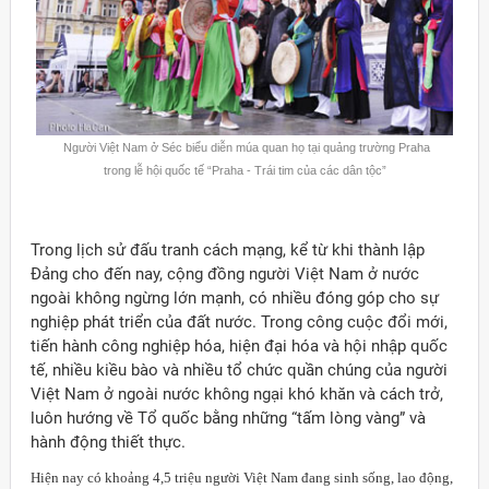
Người Việt Nam ở Séc biểu diễn múa quan họ tại quảng trường Praha
trong lễ hội quốc tế “Praha - Trái tim của các dân tộc”
Trong lịch sử đấu tranh cách mạng, kể từ khi thành lập
Đảng cho đến nay, cộng đồng người Việt Nam ở nước
ngoài không ngừng lớn mạnh, có nhiều đóng góp cho sự
nghiệp phát triển của đất nước. Trong công cuộc đổi mới,
tiến hành công nghiệp hóa, hiện đại hóa và hội nhập quốc
tế, nhiều kiều bào và nhiều tổ chức quần chúng của người
Việt Nam ở ngoài nước không ngại khó khăn và cách trở,
luôn hướng về Tổ quốc bằng những “tấm lòng vàng” và
ời Việt Nam ở nước ngoài
hành động thiết thực.
H
iện nay có khoảng 4,5 triệu người Việt Nam đang sinh sống, lao động,