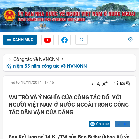
DANH MỤC
Công tác về NVNONN
Kỷ niệm 55 năm công tác về NVNONN
Thứ tư, 19/11/2014
|
17:15
+
|
A
A
-
A
VAI TRÒ VÀ Ý NGHĨA CỦA CÔNG TÁC ĐỐI VỚI
NGƯỜI VIỆT NAM Ở NƯỚC NGOÀI TRONG CÔNG
TÁC DÂN VẬN CỦA ĐẢNG
Chia sẻ
Lưu
Sau Kết luận số 14-KL/TW của Ban Bí thư (khóa XI) về