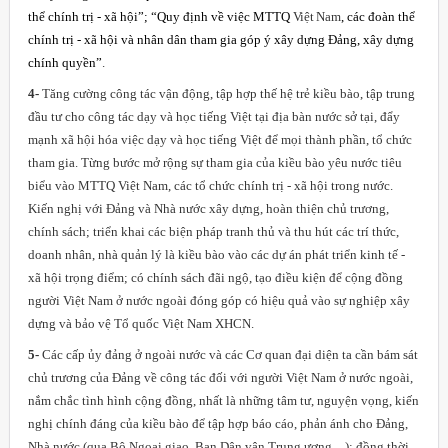
thể chính trị - xã hội”; “Quy định về việc MTTQ
Việt Nam
, các đoàn thể
chính trị - xã hội và nhân dân tham gia góp ý xây dựng Đảng, xây dựng
chính quyền”
.
4-
Tăng cường công tác vận động, tập hợp thế hệ trẻ kiều bào, tập trung
đầu tư cho công tác dạy và học tiếng Việt tại địa bàn nước sở tại, đẩy
mạnh xã hội hóa việc dạy và học tiếng Việt để mọi thành phần, tổ chức
tham gia. Từng bước mở rộng sự tham gia của kiều bào yêu nước tiêu
biểu vào MTTQ Việt
Nam
, các tổ chức chính trị - xã hội trong nước.
Kiến nghị với Đảng và Nhà nước xây dựng, hoàn thiện chủ trương,
chính sách; triển khai các biện pháp tranh thủ và thu hút các trí thức,
doanh nhân, nhà quản lý là kiều bào vào các dự án phát triển kinh tế -
xã hội trọng điểm; có chính sách đãi ngộ, tạo điều kiện để cộng đồng
người Việt Nam ở nước ngoài đóng góp có hiệu quả vào sự nghiệp xây
dựng và bảo vệ Tổ quốc Việt Nam XHCN.
5-
Các cấp ủy đảng ở ngoài nước và các Cơ quan đại diện ta cần bám sát
chủ trương của Đảng về công tác đối với người Việt Nam ở nước ngoài,
nắm chắc tình hình cộng đồng, nhất là những tâm tư, nguyện vọng, kiến
nghị chính đáng của kiều bào để tập hợp báo cáo, phản ánh cho Đảng,
Nhà nước (qua Bộ Ngoại giao, Ban Dân vận Trung ương…); đồng thời