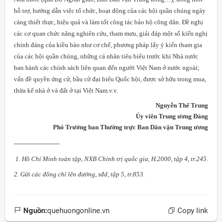
hỗ trợ, hướng dẫn việc tổ chức, hoạt động của các hội quần chúng ngày
càng thiết thực, hiệu quả và làm tốt công tác bảo hộ công dân. Đề nghị
các cơ quan chức năng nghiên cứu, tham mưu, giải đáp một số kiến nghị
chính đáng của kiều bào như cơ chế, phương pháp lấy ý kiến tham gia
của các hội quần chúng, những cá nhân tiêu biểu trước khi Nhà nước
ban hành các chính sách liên quan đến người Việt Nam ở nước ngoài;
vấn đề quyền ứng cử, bầu cử đại biểu Quốc hội, được sở hữu trong mua,
thừa kế nhà ở và đất ở tại Việt Nam.v.v.
Nguyễn Thế Trung
Ủy viên Trung ương Đảng
Phó Trưởng ban Thường trực Ban Dân vận Trung ương
-----------------------
1. Hồ Chí Minh toàn tập, NXB Chính trị quốc gia, H.2000, tập 4, tr.245.
2. Gửi các đồng chí lên đường, sđd, tập 5, tr.853.
Nguồn:
quehuongonline.vn
Copy link