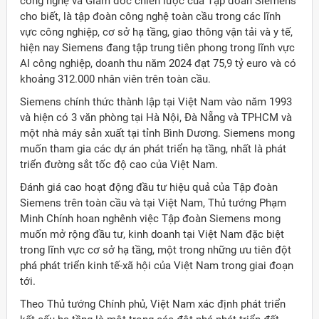
công nghệ và Giám đốc chiến lược của Tập đoàn Siemens
cho biết, là tập đoàn công nghệ toàn cầu trong các lĩnh
vực công nghiệp, cơ sở hạ tầng, giao thông vận tải và y tế,
hiện nay Siemens đang tập trung tiên phong trong lĩnh vực
AI công nghiệp, doanh thu năm 2024 đạt 75,9 tỷ euro và có
khoảng 312.000 nhân viên trên toàn cầu.
Siemens chính thức thành lập tại Việt Nam vào năm 1993
và hiện có 3 văn phòng tại Hà Nội, Đà Nẵng và TPHCM và
một nhà máy sản xuất tại tỉnh Bình Dương. Siemens mong
muốn tham gia các dự án phát triển hạ tầng, nhất là phát
triển đường sắt tốc độ cao của Việt Nam.
Đánh giá cao hoạt động đầu tư hiệu quả của Tập đoàn
Siemens trên toàn cầu và tại Việt Nam, Thủ tướng Phạm
Minh Chính hoan nghênh việc Tập đoàn Siemens mong
muốn mở rộng đầu tư, kinh doanh tại Việt Nam đặc biệt
trong lĩnh vực cơ sở hạ tầng, một trong những ưu tiên đột
phá phát triển kinh tế-xã hội của Việt Nam trong giai đoạn
ời Việt Nam ở nước ngoài
tới.
Theo Thủ tướng Chính phủ, Việt Nam xác định phát triển