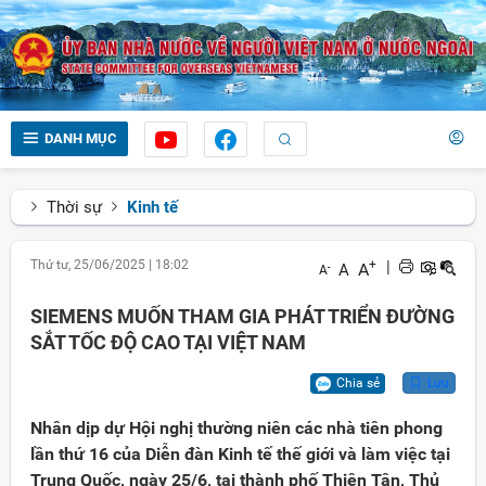
DANH MỤC
Thời sự
Kinh tế
Thứ tư, 25/06/2025
|
18:02
+
|
A
A
-
A
SIEMENS MUỐN THAM GIA PHÁT TRIỂN ĐƯỜNG
SẮT TỐC ĐỘ CAO TẠI VIỆT NAM
Chia sẻ
Lưu
Nhân dịp dự Hội nghị thường niên các nhà tiên phong
lần thứ 16 của Diễn đàn Kinh tế thế giới và làm việc tại
Trung Quốc, ngày 25/6, tại thành phố Thiên Tân, Thủ