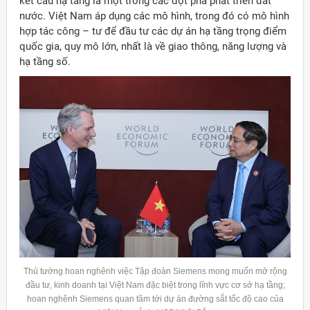
kết cấu hạ tầng là một trong các đột phá phát triển đất
nước. Việt Nam áp dụng các mô hình, trong đó có mô hình
hợp tác công – tư để đầu tư các dự án hạ tầng trọng điểm
quốc gia, quy mô lớn, nhất là về giao thông, năng lượng và
hạ tầng số.
Thủ tướng hoan nghênh việc Tập đoàn
Siemens
mong muốn mở rộng
đầu tư, kinh doanh tại Việt Nam đặc biệt trong lĩnh vực cơ sở hạ tầng;
hoan nghênh
Siemens
quan tâm tới dự án đường sắt tốc độ cao của