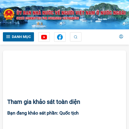
DANH MỤC
Khảo sát toàn diện ý kiến người Việt Nam
định cư ở nước ngoài
về quy định pháp luật và thủ tục hành
chính liên quan
Tham gia khảo sát toàn diện
Bạn đang khảo sát phần: Quốc tịch