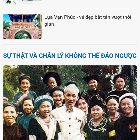
Lụa Vạn Phúc - vẻ đẹp bất tận vượt thời
gian
SỰ THẬT VÀ CHÂN LÝ KHÔNG THỂ ĐẢO NGƯỢC