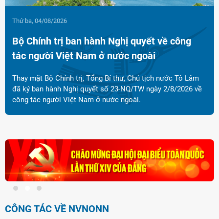
Thứ hai, 03/08/2026
Khai mạc Hội nghị Ngoại giao lần thứ 33:
Tổng Bí thư, Chủ tịch nước Tô Lâm dự 'ngày
hội' đối ngoại đầu tiên trong kỷ nguyên mới
Sáng 1/8, tại Hà Nội đã diễn ra lễ Khai mạc Hội nghị Ngoại
giao lần thứ 33 với chủ đề "Phát huy vai trò tiên phong và
thực hiện nhiệm vụ trọng yếu, thường xuyên của đối ngoại
Việt Nam trong kỷ nguyên mới.
Đảng
CÔNG TÁC VỀ NVNONN