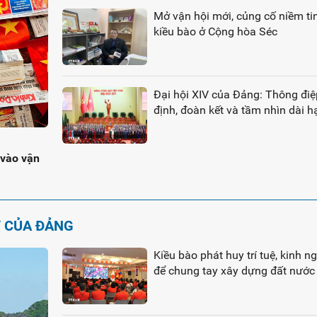
Mở vận hội mới, củng cố niềm ti
kiều bào ở Cộng hòa Séc
Đại hội XIV của Đảng: Thông điệ
định, đoàn kết và tầm nhìn dài h
 vào vận
V CỦA ĐẢNG
Kiều bào phát huy trí tuệ, kinh 
để chung tay xây dựng đất nước