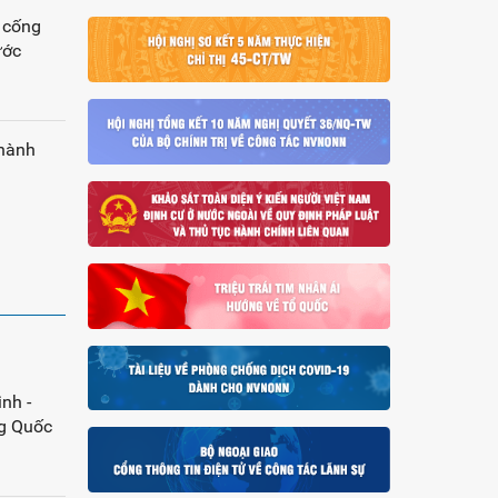
g cống
ước
 hành
nh -
ng Quốc