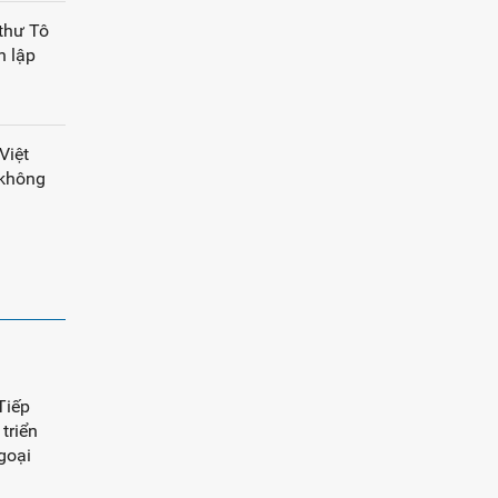
thư Tô
h lập
Việt
 không
Tiếp
 triển
goại