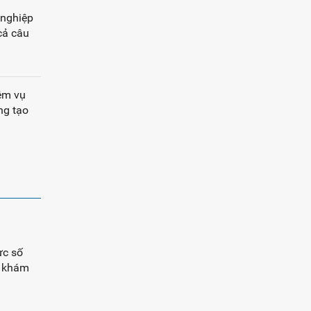
 nghiệp
cả câu
iệm vụ
ng tạo
ực số
h khám