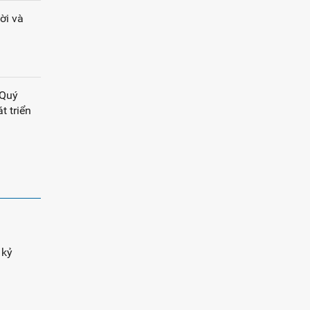
ời và
 Quý
t triển
 kỷ