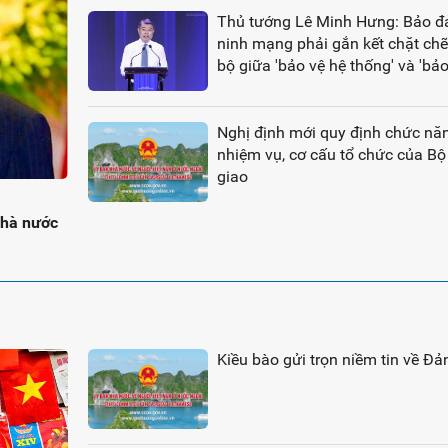
Thủ tướng Lê Minh Hưng: Bảo 
ninh mạng phải gắn kết chặt chẽ
bộ giữa 'bảo vệ hệ thống' và 'bả
người'*
Nghị định mới quy định chức nă
nhiệm vụ, cơ cấu tổ chức của Bộ
giao
Nhà nước
Kiều bào gửi trọn niềm tin về Đả