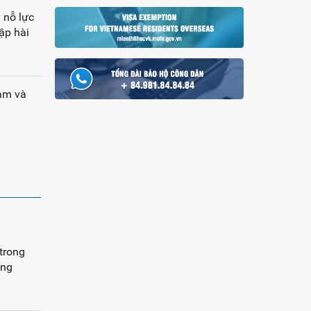
 nỗ lực
ập hài
am và
trong
ung