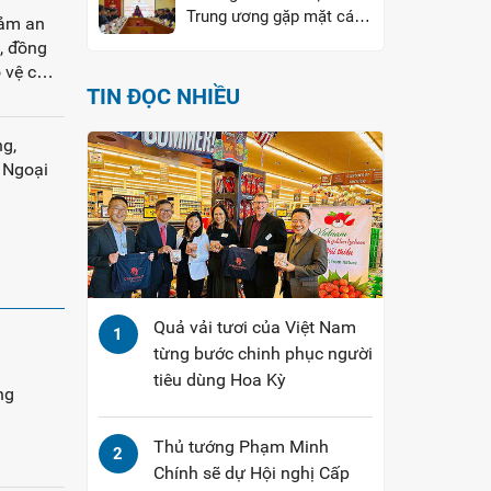
Trung ương gặp mặt các
đảm an
Trưởng cơ quan đại diện
, đồng
VN ở nước ngoài
o vệ con
TIN ĐỌC NHIỀU
ng,
 Ngoại
Quả vải tươi của Việt Nam
1
từng bước chinh phục người
tiêu dùng Hoa Kỳ
ng
Thủ tướng Phạm Minh
2
Chính sẽ dự Hội nghị Cấp