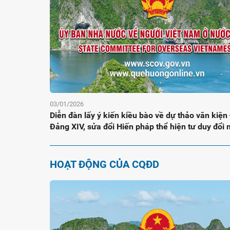
03/01/2026
Diễn đàn lấy ý kiến kiều bào về dự thảo văn kiện 
Đảng XIV, sửa đổi Hiến pháp thể hiện tư duy đổi 
đoàn kết dân tộc
HOẠT ĐỘNG CỦA CQĐD