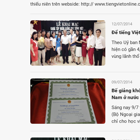
thiếu niên trên webside: http:// www.tiengvietonline.
12/07/2014
Để tiếng Việ
Theo Uỷ ban 
hiện có gần 4
vùng lãnh thổ 
09/07/2014
Bế giảng khó
Nam ở nước 
Sáng nay 9/7
(Bộ Ngoại gia
chỉ cho học v