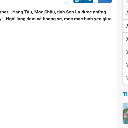
Chia sẻ
Lưu
ội
iển văn hóa
Vui cười
ernet...Hang Táu, Mộc Châu, tỉnh Sơn La được những
ể đảo ngược
thích thành ngữ - tục ngữ
Ca dao tục ngữ
hủy”. Ngôi làng đậm vẻ hoang sơ, mộc mạc bình yên giữa
sử giai thoại
Giai thoại Việt Nam
ọc tinh hoa
Tiểu thuyết
T