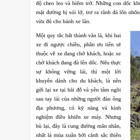
độ cheo leo và hiểm trở. Những con dốc khi
mặt đường bị xói lở, trơ ra rãnh đá lổn nhổn,
vừa đủ cho bánh xe lăn.
Một quy tắc bất thành văn là, khi hai
xe đi ngược chiều, phần ưu tiên sẽ
thuộc về xe đang chở khách, hoặc xe
chở khách đang đà lên dốc. Nếu thực
sự không vững lái, thì một lời
khuyên dành cho du khách, là nên
gửi lại xe tại bãi đỗ và yên tâm ngồi
sau tay lái của những người đàn ông
địa phương, có kỹ năng và kinh
nghiệm điều khiển xe máy.
Nhưng
bù lại, đây là cung đường mãn nhãn,
nhất là mùa xuân bởi cảnh sắc thiên