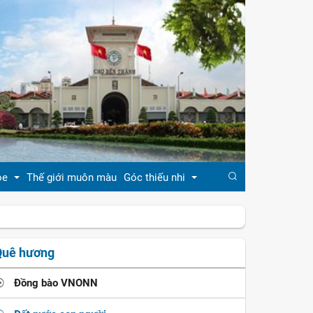
ỏe
Thế giới muôn màu
Góc thiếu nhi
đẹp
Truyện cổ tích
Quê hương
khỏe
Ca dao - tục ngữ
Đồng bào VNONN
ẹp
Đồng dao