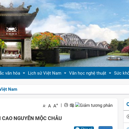
ắc văn hóa
Lịch sử Việt Nam
Văn học nghệ thuật
Sức kh
Việt Nam
 thiệu bản sắc văn hóa
Tóm tắt biên niên sử VN
Tản văn
Sống 
+
|
A
A
-
A
hóa tín ngưỡng
Việt Nam sử lược
Truyện ngắn
Sống 
ÊN CAO NGUYÊN MỘC CHÂU
g vị quê nhà
Hoàng thành Thăng Long
Trang thơ
Làm đ