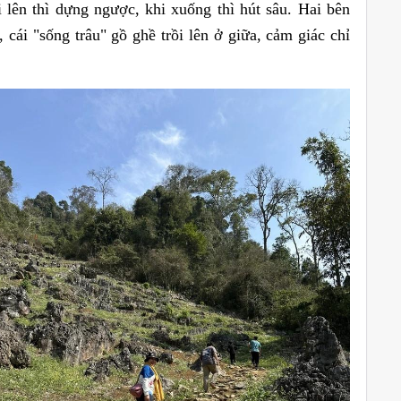
 lên thì dựng ngược, khi xuống thì hút sâu. Hai bên
 cái "sống trâu" gồ ghề trồi lên ở giữa, cảm giác chỉ