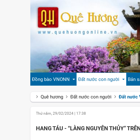
Đồng bào VNONN
Đất nước con người
Bản s
Quê hương
Đất nước con người
Đất nước 
Tin cộng đồng
Đất nước Việt Nam
Giới
Thứ năm, 29/02/2024
|
17:38
Đời sống
Tự hào quê hương Việt Nam
Văn 
HANG TÁU - “LÀNG NGUYÊN THỦY” TR
Gương mặt
Con người Việt Nam
Hươn