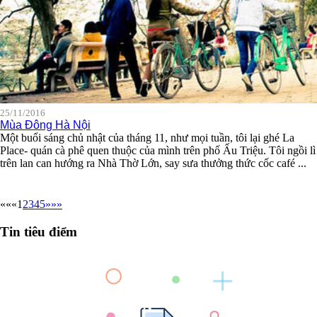
25/11/2016
Mùa Đông Hà Nội
Một buổi sáng chủ nhật của tháng 11, như mọi tuần, tôi lại ghé La
Place- quán cà phê quen thuộc của mình trên phố Ấu Triệu. Tôi ngồi lì
trên lan can hướng ra Nhà Thờ Lớn, say sưa thưởng thức cốc café ...
««
«
1
2
3
4
5
»
»»
Tin tiêu điểm