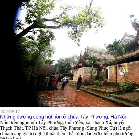
10/05/2017
Những đường cong hút hồn ở chùa Tây Phương, Hà Nội
Nằm trên ngọn núi Tây Phương, thôn Yên, xã Thạch Xá, huyện
Thạch Thất, TP Hà Nội, chùa Tây Phương (Sùng Phúc Tự) là ngôi
chùa mang giá trị nghệ thuật điêu khắc độc đáo với nhiều pho tượng