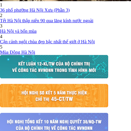
1
36 phố phường Hà Nội Xưa (Phần 3)
2
Tết Hà Nội thập niên 90 qua lăng kính nước ngoài
3
Hà Nội và bốn mùa
4
Cận cảnh ngôi chùa đẹp bậc nhất thế giới ở Hà Nội
5
Mùa Đông Hà Nội