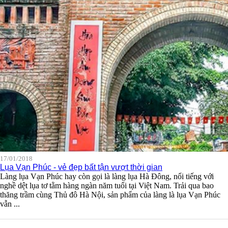
17/01/2018
Lụa Vạn Phúc - vẻ đẹp bất tận vượt thời gian
Làng lụa Vạn Phúc hay còn gọi là làng lụa Hà Đông, nổi tiếng với
nghề dệt lụa tơ tằm hàng ngàn năm tuổi tại Việt Nam. Trải qua bao
thăng trầm cùng Thủ đô Hà Nội, sản phẩm của làng là lụa Vạn Phúc
vẫn ...