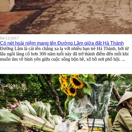
04/12/2017
Có nét hoài niệm mang tên Đường Lâm giữa đất Hà Thành
Đường Lâm là cái tên chẳng xa lạ với nhiều bạn trẻ Hà Thành, bởi từ
lâu ngôi làng cổ hơn 300 năm tuổi này đã trở thành điểm đến mỗi khi
muốn tìm về bình yên giữa cuộc sống bộn bề, xô bồ nơi phố hội. ...