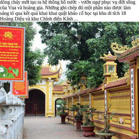
dòng chảy mới tạo ra hệ thống hồ nước - vườn ngự phục vụ đời sống
của Vua và hoàng gia. Những ghi chép đó một phần nào được làm
sáng tỏ qua kết quả khai khai quật khảo cổ học tại khu di tích 18
Hoàng Diệu và khu Chính điện Kính ...