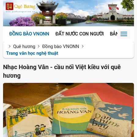
ĐỒNG BÀO VNONN
ĐẤT NƯỚC CON NGƯỜI
BẢN SẮC VĂ
Toggl
naviga
Quê hương
Đồng bào VNONN
Trang văn học nghệ thuật
Nhạc Hoàng Vân - cầu nối Việt kiều với quê
hương