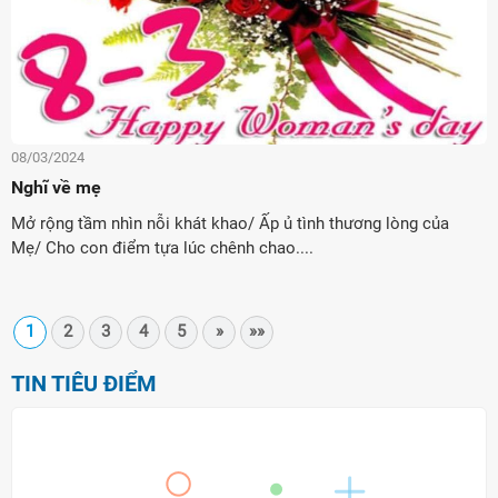
08/03/2024
Nghĩ về mẹ
Mở rộng tầm nhìn nỗi khát khao/ Ấp ủ tình thương lòng của
Mẹ/ Cho con điểm tựa lúc chênh chao....
1
2
3
4
5
»
»»
TIN TIÊU ĐIỂM