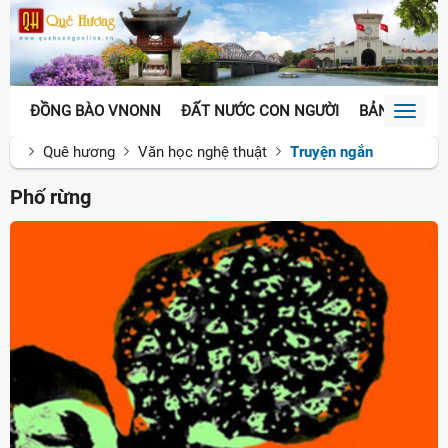
ĐỒNG BÀO VNONN
ĐẤT NƯỚC CON NGƯỜI
BẢN SẮC VĂ
Toggl
naviga
Quê hương
Văn học nghệ thuật
Truyện ngắn
Phố rừng