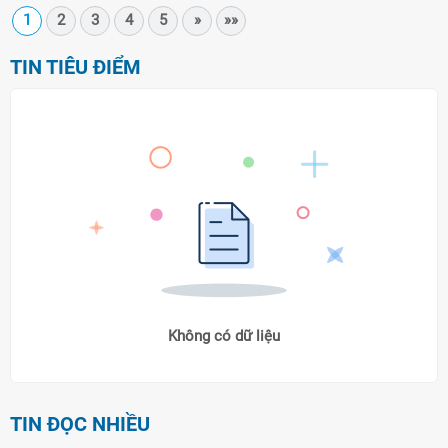
1
2
3
4
5
»
»»
TIN TIÊU ĐIỂM
Không có dữ liệu
TIN ĐỌC NHIỀU