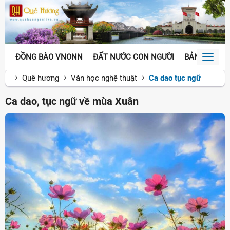
ĐỒNG BÀO VNONN
ĐẤT NƯỚC CON NGƯỜI
BẢN SẮC VĂ
Toggl
naviga
Quê hương
Văn học nghệ thuật
Ca dao tục ngữ
Ca dao, tục ngữ về mùa Xuân