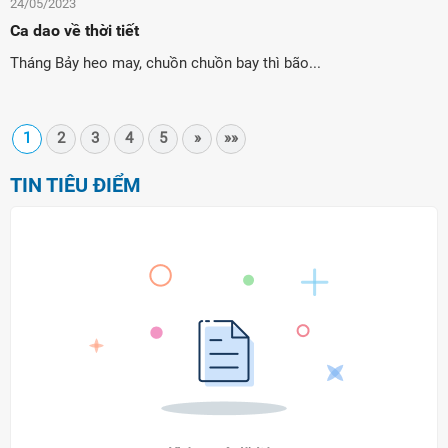
24/05/2023
Ca dao về thời tiết
Tháng Bảy heo may, chuồn chuồn bay thì bão...
1
2
3
4
5
»
»»
TIN TIÊU ĐIỂM