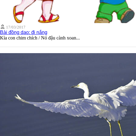
17/03/2017
Bài đồng dao: đi nắng
Kìa con chim chích / Nó đậu cành xoan...