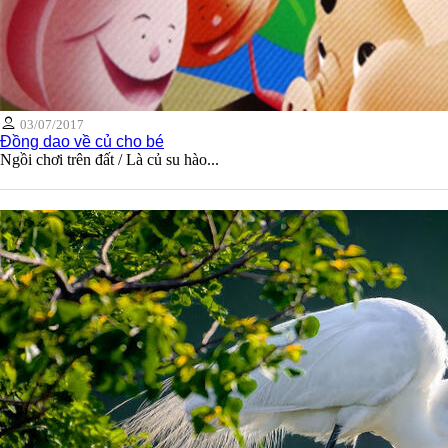
03/07/2017
Đồng dao về củ cho bé
Ngồi chơi trên đất / Là củ su hào...