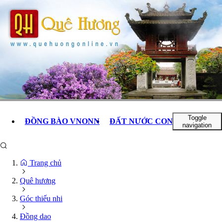
 Tổ
Toggle
ĐỒNG BÀO VNONN
ĐẤT NƯỚC CON NGƯỜI
B
navigation
i
ảo
Trang chủ
Quê hương
Góc thiếu nhi
Đồng dao