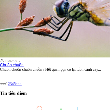
17/02/2017
Chuồn chuồn
Chuồn chuổn chuồn chuồn / Hết qua ngọn cỏ lại luồn cành cây...
««
«
1
2
3
4
5
»
»»
Tin tiêu điểm