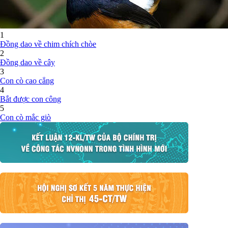
1
Đồng dao về chim chích chòe
2
Đồng dao về cây
3
Con cò cao cẳng
4
Bắt được con công
5
Con cò mắc giò