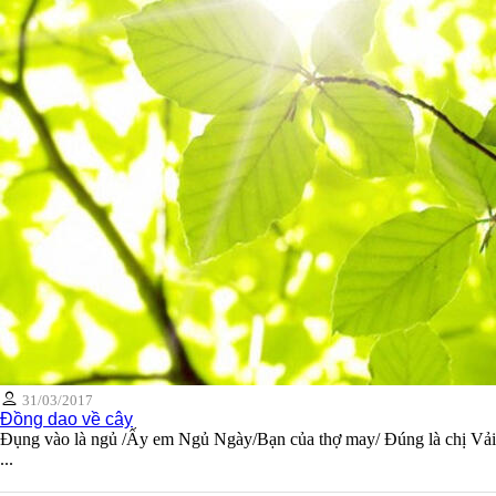
31/03/2017
Đồng dao về cây
Đụng vào là ngủ /Ấy em Ngủ Ngày/Bạn của thợ may/ Đúng là chị Vải
...