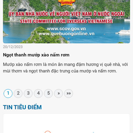
20/12/2023
Ngọt thanh mướp xào nấm rơm
Mướp xào nấm rơm là món ăn mang đậm hương vị quê nhà, với
mùi thơm và ngọt thanh đặc trưng của mướp và nấm rơm.
1
2
3
4
5
»
»»
TIN TIÊU ĐIỂM