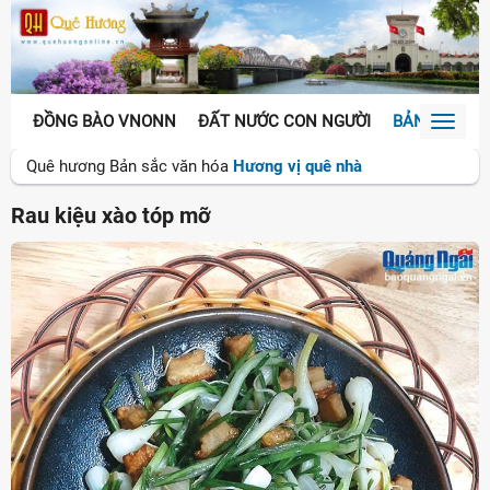
ĐỒNG BÀO VNONN
ĐẤT NƯỚC CON NGƯỜI
BẢN SẮC VĂ
Toggl
naviga
Quê hương
Bản sắc văn hóa
Hương vị quê nhà
Rau kiệu xào tóp mỡ