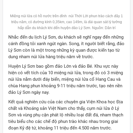
Miệng núi lửa có hồ nước trên đỉnh núi Thới Lới phun trào cách đây 1
triệu năm, có đường kính 0,35km, cao 149m, là đài quan sát lý tưởng
hấp dẫn du khách khi đến huyện đảo Lý Sơn. Nguồn: Dân trí
Nhắc đến du lịch Lý Sơn, du khách sẽ nghĩ ngay đến những
cánh đồng tỏi xanh ngút ngàn. Song, ít người biết rằng, đảo
Lý Sơn còn là một trong những kỳ quan được kiến tạo từ
dung nham núi lửa hàng triệu năm về trước.
Huyện Lý Sơn bao gồm đảo Lớn và đảo Bé. Khu vực này
hiện có vết tích của 10 miệng núi lửa, trong đó có 3 miệng
núi lửa nằm dưới đáy biển, miệng núi lửa cổ Hang Cau và
chùa Hang phun khoảng 9-11 triệu năm trước, tạo nên nền
đảo Lý Sơn ngày nay.
Kết quả nghiên cứu của các chuyên gia Viện Khoa học Địa
chất và Khoáng sản Việt Nam cho thấy, cụm núi lửa ở Lý
Sơn và vùng phụ cận phát lộ nhiều loại đất đá, nham thạch
tiêu biểu cho các chế độ phun trào khác nhau trong giai
đoạn Kỷ đệ tứ, khoảng 11 triệu đến 4.500 năm trước.