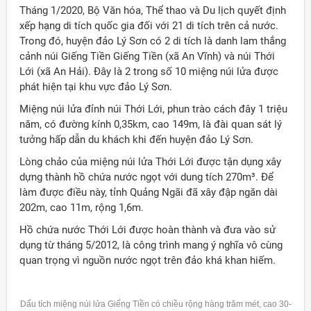
Tháng 1/2020, Bộ Văn hóa, Thể thao và Du lịch quyết định
xếp hạng di tích quốc gia đối với 21 di tích trên cả nước.
Trong đó, huyện đảo Lý Sơn có 2 di tích là danh lam thắng
cảnh núi Giếng Tiền Giếng Tiền (xã An Vĩnh) và núi Thới
Lới (xã An Hải). Đây là 2 trong số 10 miệng núi lửa được
phát hiện tại khu vực đảo Lý Sơn.
Miệng núi lửa đỉnh núi Thới Lới, phun trào cách đây 1 triệu
năm, có đường kính 0,35km, cao 149m, là đài quan sát lý
tưởng hấp dẫn du khách khi đến huyện đảo Lý Sơn.
Lòng chảo của miệng núi lửa Thới Lới được tận dụng xây
dựng thành hồ chứa nước ngọt với dung tích 270m³. Để
làm được điều này, tỉnh Quảng Ngãi đã xây đập ngăn dài
202m, cao 11m, rộng 1,6m.
Hồ chứa nước Thới Lới được hoàn thành và đưa vào sử
dụng từ tháng 5/2012, là công trình mang ý nghĩa vô cùng
quan trọng vì nguồn nước ngọt trên đảo khá khan hiếm.
Dấu tích miệng núi lửa Giếng Tiền có chiều rộng hàng trăm mét, cao 30-