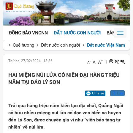
ĐỒNG BÀO VNONN
ĐẤT NƯỚC CON NGƯỜI
BẢN SẮC VĂ
Toggl
naviga
Quê hương
Đất nước con người
Đất nước Việt Nam
Thứ ba, 27/02/2024
|
18:36
+
|
A
A
-
A
HAI MIỆNG NÚI LỬA CÓ NIÊN ĐẠI HÀNG TRIỆU
NĂM TẠI ĐẢO LÝ SƠN
Chia sẻ
Lưu
Trải qua hàng triệu năm kiến tạo địa chất, Quảng Ngãi
sở hữu nhiều miệng núi lửa cổ dọc ven biển và huyện
đảo Lý Sơn, được chuyên gia ví như "viện bảo tàng tự
nhiên" về núi lửa.