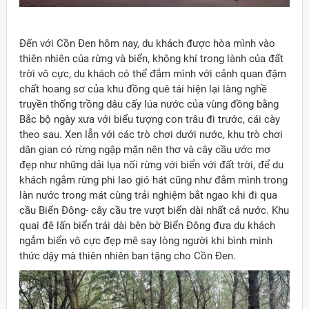
Đến với Cồn Đen hôm nay, du khách được hòa mình vào
thiên nhiên của rừng và biển, không khí trong lành của đất
trời vô cực, du khách có thể đắm mình với cảnh quan đậm
chất hoang sơ của khu đồng quê tái hiện lại làng nghề
truyền thống trồng dâu cấy lúa nước của vùng đồng bằng
Bắc bộ ngày xưa với biểu tượng con trâu đi trước, cái cày
theo sau. Xen lẫn với các trò chơi dưới nước, khu trò chơi
dân gian có rừng ngập mặn nên thơ và cây cầu ước mơ
đẹp như những dải lụa nối rừng với biển với đất trời, để du
khách ngắm rừng phi lao gió hát cũng như đắm mình trong
làn nước trong mát cùng trải nghiệm bắt ngao khi đi qua
cầu Biển Đông- cây cầu tre vượt biển dài nhất cả nước. Khu
quai đê lấn biển trải dài bên bờ Biển Đông đưa du khách
ngắm biển vô cực đẹp mê say lòng người khi bình minh
thức dậy mà thiên nhiên ban tặng cho Cồn Đen.