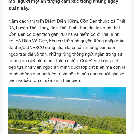
mỗi người một ấn tượng cảm xúc trong những ngày
Xuân này.
Nằm cách thị trấn Diêm Điền 10km, Cồn Đen thuộc xã Thái
Đô, huyện Thái Thụy, tỉnh Thái Bình. Khu du lịch sinh thái
Cồn Đen có diện tích gần 200 ha và hiếm có ở Thái Bình,
nơi có Biển Vô Cực, Khu dự trữ sinh quyển Rừng ngập mặn
đã được UNESCO công nhận là di sản, những bãi nuôi
ngao trải dài vô tận, những rừng thông ngút ngàn trong sự
hoang sơ quý hiếm của thiên nhiên. Cồn Đen không chỉ
đẹp tựa như viên ngọc ẩn mình dưới lớp cát biển mà còn là
minh chứng cho sự kiên trì và bền bỉ của con người gắn với
biển và bảo tồn di sản sinh thái biển.