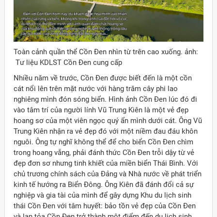
Toàn cảnh quần thể Cồn Đen nhìn từ trên cao xuống. ảnh:
Tư liệu KDLST Cồn Đen cung cấp
Nhiều năm về trước, Cồn Đen được biết đến là một cồn
cát nổi lên trên mặt nước với hàng trăm cây phi lao
nghiêng mình đón sóng biển. Hình ảnh Cồn Đen lúc đó đi
vào tâm trí của người lính Vũ Trung Kiên là một vẻ đẹp
hoang sơ của một viên ngọc quý ẩn mình dưới cát. Ông Vũ
Trung Kiên nhận ra vẻ đẹp đó với một niềm đau đáu khôn
nguôi. Ông tự nghĩ không thể để cho biển Cồn Đen chìm
trong hoang vắng, phải đánh thức Cồn Đen trỗi dậy từ vẻ
đẹp đơn sơ nhưng tinh khiết của miền biển Thái Bình. Với
chủ trương chính sách của Đảng và Nhà nước về phát triển
kinh tế hướng ra Biển Đông. Ông Kiên đã đánh đổi cả sự
nghiệp và gia tài của mình để gây dựng Khu du lịch sinh
thái Cồn Đen với tâm huyết: bảo tồn vẻ đẹp của Cồn Đen
và lan tỏa Cồn Đen trở thành một điểm đến du lịch sinh