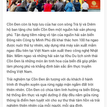
Cồn Đen còn là hợp lưu của hai con sông Trà lý và Diêm
hộ ban tặng cho biển Cồn Đen một nguồn hải sản phong
phú. Tận dụng tiềm năng vô tận của nguồn hải sản biển
Đông nên Công ty Minh Phú đã khai thác hơn 100 ha ngao
được nuôi thả tự nhiên, xây dựng nhà máy sản xuất mắm
ngao đầu tiên tại Việt Nam sản xuất theo công nghệ Nhật
Bản. Mắm ngao và những hải sản tại Khu Du lịch sinh thái
Cồn Đen là những món ăn tinh hoa của biển đã góp phần
làm phong phú và khẳng định bản sắc ẩm thực truyền
thống Việt Nam.
Trải nghiệm tại Cồn Đen ấn tượng với du khách ở hành
trình đi thuyền xuyên qua rừng ngập mặn ngắm đất trời
thiên nhiên. Cồn Đen có chùa tâm linh hướng ra biển Đông,
hệ thống ẩm thực và nghỉ dưỡng ở đây đều nằm giữa rừng
thông là điểm hẹn tuyệt vời cho sự thư thái tâm hồn và trải
nghiệm thiên nhiên của mỗi người, mỗi gia đình.