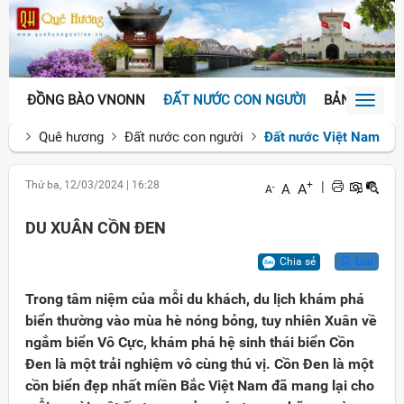
ĐỒNG BÀO VNONN
ĐẤT NƯỚC CON NGƯỜI
BẢN SẮC VĂ
Toggl
naviga
Quê hương
Đất nước con người
Đất nước Việt Nam
Thứ ba, 12/03/2024
|
16:28
+
|
A
A
-
A
DU XUÂN CỒN ĐEN
Chia sẻ
Lưu
Trong tâm niệm của mỗi du khách, du lịch khám phá
biển thường vào mùa hè nóng bỏng, tuy nhiên Xuân về
ngắm biển Vô Cực, khám phá hệ sinh thái biển Cồn
Đen là một trải nghiệm vô cùng thú vị. Cồn Đen là một
cồn biển đẹp nhất miền Bắc Việt Nam đã mang lại cho