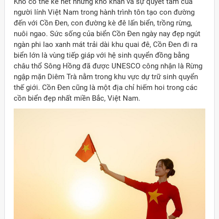
Khó có thể kể hết những khó khăn và sự quyết tâm của
người lính Việt Nam trong hành trình tôn tạo con đường
đến với Cồn Đen, con đường kè đê lấn biển, trồng rừng,
nuôi ngao. Sức sống của biển Cồn Đen ngày nay đẹp ngút
ngàn phi lao xanh mát trải dài khu quai đê, Cồn Đen đi ra
biển lớn là vùng tiếp giáp với hệ sinh quyển đồng bằng
châu thổ Sông Hồng đã được UNESCO công nhận là Rừng
ngập mặn Diêm Trà nằm trong khu vực dự trữ sinh quyển
thế giới. Cồn Đen cũng là một địa chỉ hiếm hoi trong các
cồn biển đẹp nhất miền Bắc, Việt Nam.