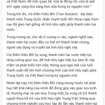
và Việt Nam, để mối quan hệ ‘vừa là đồng chí, vừa là anh
em’ ngày càng tỏa sáng hơn nữa trong kỷ nguyên mới.”
Trong khi đó, chị Điền Hiểu Bối (Tian Xiaobei) - đại diện
thanh niên Trung Quốc nhấn mạnh buổi đối thoại ngày hôm
nay đã gieo hạt giống về tình hữu nghị giữa thanh niên hai
nước.
Trong tương lai, cho dù ở cương vị nào, ngành nghề nào,
thanh niên hai nước đều có thể trở thành nhân chứng,
người xây dựng và truyền bá tình hữu nghị này.
Chị Điền Hiểu Bối hy vọng, thanh niên hai nước tiếp tục
tăng cường giao lưu, để tình hữu nghị tiếp tục bén rễ, nảy
mầm và phát triển hơn nữa; thông qua ngòi bút của tuổi
thanh xuân để lên một chương mới của tình hữu nghị giữa
Trung Quốc và Việt Nam trong kỷ nguyên mới.
Nhân dịp này, chị Điền Hiểu Bối cũng mong muốn sẽ phát
huy hết khả năng của mình để đóng góp vào giao lưu kinh
tế, thương mại và văn hóa Trung-Việt; hy vọng sẽ trở thành
người thừa kế trẻ của tình hữu nghị Trung-Việt, thông qua
chương trình nghiên cứu học tập đỏ lần này, thanh niên hai