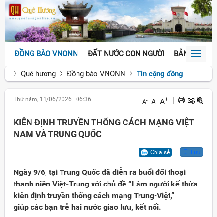
ĐỒNG BÀO VNONN
ĐẤT NƯỚC CON NGƯỜI
BẢN SẮC VĂ
Toggl
naviga
Quê hương
Đồng bào VNONN
Tin cộng đồng
Thứ năm, 11/06/2026
|
06:36
+
|
A
A
-
A
KIÊN ĐỊNH TRUYỀN THỐNG CÁCH MẠNG VIỆT
NAM VÀ TRUNG QUỐC
Chia sẻ
Lưu
Ngày 9/6, tại Trung Quốc đã diễn ra buổi đối thoại
thanh niên Việt-Trung với chủ đề “Làm người kế thừa
kiên định truyền thống cách mạng Trung-Việt,”
giúp các bạn trẻ hai nước giao lưu, kết nối.